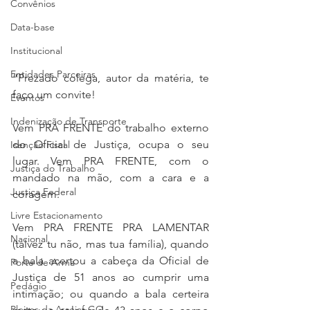
Convênios
Data-base
Institucional
Entidades Parceiras
“Prezado colega, autor da matéria, te 
faço um convite! 
Eventos
Indenização de Transporte
Vem PRA FRENTE do trabalho externo 
do Oficial de Justiça, ocupa o seu 
Isenção Fiscal
lugar. Vem PRA FRENTE, com o 
Justiça do Trabalho
mandado na mão, com a cara e a 
Justiça Federal
coragem. 
Livre Estacionamento
Vem PRA FRENTE PRA LAMENTAR 
Nacional
(talvez tu não, mas tua família), quando 
a bala acertou a cabeça da Oficial de 
Porte de Arma
Justiça de 51 anos ao cumprir uma 
Pedágio
intimação; ou quando a bala certeira 
Pleitos da Assojaf-GO