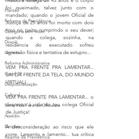
matou a colega de 43 anos e o corpo 
foi queimado, talvez junto com o 
Plantão
mandado; quando o jovem Oficial de 
Reforma da Previdência
Justiça de 25 anos foi morto com dois 
tiros no peito cumprindo o seu dever; 
Categoria sem título
quando a colega, sozinha, na 
Dossiê
residência do executado sofreu 
agressão física e tentativa de estupro...
Opinião
Reforma Administrativa
VEM PRA FRENTE PRA LAMENTAR... 
Covid-19
SAI DA FRENTE DA TELA, DO MUNDO 
VIRTUAL!
Desjudicialização
Cultural
VEM PRA FRENTE PRA LAMENTAR... o 
desprezo à vida do teu colega Oficial 
Serie Vida Fora do Oficialato
de Justiça! 
Assédio
Eleições
A desconsideração ao risco que ele 
corre. Lamento e lamento... tua crítica 
Regime de Previdência