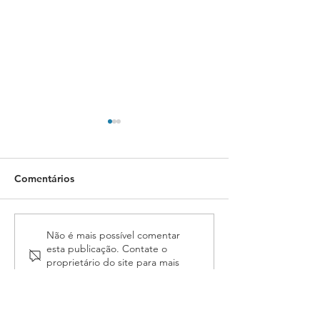
Comentários
Prazo para inscrição
Comissão Eleito
Não é mais possível comentar
esta publicação. Contate o
para eleição da
prazo para insc
proprietário do site para mais
Fenassojaf termina nesta
chapas à eleiçã
informações.
quarta, (30)
Fenassojaf