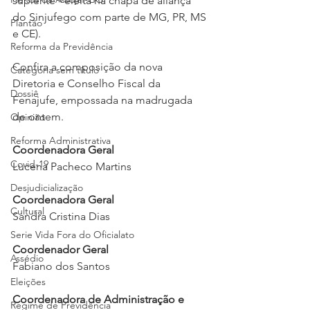
suplente - eleita na chapa de aliança 
do Sinjufego com parte de MG, PR, MS 
Plantão
e CE).
Reforma da Previdência
Confira a composição da nova 
Categoria sem título
Diretoria e Conselho Fiscal da 
Dossiê
Fenajufe, empossada na madrugada 
de ontem.
Opinião
Reforma Administrativa
Coordenadora Geral
Covid-19
Lucena Pacheco Martins
Desjudicialização
Coordenadora Geral
Cultural
Sandra Cristina Dias
Serie Vida Fora do Oficialato
Coordenador Geral
Assédio
Fabiano dos Santos
Eleições
Coordenadora de Administração e 
Regime de Previdência