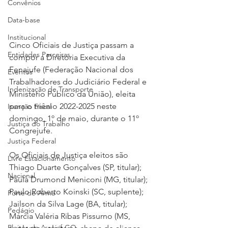
Convênios
Data-base
Institucional
Cinco Oficiais de Justiça passam a 
Entidades Parceiras
compor a Diretoria Executiva da 
Fenajufe (Federação Nacional dos 
Eventos
Trabalhadores do Judiciário Federal e 
Indenização de Transporte
Ministério Público da União), eleita 
para o triênio 2022-2025 neste 
Isenção Fiscal
domingo, 1º de maio, durante o 11º 
Justiça do Trabalho
Congrejufe.
Justiça Federal
Os Oficiais de Justiça eleitos são 
Livre Estacionamento
Thiago Duarte Gonçalves (SP, titular); 
Nacional
Paula Drumond Meniconi (MG, titular); 
Paulo Roberto Koinski (SC, suplente); 
Porte de Arma
Jailson da Silva Lage (BA, titular); 
Pedágio
Márcia Valéria Ribas Pissurno (MS, 
Pleitos da Assojaf-GO