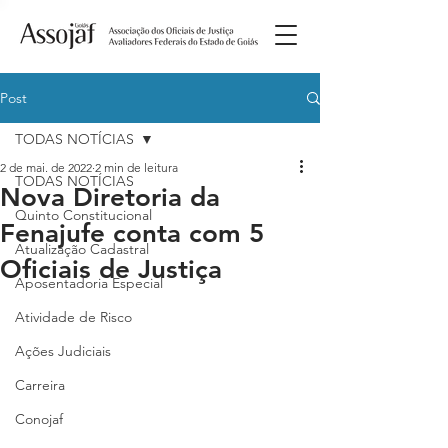
Post
TODAS NOTÍCIAS
2 de mai. de 2022
2 min de leitura
TODAS NOTÍCIAS
Nova Diretoria da
Quinto Constitucional
Fenajufe conta com 5
Atualização Cadastral
Oficiais de Justiça
Aposentadoria Especial
Atividade de Risco
Ações Judiciais
Carreira
Conojaf