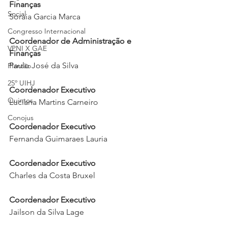
Finanças
Social
Soraia Garcia Marca
Congresso Internacional
Coordenador de Administração e 
VPNI X GAE
Finanças
Paulo José da Silva
Plantão
25º UIHJ
Coordenador Executivo
Quintos
Luciana Martins Carneiro
Conojus
Coordenador Executivo
Fernanda Guimaraes Lauria
Coordenador Executivo
Charles da Costa Bruxel
Coordenador Executivo
Jailson da Silva Lage