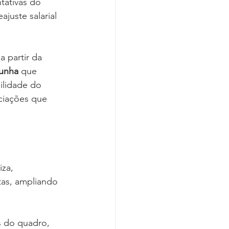
tativas do 
juste salarial 
 partir da 
unha 
que 
ilidade do 
ciações que 
za, 
tas, ampliando 
s do quadro, 