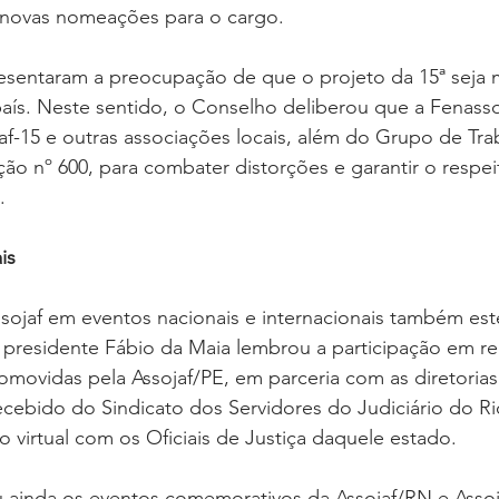
 novas nomeações para o cargo.
resentaram a preocupação de que o projeto da 15ª seja 
país. Neste sentido, o Conselho deliberou que a Fenasso
af-15 e outras associações locais, além do Grupo de Tr
ção nº 600, para combater distorções e garantir o respei
.
is
sojaf em eventos nacionais e internacionais também es
O presidente Fábio da Maia lembrou a participação em re
omovidas pela Assojaf/PE, em parceria com as diretorias
recebido do Sindicato dos Servidores do Judiciário do Ri
ão virtual com os Oficiais de Justiça daquele estado.  
ou ainda os eventos comemorativos da Assojaf/RN e Ass