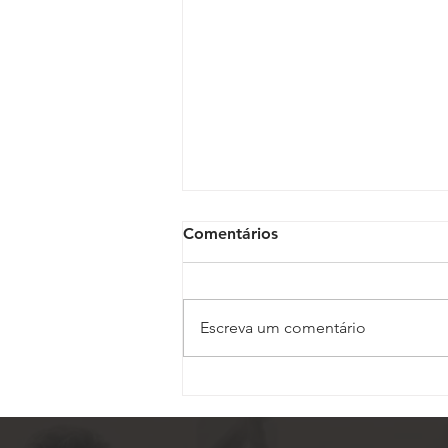
Comentários
Escreva um comentário
Inscrições para o 17º
Conojaf e 7º Enojap são
prorrogadas até 13 de