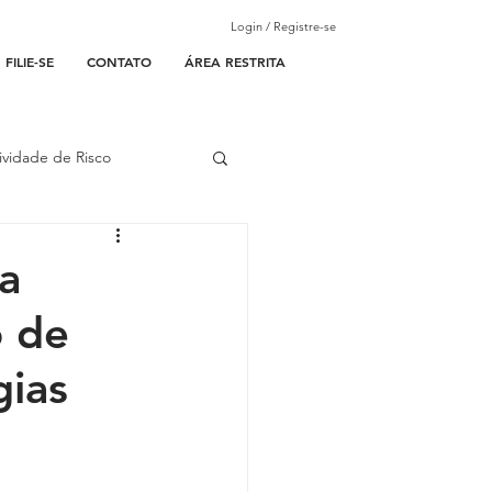
Login / Registre-se
FILIE-SE
CONTATO
ÁREA RESTRITA
ividade de Risco
ades Parceiras
a
o de
l
gias
lantão