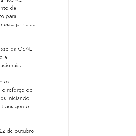
nto de 
to para 
nossa principal 
resso da OSAE 
o a 
acionais.
e os 
 o reforço do 
os iniciando 
ntransigente 
22 de outubro 