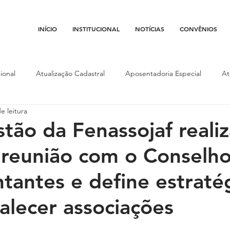
INÍCIO
INSTITUCIONAL
NOTÍCIAS
CONVÊNIOS
ional
Atualização Cadastral
Aposentadoria Especial
At
e leitura
Conojaf
Convênios
Data-base
Institucional
Entid
tão da Fenassojaf realiz
 reunião com o Conselh
porte
Isenção Fiscal
Justiça do Trabalho
Justiça Federa
tantes e define estraté
l
Porte de Arma
Pedágio
Pleitos da Assojaf-GO
P
talecer associações