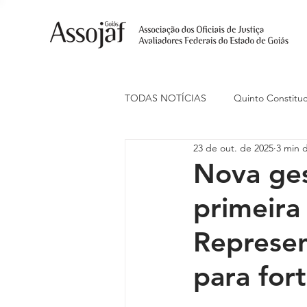
TODAS NOTÍCIAS
Quinto Constituc
23 de out. de 2025
3 min d
Ações Judiciais
Carreira
Nova ges
primeira
Eventos
Indenização de Trans
Represen
Livre Estacionamento
Naciona
para for