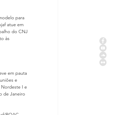
modelo para 
jaf atue em 
abalho do CNJ 
to às 
teve em pauta 
uniões e 
 Nordeste I e 
o de Janeiro 
ojaf/ROAC 