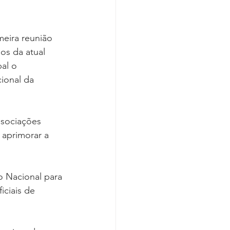
meira reunião 
os da atual 
al o 
ional da 
ssociações 
aprimorar a 
o Nacional para 
iciais de 