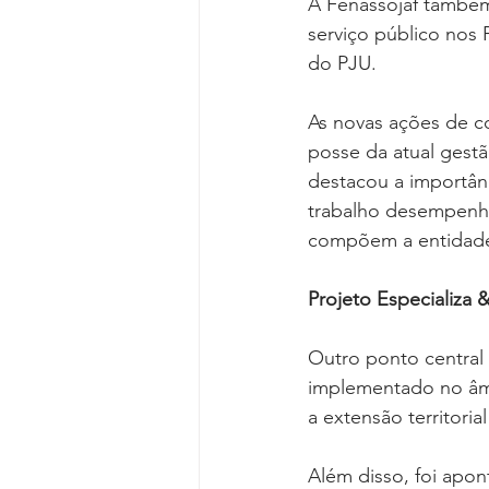
A Fenassojaf também
serviço público nos P
do PJU.
As novas ações de c
posse da atual gestã
destacou a importânc
trabalho desempenha
compõem a entidad
Projeto Especializa
Outro ponto central 
implementado no âmb
a extensão territoria
Além disso, foi apon