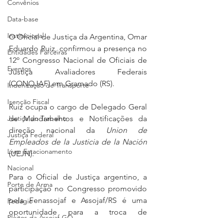
Convênios
Data-base
Institucional
O Oficial de Justiça da Argentina, Omar 
Eduardo Ruiz, confirmou a presença no 
Entidades Parceiras
12º Congresso Nacional de Oficiais de 
Eventos
Justiça Avaliadores Federais 
(CONOJAF) em Gramado (RS).
Indenização de Transporte
Isenção Fiscal
Ruiz ocupa o cargo de Delegado Geral 
de Mandamentos e Notificações da 
Justiça do Trabalho
direção nacional da 
Union de 
Justiça Federal
Empleados de la Justicia de la Nación
Livre Estacionamento
(UEJN).
Nacional
Para o Oficial de Justiça argentino, a 
Porte de Arma
participação no Congresso promovido 
pela Fenassojaf e Assojaf/RS é uma 
Pedágio
oportunidade para a troca de 
Pleitos da Assojaf-GO