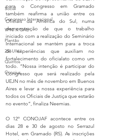
para o Congresso em Gramado 
Social
também reafirma a união entre os 
Congresso Internacional
Oficiais da América do Sul, numa 
demonstração de que o trabalho 
VPNI X GAE
iniciado com a realização do Seminário 
Plantão
Internacional se mantém para a troca 
de experiências que auxiliam no 
25º UIHJ
fortalecimento do oficialato como um 
Quintos
todo. “Nossa intenção é participar do 
Conojus
Congresso que será realizado pela 
UEJN no mês de novembro em Buenos 
Aires e levar a nossa experiência para 
todos os Oficiais de Justiça que estarão 
no evento”, finaliza Neemias.   
O 12º CONOJAF acontece entre os 
dias 28 e 30 de agosto no Serrazul 
Hotel, em Gramado (RS). As inscrições 