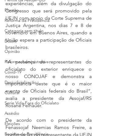
experiências, além da divulgação do 
Plantão
Congresso que será promovido pela 
UEJN com apoio da Corte Suprema de 
Reforma da Previdência
Justiça Argentina, nos dias 7 e 8 de 
Categoria sem título
novembro em Buenos Aires, quando a 
União espera a participação de Oficiais 
Dossiê
brasileiros.
Opinião
“A presença de representantes do 
Reforma Administrativa
oficialato do exterior enriquece o 
Covid-19
nosso CONOJAF e demonstra a 
Desjudicialização
importância deste que é o maior 
evento de Oficiais federais do Brasil”, 
Cultural
avalia a presidente da Assojaf/RS 
Serie Vida Fora do Oficialato
Rosane Felhauer.
Assédio
De acordo com o presidente da 
Eleições
Fenassojaf Neemias Ramos Freire, a 
Regime de Previdência
confirmação do representante da UEJN 