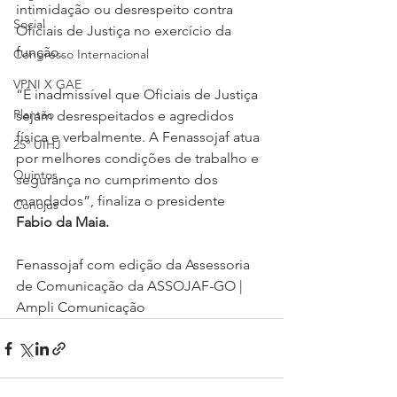
intimidação ou desrespeito contra 
Social
Oficiais de Justiça no exercício da 
função.
Congresso Internacional
VPNI X GAE
“É inadmissível que Oficiais de Justiça 
Plantão
sejam desrespeitados e agredidos 
física e verbalmente. A Fenassojaf atua 
25º UIHJ
por melhores condições de trabalho e 
Quintos
segurança no cumprimento dos 
mandados”, finaliza o presidente 
Conojus
Fabio da Maia.
Fenassojaf com edição da Assessoria 
de Comunicação da ASSOJAF-GO | 
Ampli Comunicação