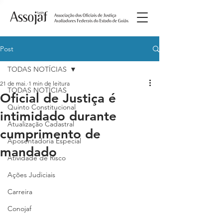
Post
TODAS NOTÍCIAS
21 de mai.
1 min de leitura
TODAS NOTÍCIAS
Oficial de Justiça é
Quinto Constitucional
intimidado durante
Atualização Cadastral
cumprimento de
Aposentadoria Especial
mandado
Atividade de Risco
Ações Judiciais
Carreira
Conojaf