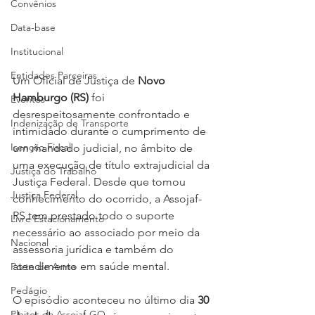
Convênios
Data-base
Institucional
Entidades Parceiras
Um Oficial de Justiça de 
Novo 
Hamburgo (RS)
 foi 
Eventos
desrespeitosamente confrontado e 
Indenização de Transporte
intimidado durante o cumprimento de 
Isenção Fiscal
um mandado judicial, no âmbito de 
uma execução de título extrajudicial da 
Justiça do Trabalho
Justiça Federal. Desde que tomou 
Justiça Federal
conhecimento do ocorrido, a Assojaf-
RS tem prestado todo o suporte 
Livre Estacionamento
necessário ao associado por meio da 
Nacional
assessoria jurídica e também do 
atendimento em saúde mental.
Porte de Arma
Pedágio
O episódio aconteceu no último dia 
30 
Pleitos da Assojaf-GO