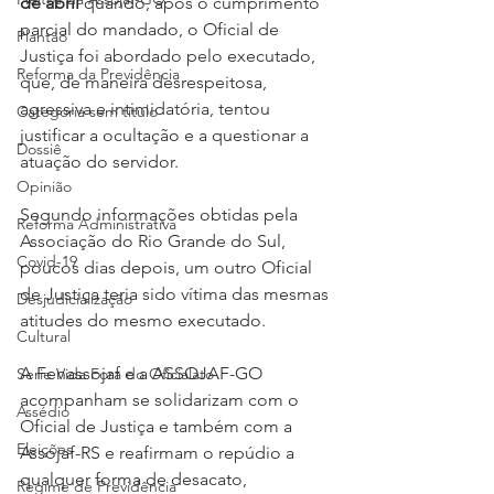
de abril
 quando, após o cumprimento 
parcial do mandado, o Oficial de 
Plantão
Justiça foi abordado pelo executado, 
Reforma da Previdência
que, de maneira desrespeitosa, 
agressiva e intimidatória, tentou 
Categoria sem título
justificar a ocultação e a questionar a 
Dossiê
atuação do servidor.
Opinião
Segundo informações obtidas pela 
Reforma Administrativa
Associação do Rio Grande do Sul, 
Covid-19
poucos dias depois, um outro Oficial 
de Justiça teria sido vítima das mesmas 
Desjudicialização
atitudes do mesmo executado.
Cultural
A Fenassojaf e a ASSOJAF-GO 
Serie Vida Fora do Oficialato
acompanham se solidarizam com o 
Assédio
Oficial de Justiça e também com a 
Eleições
Assojaf-RS e reafirmam o repúdio a 
qualquer forma de desacato, 
Regime de Previdência