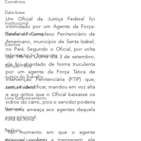
Convênios
Data-base
Um Oficial da Justiça Federal foi 
Institucional
intimidado por um Agente da Força-
Tarefa do Complexo Penitenciário de 
Entidades Parceiras
Americano, município de Santa Izabel, 
Eventos
no Pará. Segundo o Oficial, por volta 
Indenização de Transporte
das 14h do último dia 3 de setembro, 
ele foi abordado de forma truculenta 
Isenção Fiscal
por um agente da Força Tática de 
Justiça do Trabalho
Intervenção Penitenciária (FTIP) que, 
sem se identificar, mandou em voz alta 
Justiça Federal
e aos gritos que o Oficial baixasse os 
Livre Estacionamento
vidros do carro, pois o servidor poderia 
Nacional
ser uma ameaça aos agentes daquela 
casa prisional.
Porte de Arma
Pedágio
“No momento em que o agente 
prisional proferiu a mensagem, ele 
Pleitos da Assojaf-GO