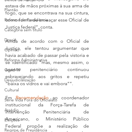
estava de mãos próximas à sua arma de 
Plantão
fogo, que se encontrava na sua cintura, 
como forma de ameaçar esse Oficial de 
Reforma da Previdência
Justiça federal”, conta.
Categoria sem título
Dossiê
Ainda de acordo com o Oficial de 
Justiça, ele tentou argumentar que 
Opinião
havia acabado de passar pela vistoria e 
Reforma Administrativa
se identificado “mas, mesmo assim, o 
agente penitenciário continuou 
Covid-19
esbravejando aos gritos e repetiu 
Desjudicialização
“baixa os vidros e vai embora””.
Cultural
Em 
Recomendação
 ao coordenador 
Serie Vida Fora do Oficialato
institucional da Força-Tarefa de 
Assédio
Intervenção Penitenciária de 
Americano, o Ministério Público 
Eleições
Federal propõe a realização de 
Regime de Previdência