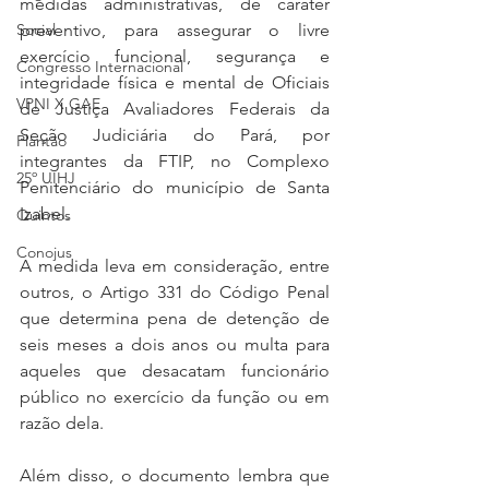
medidas administrativas, de caráter 
preventivo, para assegurar o livre 
Social
exercício funcional, segurança e 
Congresso Internacional
integridade física e mental de Oficiais 
VPNI X GAE
de Justiça Avaliadores Federais da 
Seção Judiciária do Pará, por 
Plantão
integrantes da FTIP, no Complexo 
25º UIHJ
Penitenciário do município de Santa 
Izabel.
Quintos
Conojus
A medida leva em consideração, entre 
outros, o Artigo 331 do Código Penal 
que determina pena de detenção de 
seis meses a dois anos ou multa para 
aqueles que desacatam funcionário 
público no exercício da função ou em 
razão dela.
Além disso, o documento lembra que 