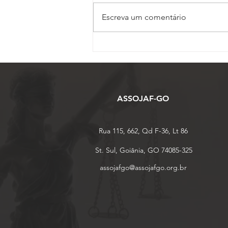
Escreva um comentário
Inscrições para o 17º
Conojaf e 7º Enojap são
prorrogadas até 13 de
agosto
ASSOJAF-GO
Rua 115, 662, Qd F-36, Lt 86
St. Sul, Goiânia, GO 74085-325
assojafgo@assojafgo.org.br