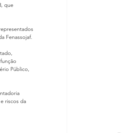
3, que 
 representados 
da Fenassojaf.
stado, 
 função 
rio Público, 
ntadoria 
e riscos da 