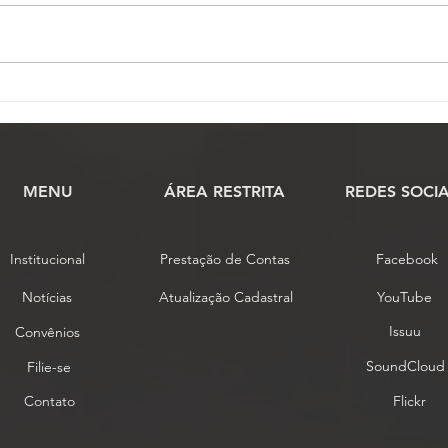
Conselho de Representantes
Comi
conclui análise das
praz
propostas de alteração do
cien
estatuto da Fenassojaf
MENU
​ÁREA RESTRITA
REDES SOCIA
Institucional
Prestação de Contas
Facebook
Notícias
Atualização Cadastral
YouTube
Issuu
Convênios
SoundCloud
Filie-se
Contato
Flickr