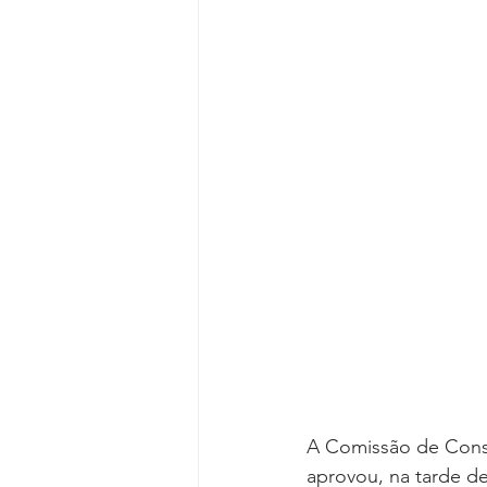
Reforma da Previdência
Categ
Desjudicialização
Cultural
A Comissão de Const
aprovou, na tarde de