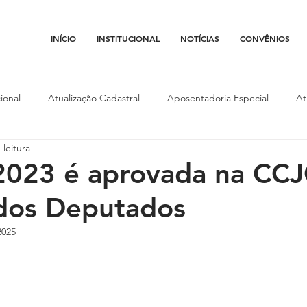
INÍCIO
INSTITUCIONAL
NOTÍCIAS
CONVÊNIOS
ional
Atualização Cadastral
Aposentadoria Especial
At
 leitura
Conojaf
Convênios
Data-base
Institucional
Entid
2023 é aprovada na CCJ
dos Deputados
porte
Isenção Fiscal
Justiça do Trabalho
Justiça Federa
2025
l
Porte de Arma
Pedágio
Pleitos da Assojaf-GO
P