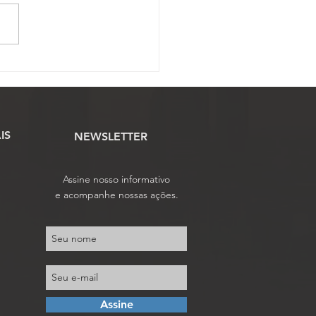
ssão Científica abre
o para envio de artigos
tíficos ao 17º Conojaf
IS
NEWSLETTER
Assine nosso informativo
e acompanhe nossas ações.
Assine