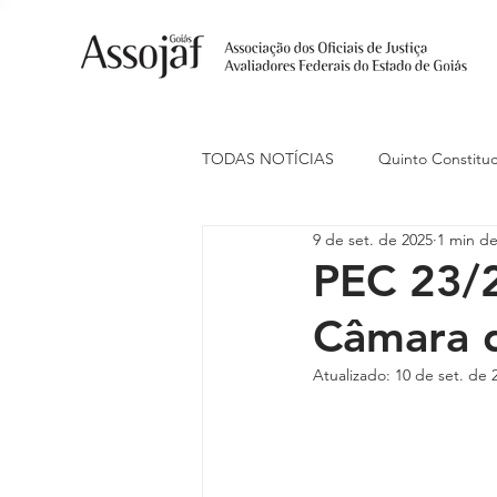
TODAS NOTÍCIAS
Quinto Constituc
9 de set. de 2025
1 min de
Ações Judiciais
Carreira
PEC 23/
Câmara 
Eventos
Indenização de Trans
Atualizado:
10 de set. de 
Livre Estacionamento
Naciona