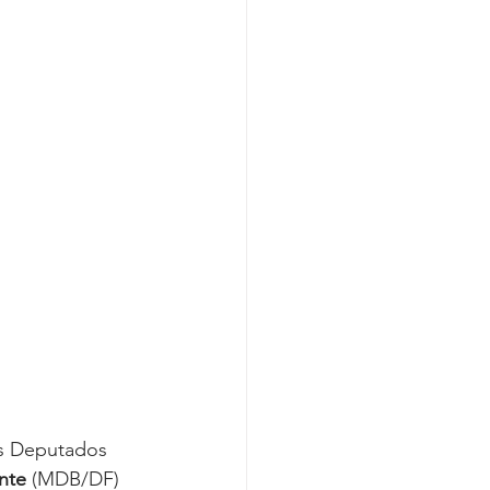
Covid-19
s Deputados 
nte 
(MDB/DF) 