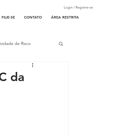
Login / Registre-se
FILIE-SE
CONTATO
ÁREA RESTRITA
ividade de Risco
ades Parceiras
C da
l
lantão