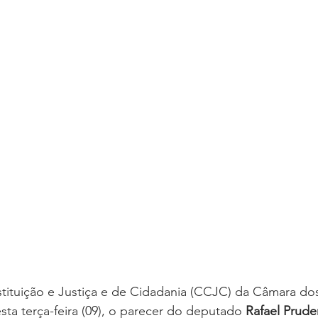
oria sem título
Dossiê
Opinião
Reforma Administrativa
ituição e Justiça e de Cidadania (CCJC) da Câmara do
sta terça-feira (09), o parecer do deputado 
Rafael Prude