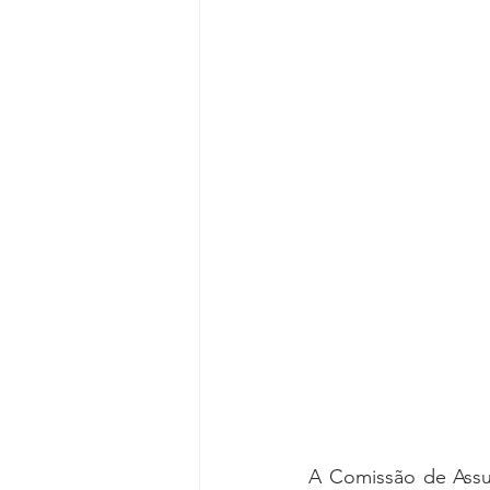
Reforma da Previdência
Categ
Desjudicialização
Cultural
A Comissão de Assun