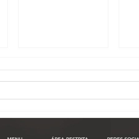
Prazo para inscrição para
Comi
eleição da Fenassojaf
praz
termina nesta quarta, (30)
chap
Fena