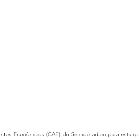
oria sem título
Dossiê
Opinião
Reforma Administrativa
tos Econômicos (CAE) do Senado adiou para esta quart