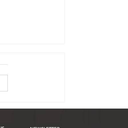
ssão Eleitoral abre
o para inscrição de
as à eleição da
ssojaf