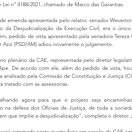
e Lei nº 4188/2021, chamado de Marco das Garantias.
de emenda apresentada pelo relator, senador Weverton 
ão da Desjudicialização da Execução Civil, era o único
rém, pedido de vista apresentado pela senadora Tereza C
r Aziz (PSD/AM) adiou novamente o julgamento.
no plenário da CAE, representada pelo diretor legislativ
lipe. De acordo com ele, além do pedido de vista, houv
a analisado pela Comissão de Constituição e Justiça (C
 tratado com as assessorias.
alhando agora para que o projeto seja encaminha
 na defesa dos Oficiais de Justiça, de toda a socied
item que impõe a desjudicialização”, completa o diretor J
8 será retomada nesta quarta-feira em sessão da CAE co