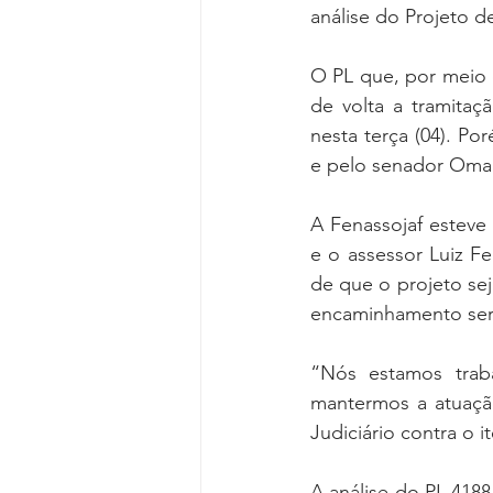
análise do Projeto d
O PL que, por meio 
de volta a tramitaç
nesta terça (04). Po
e pelo senador Oma
A Fenassojaf esteve 
e o assessor Luiz Fe
de que o projeto sej
encaminhamento será
“Nós estamos trab
mantermos a atuação
Judiciário contra o 
A análise do PL 418