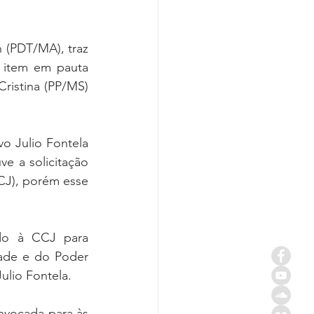
(PDT/MA), traz 
 item em pauta 
ristina (PP/MS) 
o Julio Fontela 
e a solicitação 
CJ), porém esse 
do à CCJ para 
ade e do Poder 
ulio Fontela.
nvocada para às 