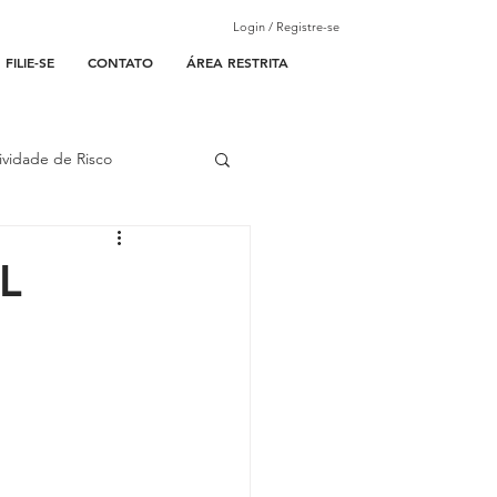
Login / Registre-se
FILIE-SE
CONTATO
ÁREA RESTRITA
ividade de Risco
ades Parceiras
PL
l
lantão