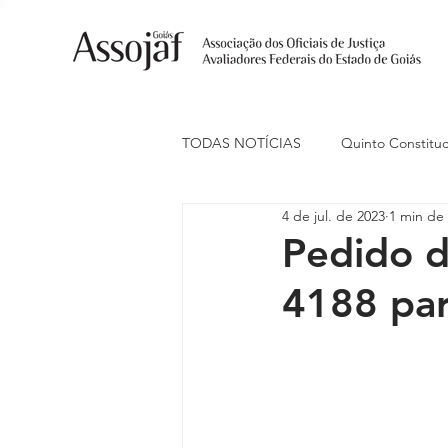
TODAS NOTÍCIAS
Quinto Constituc
4 de jul. de 2023
1 min de 
Ações Judiciais
Carreira
Pedido d
4188 par
Eventos
Indenização de Trans
Livre Estacionamento
Naciona