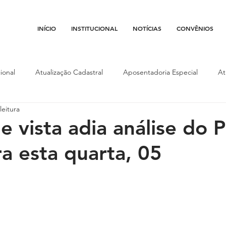
INÍCIO
INSTITUCIONAL
NOTÍCIAS
CONVÊNIOS
ional
Atualização Cadastral
Aposentadoria Especial
At
leitura
Conojaf
Convênios
Data-base
Institucional
Entid
e vista adia análise do 
a esta quarta, 05
porte
Isenção Fiscal
Justiça do Trabalho
Justiça Federa
l
Porte de Arma
Pedágio
Pleitos da Assojaf-GO
P