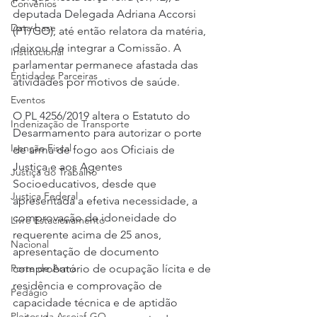
Convênios
deputada Delegada Adriana Accorsi 
Data-base
(PT/GO), até então relatora da matéria, 
deixou de integrar a Comissão. A 
Institucional
parlamentar permanece afastada das 
Entidades Parceiras
atividades por motivos de saúde.
Eventos
O PL 4256/2019 altera o Estatuto do 
Indenização de Transporte
Desarmamento para autorizar o porte 
Isenção Fiscal
de arma de fogo aos Oficiais de 
Justiça e aos Agentes 
Justiça do Trabalho
Socioeducativos, desde que 
Justiça Federal
apresentada a efetiva necessidade, a 
comprovação de idoneidade do 
Livre Estacionamento
requerente acima de 25 anos, 
Nacional
apresentação de documento 
Porte de Arma
comprobatório de ocupação lícita e de 
residência e comprovação de 
Pedágio
capacidade técnica e de aptidão 
Pleitos da Assojaf-GO