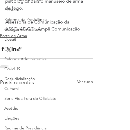
psicológica para o manuseio de arma 
de fogo.
Plantão
Reforma da Previdência
Assessoria de Comunicação da 
ASSOJAF-GO | Ampli Comunicação
Categoria sem título
Porte de Arma
Dossiê
Opinião
Reforma Administrativa
Covid-19
Desjudicialização
Ver tudo
Posts recentes
Cultural
Serie Vida Fora do Oficialato
Assédio
Eleições
Regime de Previdência