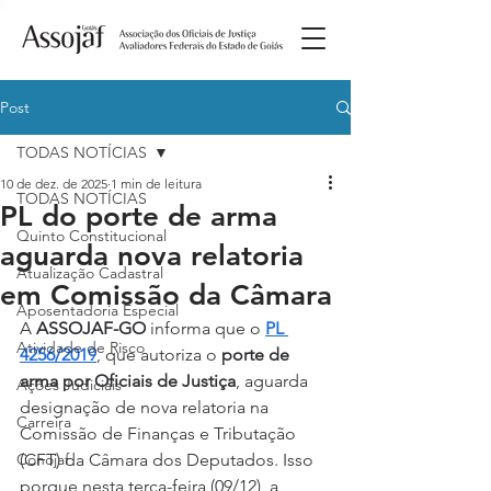
Post
TODAS NOTÍCIAS
10 de dez. de 2025
1 min de leitura
TODAS NOTÍCIAS
PL do porte de arma
Quinto Constitucional
aguarda nova relatoria
Atualização Cadastral
em Comissão da Câmara
Aposentadoria Especial
A 
ASSOJAF-GO
 informa que o 
PL 
Atividade de Risco
4256/2019
, que autoriza o 
porte de 
arma por Oficiais de Justiça
, aguarda 
Ações Judiciais
designação de nova relatoria na 
Carreira
Comissão de Finanças e Tributação 
Conojaf
(CFT) da Câmara dos Deputados. Isso 
porque nesta terça-feira (09/12), a 