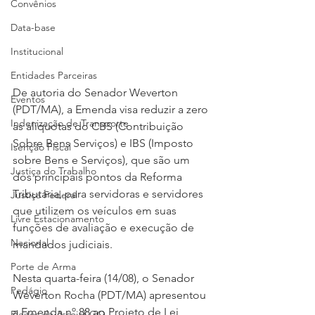
Convênios
Data-base
Institucional
Entidades Parceiras
De autoria do Senador Weverton 
Eventos
(PDT/MA), a Emenda visa reduzir a zero 
Indenização de Transporte
as alíquotas do CBS (Contribuição 
Sobre Bens Serviços) e IBS (Imposto 
Isenção Fiscal
sobre Bens e Serviços), que são um 
Justiça do Trabalho
dos principais pontos da Reforma 
Tributária, para servidoras e servidores 
Justiça Federal
que utilizem os veículos em suas 
Livre Estacionamento
funções de avaliação e execução de 
Nacional
mandados judiciais.
Porte de Arma
Nesta quarta-feira (14/08), o Senador 
Pedágio
Weverton Rocha (PDT/MA) apresentou 
a Emenda nº 88 ao Projeto de Lei 
Pleitos da Assojaf-GO