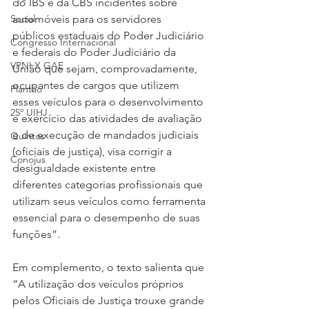
do IBS e da CBS incidentes sobre 
automóveis para os servidores 
Social
públicos estaduais do Poder Judiciário 
Congresso Internacional
e federais do Poder Judiciário da 
VPNI X GAE
União que sejam, comprovadamente, 
ocupantes de cargos que utilizem 
Plantão
esses veículos para o desenvolvimento 
25º UIHJ
e exercício das atividades de avaliação 
e de execução de mandados judiciais 
Quintos
(oficiais de justiça), visa corrigir a 
Conojus
desigualdade existente entre 
diferentes categorias profissionais que 
utilizam seus veículos como ferramenta 
essencial para o desempenho de suas 
funções”.
Em complemento, o texto salienta que 
“A utilização dos veículos próprios 
pelos Oficiais de Justiça trouxe grande 