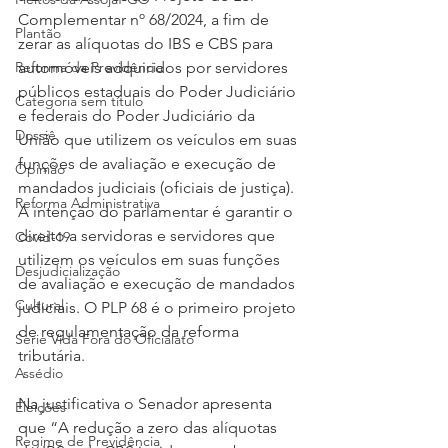
Complementar nº 68/2024, a fim de 
Plantão
zerar as alíquotas do IBS e CBS para 
automóveis adquiridos por servidores 
Reforma da Previdência
públicos estaduais do Poder Judiciário 
Categoria sem título
e federais do Poder Judiciário da 
Dossiê
União que utilizem os veículos em suas 
funções de avaliação e execução de 
Opinião
mandados judiciais (oficiais de justiça). 
Reforma Administrativa
A intenção do parlamentar é garantir o 
direito a servidoras e servidores que 
Covid-19
utilizem os veículos em suas funções 
Desjudicialização
de avaliação e execução de mandados 
Cultural
judiciais. O PLP 68 é o primeiro projeto 
de regulamentação da reforma 
Serie Vida Fora do Oficialato
tributária.
Assédio
Na justificativa o Senador apresenta 
Eleições
que “A redução a zero das alíquotas 
Regime de Previdência