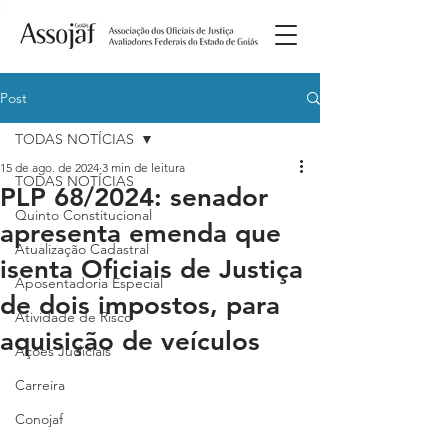
Post
TODAS NOTÍCIAS
15 de ago. de 2024
3 min de leitura
TODAS NOTÍCIAS
PLP 68/2024: senador
Quinto Constitucional
apresenta emenda que
Atualização Cadastral
isenta Oficiais de Justiça
Aposentadoria Especial
de dois impostos, para
Atividade de Risco
aquisição de veículos
Ações Judiciais
Carreira
Conojaf