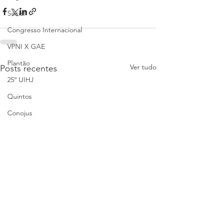
Social
Congresso Internacional
VPNI X GAE
Plantão
Ver tudo
Posts recentes
25º UIHJ
Quintos
Conojus