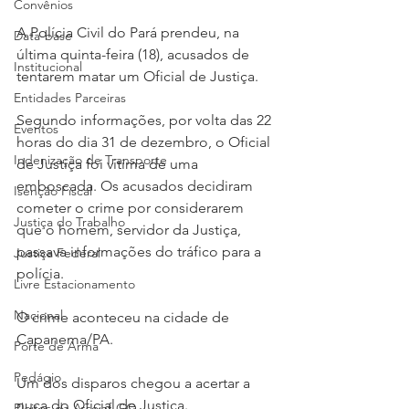
Convênios
A Polícia Civil do Pará prendeu, na 
Data-base
última quinta-feira (18), acusados de 
Institucional
tentarem matar um Oficial de Justiça. 
Entidades Parceiras
Segundo informações, por volta das 22 
Eventos
horas do dia 31 de dezembro, o Oficial 
Indenização de Transporte
de Justiça foi vítima de uma 
emboscada. Os acusados decidiram 
Isenção Fiscal
cometer o crime por considerarem 
Justiça do Trabalho
que o homem, servidor da Justiça, 
passava informações do tráfico para a 
Justiça Federal
polícia. 
Livre Estacionamento
Nacional
O crime aconteceu na cidade de 
Capanema/PA. 
Porte de Arma
Pedágio
Um dos disparos chegou a acertar a 
nuca do Oficial de Justiça. 
Pleitos da Assojaf-GO