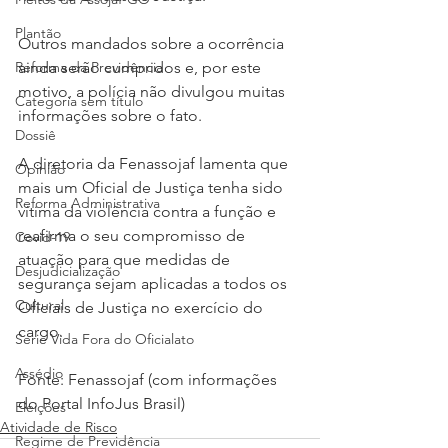
Plantão
Outros mandados sobre a ocorrência 
ainda serão cumpridos e, por este 
Reforma da Previdência
motivo, a polícia não divulgou muitas 
Categoria sem título
informações sobre o fato. 
Dossiê
A diretoria da Fenassojaf lamenta que 
Opinião
mais um Oficial de Justiça tenha sido 
Reforma Administrativa
vítima da violência contra a função e 
reafirma o seu compromisso de 
Covid-19
atuação para que medidas de 
Desjudicialização
segurança sejam aplicadas a todos os 
Cultural
Oficiais de Justiça no exercício do 
cargo.
Serie Vida Fora do Oficialato
Assédio
Fonte: Fenassojaf (com informações 
do Portal InfoJus Brasil)
Eleições
Atividade de Risco
Regime de Previdência