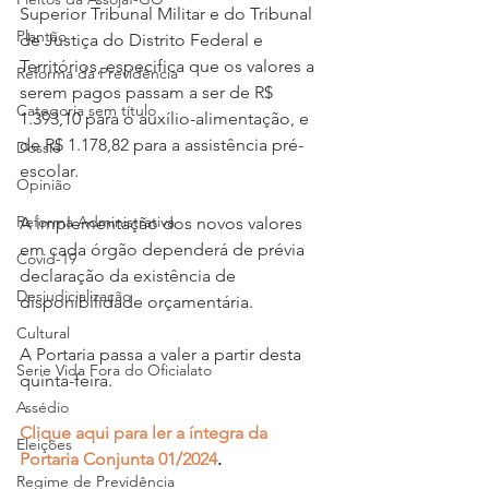
Superior Tribunal Militar e do Tribunal 
Plantão
de Justiça do Distrito Federal e 
Territórios, especifica que os valores a 
Reforma da Previdência
serem pagos passam a ser de R$ 
Categoria sem título
1.393,10 para o auxílio-alimentação, e 
de R$ 1.178,82 para a assistência pré-
Dossiê
escolar.
Opinião
Reforma Administrativa
A implementação dos novos valores 
em cada órgão dependerá de prévia 
Covid-19
declaração da existência de 
Desjudicialização
disponibilidade orçamentária.
Cultural
A Portaria passa a valer a partir desta 
Serie Vida Fora do Oficialato
quinta-feira.
Assédio
Clique aqui para ler a íntegra da 
Eleições
Portaria Conjunta 01/2024
.
Regime de Previdência