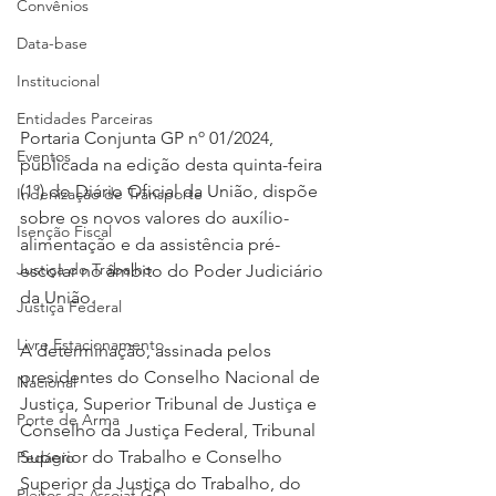
Convênios
Data-base
Institucional
Entidades Parceiras
Portaria Conjunta GP nº 01/2024, 
Eventos
publicada na edição desta quinta-feira 
(1º) do Diário Oficial da União, dispõe 
Indenização de Transporte
sobre os novos valores do auxílio-
Isenção Fiscal
alimentação e da assistência pré-
Justiça do Trabalho
escolar no âmbito do Poder Judiciário 
da União.
Justiça Federal
Livre Estacionamento
A determinação, assinada pelos 
presidentes do Conselho Nacional de 
Nacional
Justiça, Superior Tribunal de Justiça e 
Porte de Arma
Conselho da Justiça Federal, Tribunal 
Superior do Trabalho e Conselho 
Pedágio
Superior da Justiça do Trabalho, do 
Pleitos da Assojaf-GO