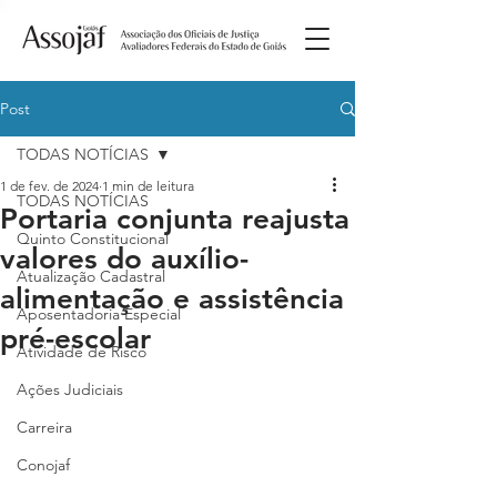
Post
TODAS NOTÍCIAS
1 de fev. de 2024
1 min de leitura
TODAS NOTÍCIAS
Portaria conjunta reajusta
Quinto Constitucional
valores do auxílio-
Atualização Cadastral
alimentação e assistência
Aposentadoria Especial
pré-escolar
Atividade de Risco
Ações Judiciais
Carreira
Conojaf