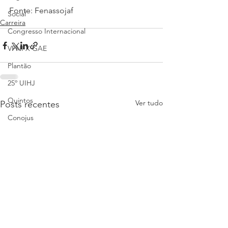
Fonte: Fenassojaf
Social
Carreira
Congresso Internacional
VPNI X GAE
Plantão
25º UIHJ
Quintos
Ver tudo
Posts recentes
Conojus