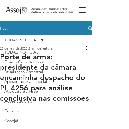
Post
TODAS NOTÍCIAS
25 de fev. de 2025
2 min de leitura
TODAS NOTÍCIAS
Porte de arma:
Quinto Constitucional
presidente da câmara
Atualização Cadastral
encaminha despacho do
Aposentadoria Especial
PL 4256 para análise
Atividade de Risco
conclusiva nas comissões
Ações Judiciais
Carreira
Conojaf