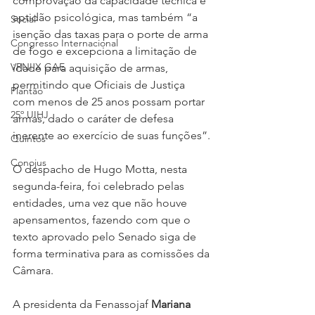
comprovação da capacidade técnica e 
aptidão psicológica, mas também “a 
Social
isenção das taxas para o porte de arma 
Congresso Internacional
de fogo e excepciona a limitação de 
VPNI X GAE
idade para aquisição de armas, 
permitindo que Oficiais de Justiça 
Plantão
com menos de 25 anos possam portar 
25º UIHJ
armas, dado o caráter de defesa 
inerente ao exercício de suas funções”.
Quintos
Conojus
O despacho de Hugo Motta, nesta 
segunda-feira, foi celebrado pelas 
entidades, uma vez que não houve 
apensamentos, fazendo com que o 
texto aprovado pelo Senado siga de 
forma terminativa para as comissões da 
Câmara.
A presidenta da Fenassojaf 
Mariana 