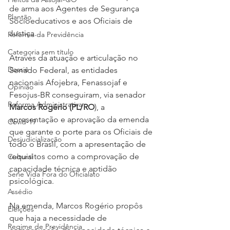
de arma aos Agentes de Segurança 
Plantão
Socioeducativos e aos Oficiais de 
Justiça.
Reforma da Previdência
Categoria sem título
Através da atuação e articulação no 
Dossiê
Senado Federal, as entidades 
nacionais Afojebra, Fenassojaf e 
Opinião
Fesojus-BR conseguiram, via senador 
Reforma Administrativa
Marcos Rogério (PL/RO
), a 
apresentação e aprovação da emenda 
Covid-19
que garante o porte para os Oficiais de 
Desjudicialização
todo o Brasil, com a apresentação de 
requisitos como a comprovação de 
Cultural
capacidade técnica e aptidão 
Serie Vida Fora do Oficialato
psicológica.
Assédio
Na emenda, Marcos Rogério propôs 
Eleições
que haja a necessidade de 
Regime de Previdência