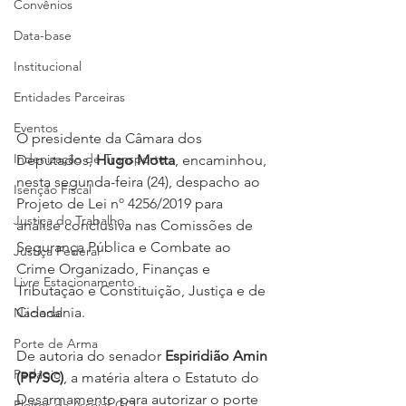
Convênios
Data-base
Institucional
Entidades Parceiras
Eventos
O presidente da Câmara dos 
Indenização de Transporte
Deputados, 
Hugo Motta
, encaminhou, 
nesta segunda-feira (24), despacho ao 
Isenção Fiscal
Projeto de Lei nº 4256/2019 para 
Justiça do Trabalho
análise conclusiva nas Comissões de 
Segurança Pública e Combate ao 
Justiça Federal
Crime Organizado, Finanças e 
Livre Estacionamento
Tributação e Constituição, Justiça e de 
Cidadania.
Nacional
Porte de Arma
De autoria do senador 
Espiridião Amin 
Pedágio
(PP/SC)
, a matéria altera o Estatuto do 
Desarmamento para autorizar o porte 
Pleitos da Assojaf-GO