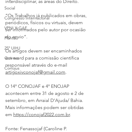
interdisciplinar, as áreas do Direito.
Social
“Os Trabalhos já publicados em obras, 
Congresso Internacional
periódicos, físicos ou virtuais, devem 
VPNI X GAE
ser informados pelo autor por ocasião 
do envio”.
Plantão
25º UIHJ
Os artigos devem ser encaminhados 
em word para a comissão científica 
Quintos
responsável através do e-mail 
Conojus
artigoxivconojaf@gmail.com
.
O 14º CONOJAF e 4º ENOJAP 
acontecem entre 31 de agosto e 2 de 
setembro, em Arraial D’Ajuda/ Bahia. 
Mais informações podem ser obtidas 
em 
https://conojaf2022.com.br
.
Fonte: Fenassojaf (Caroline P. 