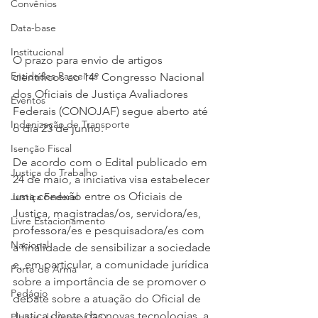
Convênios
Data-base
Institucional
O prazo para envio de artigos 
Entidades Parceiras
científicos ao 14º Congresso Nacional 
dos Oficiais de Justiça Avaliadores 
Eventos
Federais (CONOJAF) segue aberto até 
Indenização de Transporte
o dia 23 de junho.
Isenção Fiscal
De acordo com o Edital publicado em 
Justiça do Trabalho
24 de maio, a iniciativa visa estabelecer 
uma conexão entre os Oficiais de 
Justiça Federal
Justiça, magistradas/os, servidora/es, 
Livre Estacionamento
professora/es e pesquisadora/es com 
Nacional
a finalidade de sensibilizar a sociedade 
e, em particular, a comunidade jurídica 
Porte de Arma
sobre a importância de se promover o 
Pedágio
debate sobre a atuação do Oficial de 
Justiça diante das novas tecnologias, a 
Pleitos da Assojaf-GO