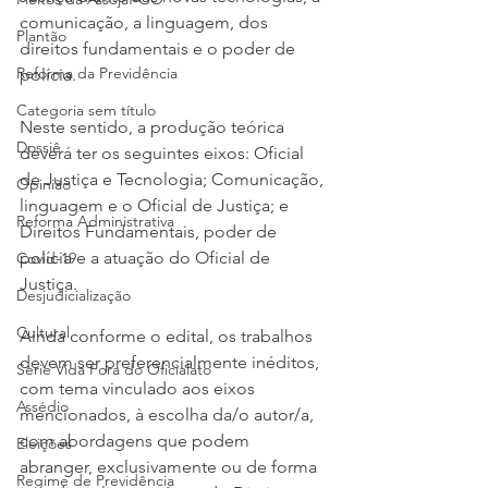
comunicação, a linguagem, dos 
Plantão
direitos fundamentais e o poder de 
Reforma da Previdência
polícia.
Categoria sem título
Neste sentido, a produção teórica 
Dossiê
deverá ter os seguintes eixos: Oficial 
de Justiça e Tecnologia; Comunicação, 
Opinião
linguagem e o Oficial de Justiça; e 
Reforma Administrativa
Direitos Fundamentais, poder de 
polícia e a atuação do Oficial de 
Covid-19
Justiça.
Desjudicialização
Cultural
Ainda conforme o edital, os trabalhos 
devem ser preferencialmente inéditos, 
Serie Vida Fora do Oficialato
com tema vinculado aos eixos 
Assédio
mencionados, à escolha da/o autor/a, 
com abordagens que podem 
Eleições
abranger, exclusivamente ou de forma 
Regime de Previdência