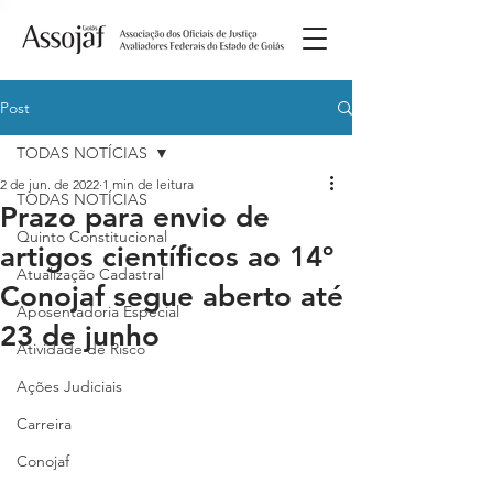
Post
TODAS NOTÍCIAS
2 de jun. de 2022
1 min de leitura
TODAS NOTÍCIAS
Prazo para envio de
Quinto Constitucional
artigos científicos ao 14º
Atualização Cadastral
Conojaf segue aberto até
Aposentadoria Especial
23 de junho
Atividade de Risco
Ações Judiciais
Carreira
Conojaf