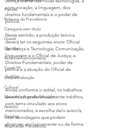
Justiça diante das novas tecnologias, a 
comunicação, a linguagem, dos 
Plantão
direitos fundamentais e o poder de 
Reforma da Previdência
polícia.
Categoria sem título
Neste sentido, a produção teórica 
Dossiê
deverá ter os seguintes eixos: Oficial 
Opinião
de Justiça e Tecnologia; Comunicação, 
linguagem e o Oficial de Justiça; e 
Reforma Administrativa
Direitos Fundamentais, poder de 
Covid-19
polícia e a atuação do Oficial de 
Justiça.
Desjudicialização
Cultural
Ainda conforme o edital, os trabalhos 
devem ser preferencialmente inéditos, 
Serie Vida Fora do Oficialato
com tema vinculado aos eixos 
Assédio
mencionados, à escolha da/o autor/a, 
Eleições
com abordagens que podem 
abranger, exclusivamente ou de forma 
Regime de Previdência