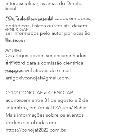
interdisciplinar, as áreas do Direito.
Social
“Os Trabalhos já publicados em obras, 
Congresso Internacional
periódicos, físicos ou virtuais, devem 
VPNI X GAE
ser informados pelo autor por ocasião 
Plantão
do envio”.
25º UIHJ
Os artigos devem ser encaminhados 
Quintos
em word para a comissão científica 
responsável através do e-mail 
Conojus
artigoxivconojaf@gmail.com.
O 14º CONOJAF e 4º ENOJAP 
acontecem entre 31 de agosto e 2 de 
setembro, em Arraial D’Ajuda/ Bahia. 
Mais informações sobre os eventos 
podem ser obtidas em 
https://conojaf2022.com.br
.