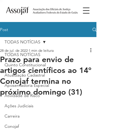
Post
TODAS NOTÍCIAS
28 de jul. de 2022
1 min de leitura
TODAS NOTÍCIAS
Prazo para envio de
Quinto Constitucional
artigos científicos ao 14º
Atualização Cadastral
Conojaf termina no
Aposentadoria Especial
próximo domingo (31)
Atividade de Risco
Ações Judiciais
Carreira
Conojaf