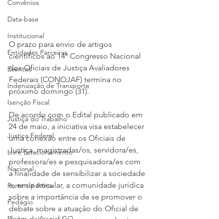
Convênios
Data-base
Institucional
O prazo para envio de artigos 
Entidades Parceiras
científicos ao 14º Congresso Nacional 
dos Oficiais de Justiça Avaliadores 
Eventos
Federais (CONOJAF) termina no 
Indenização de Transporte
próximo domingo (31).
Isenção Fiscal
De acordo com o Edital publicado em 
Justiça do Trabalho
24 de maio, a iniciativa visa estabelecer 
Justiça Federal
uma conexão entre os Oficiais de 
Justiça, magistradas/os, servidora/es, 
Livre Estacionamento
professora/es e pesquisadora/es com 
Nacional
a finalidade de sensibilizar a sociedade 
e, em particular, a comunidade jurídica 
Porte de Arma
sobre a importância de se promover o 
Pedágio
debate sobre a atuação do Oficial de 
Pleitos da Assojaf-GO