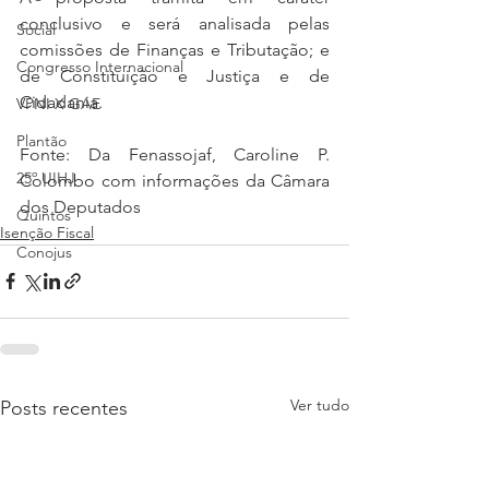
conclusivo e será analisada pelas 
Social
comissões de Finanças e Tributação; e 
Congresso Internacional
de Constituição e Justiça e de 
Cidadania.
VPNI X GAE
Plantão
Fonte: Da Fenassojaf, Caroline P. 
25º UIHJ
Colombo com informações da Câmara 
dos Deputados
Quintos
Isenção Fiscal
Conojus
Ver tudo
Posts recentes