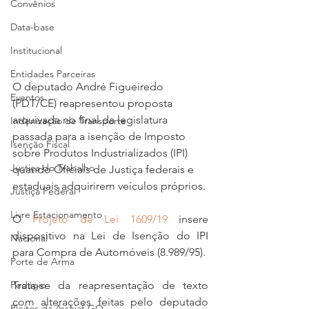
Convênios
Data-base
Institucional
Entidades Parceiras
O deputado André Figueiredo 
Eventos
(PDT/CE) reapresentou proposta 
arquivada no final da legislatura 
Indenização de Transporte
passada para a isenção de Imposto 
Isenção Fiscal
sobre Produtos Industrializados (IPI) 
Justiça do Trabalho
quando Oficiais de Justiça federais e 
estaduais adquirirem veículos próprios.
Justiça Federal
Livre Estacionamento
O 
Projeto de Lei 1609/19
 insere 
dispositivo na Lei de Isenção do IPI 
Nacional
para Compra de Automóveis (8.989/95).
Porte de Arma
Trata-se da reapresentação de texto 
Pedágio
com alterações feitas pelo deputado 
Pleitos da Assojaf-GO