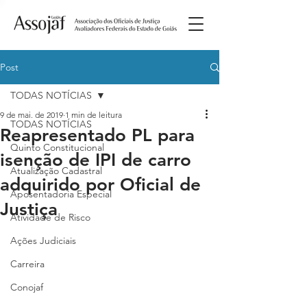
Post
TODAS NOTÍCIAS
9 de mai. de 2019
1 min de leitura
TODAS NOTÍCIAS
Reapresentado PL para
Quinto Constitucional
isenção de IPI de carro
Atualização Cadastral
adquirido por Oficial de
Aposentadoria Especial
Justiça
Atividade de Risco
Ações Judiciais
Carreira
Conojaf