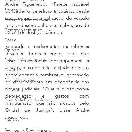
André Figueiredo. “Parece razoável 
Plantão
conceder o benefício tributário, desde 
que comprove a utilização do veículo 
Reforma da Previdência
para o desempenho das atribuições de 
Categoria sem título
Oficial de Justiça”, afirmou.
Dossiê
Segundo o parlamentar, os tribunais 
Opinião
deveriam fornecer meios para que 
Reforma Administrativa
esses profissionais desempenhem a 
função, mas na prática a ajuda de custo 
Covid-19
cobre apenas o combustível necessário 
Desjudicialização
ao deslocamento em decorrência das 
ordens judiciais. “O auxílio não cobre 
Cultural
depreciação e gastos com 
Serie Vida Fora do Oficialato
manutenção, que são arcados pelo 
Oficial de Justiça”, disse André 
Assédio
Figueiredo.
Eleições
Regime de Previdência
A proposta tramita em caráter 