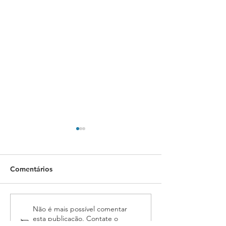
Comentários
Isenção de tributos para
Apoie proposta
Não é mais possível comentar
esta publicação. Contate o
aquisição de veículos:
por Oficiala ao