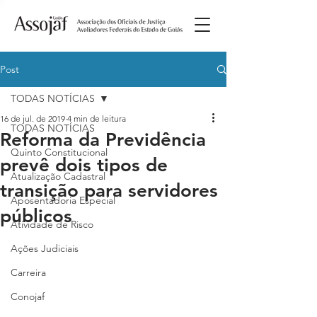
Post
TODAS NOTÍCIAS
16 de jul. de 2019
4 min de leitura
TODAS NOTÍCIAS
Reforma da Previdência
Quinto Constitucional
prevê dois tipos de
Atualização Cadastral
transição para servidores
Aposentadoria Especial
públicos
Atividade de Risco
Ações Judiciais
Carreira
Conojaf