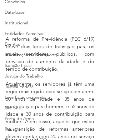
Convênios
Data-base
Institucional
Entidades Parceiras
A reforma de Previdência (PEC 6/19) 
Eventos
prevê dois tipos de transição para os 
atuais servidores públicos, com 
Indenização de Transporte
previsão de aumento da idade e do 
Isenção Fiscal
tempo de contribuição.
Justiça do Trabalho
Atualmente, os servidores já têm uma 
Justiça Federal
regra mais rígida para se aposentarem: 
Livre Estacionamento
60 anos de idade e 35 anos de 
contribuição para homem; e 55 anos de 
Nacional
idade e 30 anos de contribuição para 
Porte de Arma
mulher.  Além disso, aqueles que estão 
na transição de reformas anteriores 
Pedágio
devem contar com 20 anos no serviço 
Pleitos da Assojaf-GO