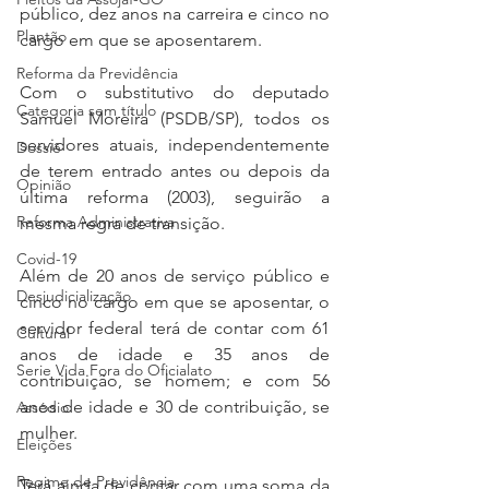
público, dez anos na carreira e cinco no 
Plantão
cargo em que se aposentarem.
Reforma da Previdência
Com o substitutivo do deputado 
Categoria sem título
Samuel Moreira (PSDB/SP), todos os 
servidores atuais, independentemente 
Dossiê
de terem entrado antes ou depois da 
Opinião
última reforma (2003), seguirão a 
Reforma Administrativa
mesma regra de transição.
Covid-19
Além de 20 anos de serviço público e 
Desjudicialização
cinco no cargo em que se aposentar, o 
servidor federal terá de contar com 61 
Cultural
anos de idade e 35 anos de 
Serie Vida Fora do Oficialato
contribuição, se homem; e com 56 
anos de idade e 30 de contribuição, se 
Assédio
mulher.
Eleições
Regime de Previdência
Terá ainda de contar com uma soma da 