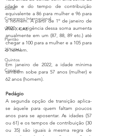
idade e do tempo de contribuição 
Social
equivalente a 86 para mulher e 96 para 
Congresso Internacional
o homem. A partir de 1º de janeiro de 
2020, a exigência dessa soma aumenta 
VPNI X GAE
anualmente em um (87, 88, 89 etc.) até 
Plantão
chegar a 100 para a mulher e a 105 para 
25º UIHJ
o homem.
Quintos
Em janeiro de 2022, a idade mínima 
Conojus
também sobe para 57 anos (mulher) e 
62 anos (homem).
Pedágio
A segunda opção de transição aplica-
se àquele para quem faltam poucos 
anos para se aposentar. As idades (57 
ou 61) e os tempos de contribuição (30 
ou 35) são iguais à mesma regra de 