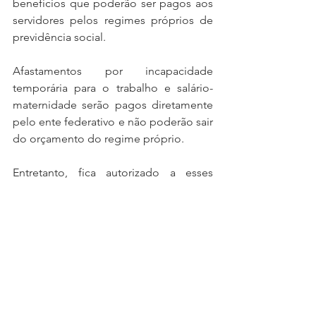
benefícios que poderão ser pagos aos 
servidores pelos regimes próprios de 
previdência social.
Afastamentos por incapacidade 
temporária para o trabalho e salário-
maternidade serão pagos diretamente 
pelo ente federativo e não poderão sair 
do orçamento do regime próprio.
Entretanto, fica autorizado a esses 
regimes fazer empréstimo consignado 
aos seus segurados, segundo 
regulamentação do Conselho 
Monetário Nacional (CMN).
Quanto às dívidas dos entes federativos 
com seus regimes próprios de 
previdência, o texto prevê o 