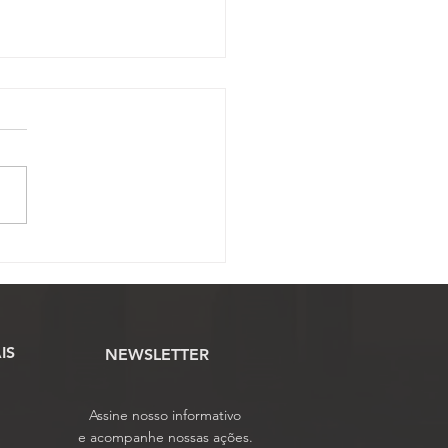
ssão Científica abre
o para envio de artigos
tíficos ao 17º Conojaf
IS
NEWSLETTER
Assine nosso informativo
e acompanhe nossas ações.