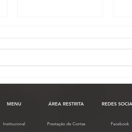
Conselho de Representantes
Comi
conclui análise das
praz
propostas de alteração do
cien
estatuto da Fenassojaf
MENU
​ÁREA RESTRITA
REDES SOCIA
Institucional
Prestação de Contas
Facebook