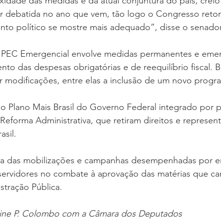
idade das medidas e da atual conjuntura do país, creio
oria sem título
Dossiê
Opinião
Reforma Administrativa
r debatida no ano que vem, tão logo o Congresso reto
nto político se mostre mais adequado”, disse o senador
 a PEC Emergencial envolve medidas permanentes e emer
to das despesas obrigatórias e de reequilíbrio fiscal. Bi
 modificações, entre elas a inclusão de um novo progra
o Plano Mais Brasil do Governo Federal integrado por p
 Reforma Administrativa, que retiram direitos e represen
asil.
ipa das mobilizações e campanhas desempenhadas por e
 servidores no combate à aprovação das matérias que ca
tração Pública.
oline P. Colombo com a Câmara dos Deputados