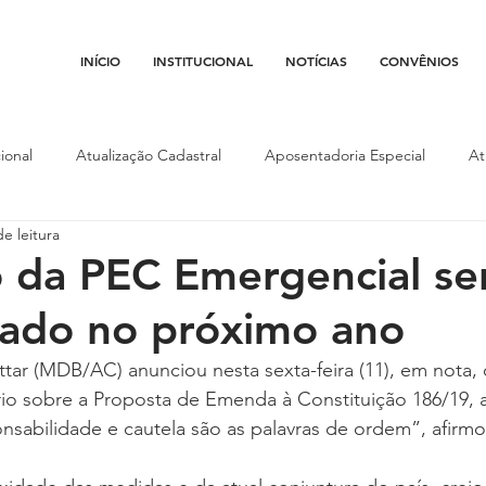
INÍCIO
INSTITUCIONAL
NOTÍCIAS
CONVÊNIOS
ional
Atualização Cadastral
Aposentadoria Especial
At
e leitura
Conojaf
Convênios
Data-base
Institucional
Entid
o da PEC Emergencial se
ado no próximo ano
porte
Isenção Fiscal
Justiça do Trabalho
Justiça Federa
tar (MDB/AC) anunciou nesta sexta-feira (11), em nota,
ório sobre a Proposta de Emenda à Constituição 186/19,
l
Porte de Arma
Pedágio
Pleitos da Assojaf-GO
P
sabilidade e cautela são as palavras de ordem”, afirmo