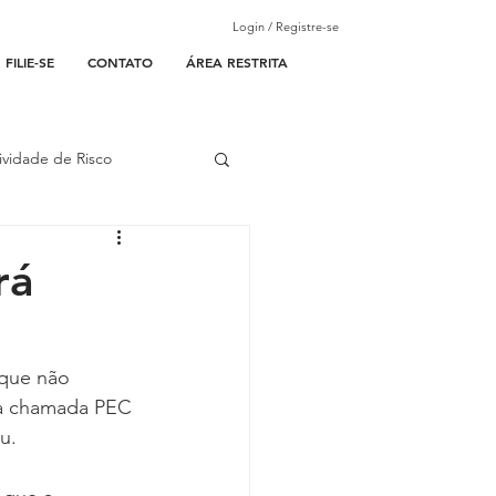
Login / Registre-se
FILIE-SE
CONTATO
ÁREA RESTRITA
ividade de Risco
ades Parceiras
rá
l
 que não 
 a chamada PEC 
lantão
u.