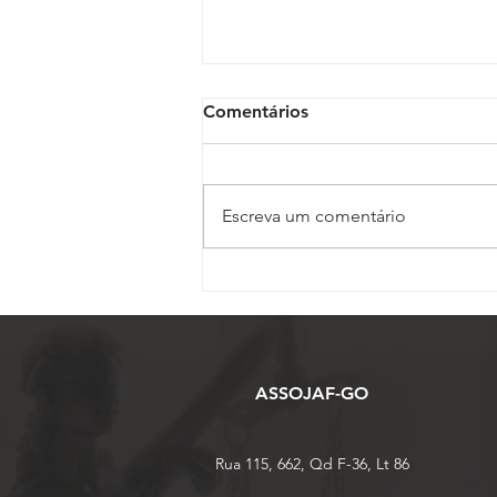
Comentários
Escreva um comentário
Inscrições para o 17º
Conojaf e 7º Enojap são
prorrogadas até 13 de
agosto
ASSOJAF-GO
Rua 115, 662, Qd F-36, Lt 86