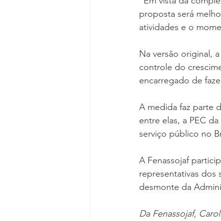
“Em vista da complex
Reforma da Previdência
Categ
proposta será melho
atividades e o mome
Desjudicialização
Cultural
Na versão original,
controle do crescimen
encarregado de fazer
A medida faz parte d
entre elas, a PEC da
serviço público no Br
A Fenassojaf partic
representativas dos
desmonte da Adminis
Da Fenassojaf, Car