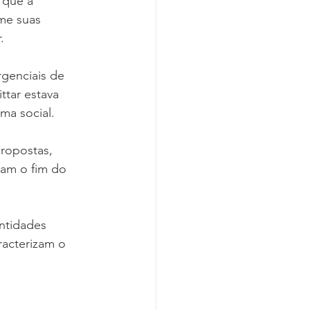
 que a 
Covid-19
me suas 
.
genciais de 
ttar estava 
ma social.
ropostas, 
tam o fim do 
ntidades 
racterizam o 