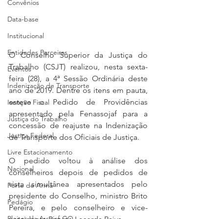
Convênios
Data-base
Institucional
Entidades Parceiras
O Conselho Superior da Justiça do 
Trabalho (CSJT) realizou, nesta sexta-
Eventos
feira (28), a 4ª Sessão Ordinária deste 
Indenização de Transporte
ano de 2019. Dentre os itens em pauta, 
esteve o Pedido de Providências 
Isenção Fiscal
apresentado pela Fenassojaf para a 
Justiça do Trabalho
concessão de reajuste na Indenização 
Justiça Federal
de Transporte dos Oficiais de Justiça.
Livre Estacionamento
O pedido voltou à análise dos 
Nacional
conselheiros depois de pedidos de 
vista simultânea apresentados pelo 
Porte de Arma
presidente do Conselho, ministro Brito 
Pedágio
Pereira, e pelo conselheiro e vice-
Pleitos da Assojaf-GO