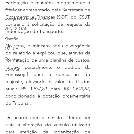
Federação e mantém integralmente o 
Social
parecer apresentado pela Secretaria de 
Orçamento e Finanças (SOF) do CSJT, 
Congresso Internacional
contrário à solicitação de reajuste da 
VPNI X GAE
Indenização de Transporte. 
Plantão
No voto, o ministro abriu divergência 
25º UIHJ
do relatório e explicou que, através da 
Quintos
formatação de uma planilha de custos, 
julgava parcialmente o pedido da 
Conojus
Fenassojaf para a concessão do 
reajuste, elevando o valor da IT dos 
atuais R$ 1.537,89 para R$ 1.649,67, 
condicionado à dotação orçamentária 
do Tribunal.
De acordo com o ministro, “tendo em 
vista a alteração do veículo utilizado 
para aferição da Indenização de 