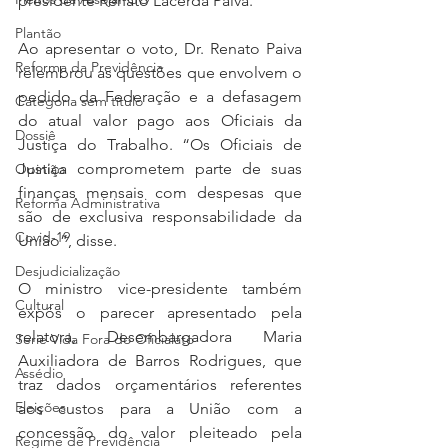
presidente Renato Lacerda Paiva.
Plantão
Ao apresentar o voto, Dr. Renato Paiva 
Reforma da Previdência
relembrou as questões que envolvem o 
pedido da Federação e a defasagem 
Categoria sem título
do atual valor pago aos Oficiais da 
Dossiê
Justiça do Trabalho. “Os Oficiais de 
Justiça comprometem parte de suas 
Opinião
finanças mensais com despesas que 
Reforma Administrativa
são de exclusiva responsabilidade da 
Covid-19
União”, disse.
Desjudicialização
O ministro vice-presidente também 
Cultural
expôs o parecer apresentado pela 
relatora, Desembargadora Maria 
Serie Vida Fora do Oficialato
Auxiliadora de Barros Rodrigues, que 
Assédio
traz dados orçamentários referentes 
Eleições
aos custos para a União com a 
concessão do valor pleiteado pela 
Regime de Previdência