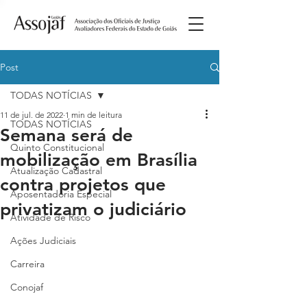
Post
TODAS NOTÍCIAS
11 de jul. de 2022
1 min de leitura
TODAS NOTÍCIAS
Semana será de
Quinto Constitucional
mobilização em Brasília
Atualização Cadastral
contra projetos que
Aposentadoria Especial
privatizam o judiciário
Atividade de Risco
Ações Judiciais
Carreira
Conojaf