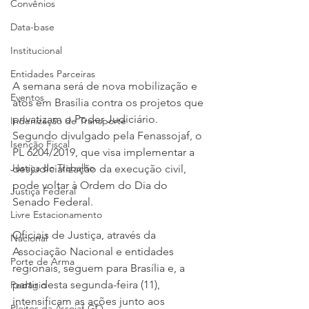
Convênios
Data-base
Institucional
Entidades Parceiras
A semana será de nova mobilização e 
Eventos
atos em Brasília contra os projetos que 
privatizam o Poder Judiciário. 
Indenização de Transporte
Segundo divulgado pela Fenassojaf, o 
Isenção Fiscal
PL 6204/2019, que visa implementar a 
Justiça do Trabalho
desjudicialização da execução civil, 
pode voltar à Ordem do Dia do 
Justiça Federal
Senado Federal.
Livre Estacionamento
Oficiais de Justiça, através da 
Nacional
Associação Nacional e entidades 
Porte de Arma
regionais, seguem para Brasília e, a 
partir desta segunda-feira (11), 
Pedágio
intensificam as ações junto aos 
Pleitos da Assojaf-GO