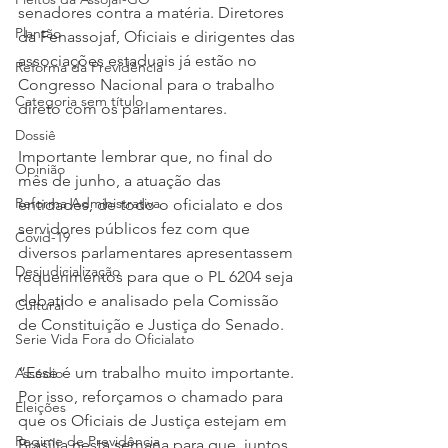
senadores contra a matéria. Diretores 
Plantão
da Fenassojaf, Oficiais e dirigentes das 
associações estaduais já estão no 
Reforma da Previdência
Congresso Nacional para o trabalho 
Categoria sem título
direto com os parlamentares.
Dossiê
Importante lembrar que, no final do 
Opinião
mês de junho, a atuação das 
Reforma Administrativa
entidades, de todo o oficialato e dos 
servidores públicos fez com que 
Covid-19
diversos parlamentares apresentassem 
Desjudicialização
requerimentos para que o PL 6204 seja 
debatido e analisado pela Comissão 
Cultural
de Constituição e Justiça do Senado.
Serie Vida Fora do Oficialato
“Esse é um trabalho muito importante. 
Assédio
Por isso, reforçamos o chamado para 
Eleições
que os Oficiais de Justiça estejam em 
Regime de Previdência
Brasília nesta semana para que, juntos, 