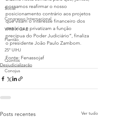
possamos reafirmar o nosso 
Social
posicionamento contrário aos projetos 
Congresso Internacional
que visam o interesse financeiro dos 
cartórios e privatizam a função 
VPNI X GAE
precípua do Poder Judiciário”, finaliza 
Plantão
o presidente João Paulo Zambom.
25º UIHJ
Fonte: Fenassojaf
Quintos
Desjudicialização
Conojus
Ver tudo
Posts recentes