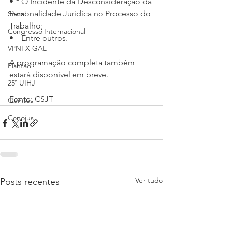
•    O Incidente da Desconsideração da 
Personalidade Jurídica no Processo do 
Social
Trabalho;
Congresso Internacional
•    Entre outros.
VPNI X GAE
A programação completa também 
Plantão
estará disponível em breve.
25º UIHJ
Fonte: CSJT
Quintos
Conojus
Ver tudo
Posts recentes