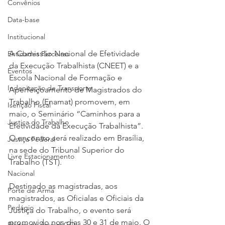
Convênios
Data-base
Institucional
A Comissão Nacional de Efetividade 
Entidades Parceiras
da Execução Trabalhista (CNEET) e a 
Eventos
Escola Nacional de Formação e 
Indenização de Transporte
Aperfeiçoamento de Magistrados do 
Trabalho (Enamat) promovem, em 
Isenção Fiscal
maio, o Seminário “Caminhos para a 
Justiça do Trabalho
Efetividade da Execução Trabalhista”. 
O encontro será realizado em Brasília, 
Justiça Federal
na sede do Tribunal Superior do 
Livre Estacionamento
Trabalho (TST).
Nacional
Destinado as magistradas, aos 
Porte de Arma
magistrados, as Oficialas e Oficiais da 
Pedágio
Justiça do Trabalho, o evento será 
promovido nos dias 30 e 31 de maio. O 
Pleitos da Assojaf-GO