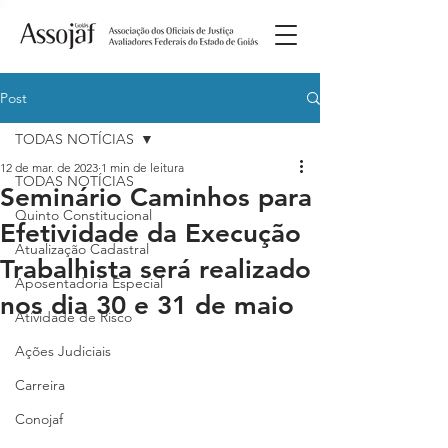
Post
TODAS NOTÍCIAS
12 de mar. de 2023
1 min de leitura
TODAS NOTÍCIAS
Seminário Caminhos para
Quinto Constitucional
Efetividade da Execução
Atualização Cadastral
Trabalhista será realizado
Aposentadoria Especial
nos dia 30 e 31 de maio
Atividade de Risco
Ações Judiciais
Carreira
Conojaf