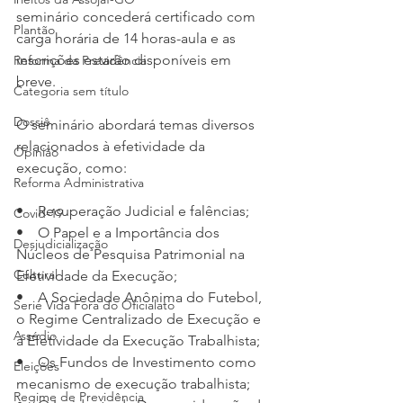
seminário concederá certificado com 
Plantão
carga horária de 14 horas-aula e as 
inscrições estarão disponíveis em 
Reforma da Previdência
breve.
Categoria sem título
Dossiê
O seminário abordará temas diversos 
relacionados à efetividade da 
Opinião
execução, como:
Reforma Administrativa
•    Recuperação Judicial e falências;
Covid-19
•    O Papel e a Importância dos 
Desjudicialização
Núcleos de Pesquisa Patrimonial na 
Cultural
Efetividade da Execução;
•    A Sociedade Anônima do Futebol, 
Serie Vida Fora do Oficialato
o Regime Centralizado de Execução e 
Assédio
a Efetividade da Execução Trabalhista;
•    Os Fundos de Investimento como 
Eleições
mecanismo de execução trabalhista;
Regime de Previdência