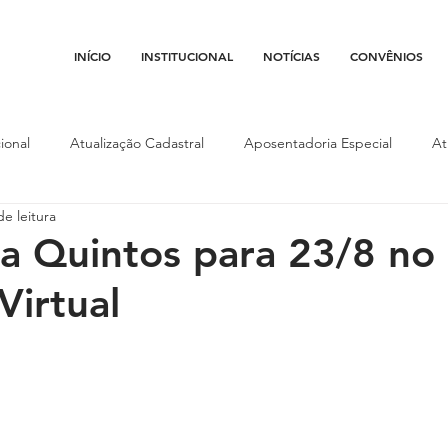
INÍCIO
INSTITUCIONAL
NOTÍCIAS
CONVÊNIOS
ional
Atualização Cadastral
Aposentadoria Especial
At
de leitura
Conojaf
Convênios
Data-base
Institucional
Entid
a Quintos para 23/8 no
Virtual
porte
Isenção Fiscal
Justiça do Trabalho
Justiça Federa
l
Porte de Arma
Pedágio
Pleitos da Assojaf-GO
P