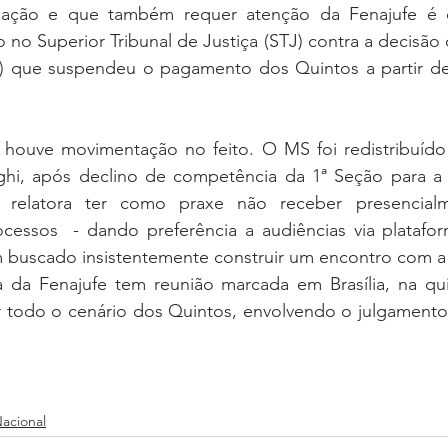
tuação e que também requer atenção da Fenajufe é
no Superior Tribunal de Justiça (STJ) contra a decisão
F) que suspendeu o pagamento dos Quintos a partir de
ouve movimentação no feito. O MS foi redistribuído p
hi, após declino de competência da 1ª Seção para a C
relatora ter como praxe não receber presencialm
cessos  - dando preferência a audiências via plataform
 buscado insistentemente construir um encontro com a 
 da Fenajufe tem reunião marcada em Brasília, na quint
tir todo o cenário dos Quintos, envolvendo o julgament
acional