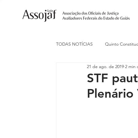
TODAS NOTÍCIAS
Quinto Constituc
21 de ago. de 2019
2 min 
Ações Judiciais
Carreira
STF paut
Plenário 
Eventos
Indenização de Trans
Livre Estacionamento
Naciona