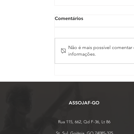
Comentários
Não é mais possível comentar e
informações.
Inscrições para o 17º
Conojaf e 7º Enojap são
prorrogadas até 13 de
agosto
ASSOJAF-GO
Rua 115, 662, Qd F-36, Lt 86
St. Sul, Goiânia, GO 74085-325