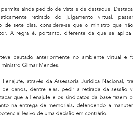
l permite ainda pedido de vista e de destaque. Destaca
ticamente retirado do julgamento virtual, passan
o de sete dias, considera-se que o ministro que não 
or. A regra é, portanto, diferente da que se aplica
eve pautado anteriormente no ambiente virtual e foi
, ministro Gilmar Mendes.
Fenajufe, através da Assessoria Jurídica Nacional, tra
 de danos, dentre elas, pedir a retirada da sessão virt
stacar que a Fenajufe e os sindicatos da base fazem o
tanto na entrega de memoriais, defendendo a manuten
potencial lesivo de uma decisão em contrário.