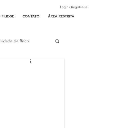
Login / Registre-se
FILIE-SE
CONTATO
ÁREA RESTRITA
ividade de Risco
ades Parceiras
l
lantão