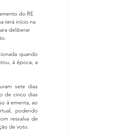
lgamento do RE 
 terá início na 
ara deliberar 
to.
cionada quando 
tou, à época, a 
uram sete dias 
o de cinco dias 
so à ementa, ao 
rtual, podendo 
om ressalva de 
ção de voto.