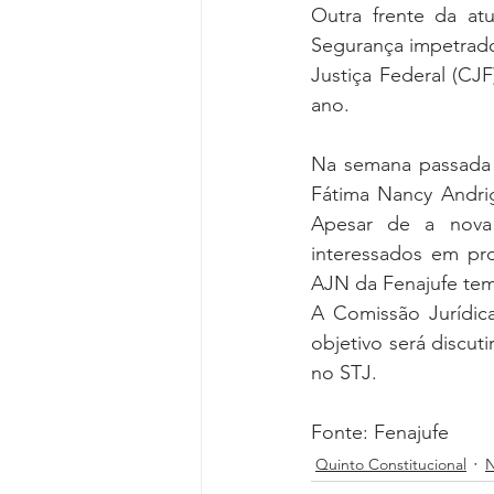
Outra frente da a
Segurança impetrado 
Justiça Federal (CJ
ano.
Na semana passada h
Fátima Nancy Andrig
Apesar de a nova 
interessados em pro
AJN da Fenajufe tem
A Comissão Jurídica
objetivo será discu
no STJ.
Fonte: Fenajufe
Quinto Constitucional
N