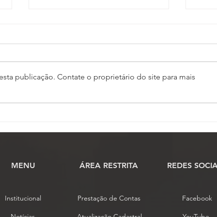
sta publicação. Contate o proprietário do site para mais
Conselho de Representantes
Comi
conclui análise das
praz
propostas de alteração do
cien
estatuto da Fenassojaf
MENU
​ÁREA RESTRITA
REDES SOCIA
Institucional
Prestação de Contas
Facebook
Notícias
Atualização Cadastral
YouTube