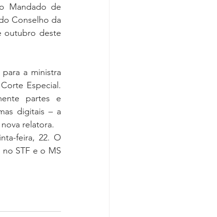
 o Mandado de 
 do Conselho da 
 outubro deste 
ara a ministra 
orte Especial. 
ente partes e 
as digitais – a 
nova relatora.
a-feira, 22. O 
o no STF e o MS 