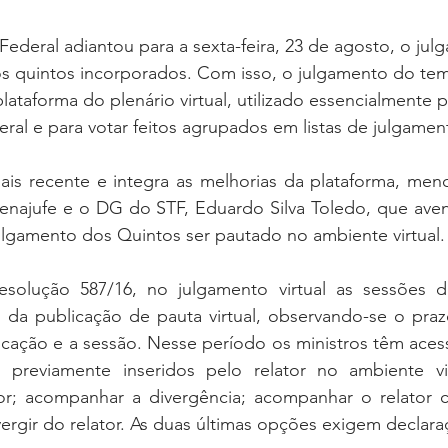
ederal adiantou para a sexta-feira, 23 de agosto, o ju
os quintos incorporados. Com isso, o julgamento do tema
plataforma do plenário virtual, utilizado essencialmente p
ral e para votar feitos agrupados em listas de julgamen
s recente e integra as melhorias da plataforma, men
Fenajufe e o DG do STF, Eduardo Silva Toledo, que aven
ulgamento dos Quintos ser pautado no ambiente virtual.
esolução 587/16, no julgamento virtual as sessões d
s da publicação de pauta virtual, observando-se o praz
icação e a sessão. Nesse período os ministros têm aces
o previamente inseridos pelo relator no ambiente vi
r; acompanhar a divergência; acompanhar o relator c
rgir do relator. As duas últimas opções exigem declara