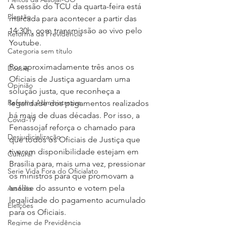
A sessão do TCU da quarta-feira está 
Plantão
marcada para acontecer a partir das 
14:30h, com transmissão ao vivo pelo 
Reforma da Previdência
Youtube.
Categoria sem título
Por aproximadamente três anos os 
Dossiê
Oficiais de Justiça aguardam uma 
Opinião
solução justa, que reconheça a 
Reforma Administrativa
legalidade dos pagamentos realizados 
há mais de duas décadas. Por isso, a 
Covid-19
Fenassojaf reforça o chamado para 
Desjudicialização
que todos os Oficiais de Justiça que 
tiverem disponibilidade estejam em 
Cultural
Brasília para, mais uma vez, pressionar 
Serie Vida Fora do Oficialato
os ministros para que promovam a 
análise do assunto e votem pela 
Assédio
legalidade do pagamento acumulado 
Eleições
para os Oficiais.
Regime de Previdência