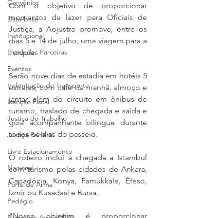
Convênios
Com o objetivo de proporcionar 
momentos de lazer para Oficiais de 
Data-base
Justiça, a Aojustra promove, entre os 
Institucional
dias 5 e 14 de julho, uma viagem para a 
Turquia.
Entidades Parceiras
Eventos
Serão nove dias de estadia em hotéis 5 
Indenização de Transporte
estrelas, com café da manhã, almoço e 
jantar, além do circuito em ônibus de 
Isenção Fiscal
turismo, traslado de chegada e saída e 
Justiça do Trabalho
guia acompanhante bilíngue durante 
todos os dias do passeio.
Justiça Federal
Livre Estacionamento
O roteiro inclui a chegada a Istambul 
Nacional
com turismo pelas cidades de Ankara, 
Capadócia, Konya, Pamukkale, Éfeso, 
Porte de Arma
Izmir ou Kusadasi e Bursa.
Pedágio
“Nosso objetivo é proporcionar 
Pleitos da Assojaf-GO