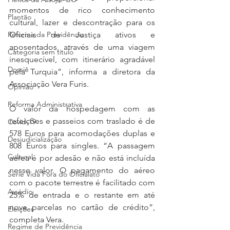
momentos de rico conhecimento 
Plantão
cultural, lazer e descontração para os 
Oficiais de Justiça ativos e 
Reforma da Previdência
aposentados, através de uma viagem 
Categoria sem título
inesquecível, com itinerário agradável 
Dossiê
pela Turquia”, informa a diretora da 
Associação Vera Furis.
Opinião
Reforma Administrativa
O valor da hospedagem com as 
refeições e passeios com traslado é de 
Covid-19
578 Euros para acomodações duplas e 
Desjudicialização
808 Euros para singles. “A passagem 
Cultural
aérea é por adesão e não está incluída 
nesse valor. O pagamento do aéreo 
Serie Vida Fora do Oficialato
com o pacote terrestre é facilitado com 
Assédio
25% de entrada e o restante em até 
nove parcelas no cartão de crédito”, 
Eleições
completa Vera.
Regime de Previdência