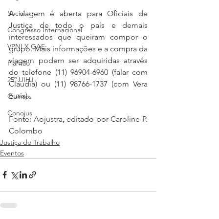
A viagem é aberta para Oficiais de 
Social
Justiça de todo o país e demais 
Congresso Internacional
interessados que queiram compor o 
VPNI X GAE
grupo. Mais informações e a compra da 
viagem podem ser adquiridas através 
Plantão
do telefone (11) 96904-6960 (falar com 
25º UIHJ
Cláudia) ou (11) 98766-1737 (com Vera 
Furis).
Quintos
Conojus
Fonte: Aojustra
,
 editado por Caroline P. 
Colombo
Justiça do Trabalho
Eventos