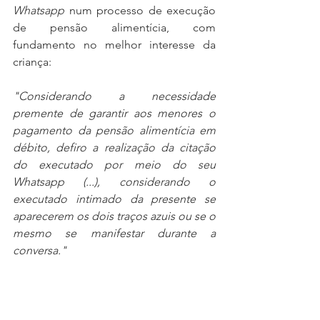
Whatsapp
 num processo de execução 
de pensão alimentícia, com 
fundamento no melhor interesse da 
criança:
"Considerando a necessidade 
premente de garantir aos menores o 
pagamento da pensão alimentícia em 
débito, defiro a realização da citação 
do executado por meio do seu 
Whatsapp (...), considerando o 
executado intimado da presente se 
aparecerem os dois traços azuis ou se o 
mesmo se manifestar durante a 
conversa."
No caso em comento houve a citação, 
pois tanto os dois traços azuis 
apareceram quanto o executado se 