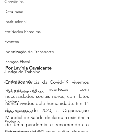
Convênios
Data-base
Institucional
Entidades Parceiras
Eventos
Indenização de Transporte
Isenção Fiscal
Por Lavínia Cavalcante
Justiça do Trabalho
Justiça Federal
Em decorrência da Covid-19, vivemos 
tempos de incertezas, com 
Livre Estacionamento
necessidades sociais novas, com fatos 
Nacional
nunca vividos pela humanidade. Em 11 
de março de 2020, a Organização 
Porte de Arma
Mundial de Saúde declarou a existência 
Pedágio
de uma pandemia e recomendou o 
isolamento social para evitar doença, 
Pleitos da Assojaf-GO