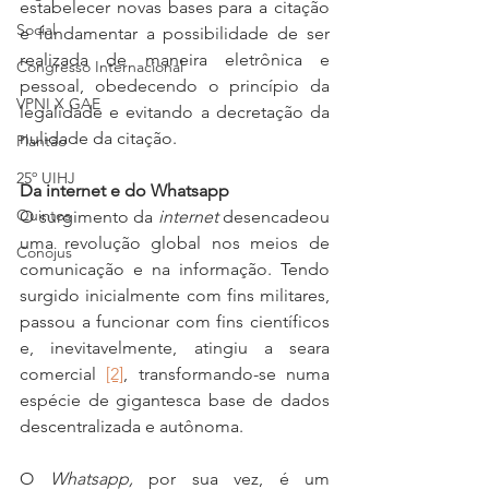
estabelecer novas bases para a citação 
Social
e fundamentar a possibilidade de ser 
realizada de maneira eletrônica e 
Congresso Internacional
pessoal, obedecendo o princípio da 
VPNI X GAE
legalidade e evitando a decretação da 
nulidade da citação.
Plantão
25º UIHJ
Da internet e do Whatsapp
Quintos
O surgimento da 
internet
 desencadeou 
uma revolução global nos meios de 
Conojus
comunicação e na informação. Tendo 
surgido inicialmente com fins militares, 
passou a funcionar com fins científicos 
e, inevitavelmente, atingiu a seara 
comercial 
[2]
, transformando-se numa 
espécie de gigantesca base de dados 
descentralizada e autônoma.
O 
Whatsapp,
 por sua vez, é um 