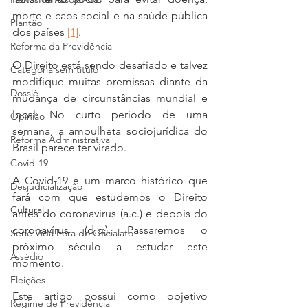
morte e caos social e na saúde pública 
Plantão
dos países 
[1]
.
Reforma da Previdência
O Direito está sendo desafiado e talvez 
Categoria sem título
modifique muitas premissas diante da 
Dossiê
mudança de circunstâncias mundial e 
local. No curto período de uma 
Opinião
semana, a ampulheta sociojurídica do 
Reforma Administrativa
Brasil parece ter virado.
Covid-19
A Covid-19 é um marco histórico que 
Desjudicialização
fará com que estudemos o Direito 
Cultural
antes do coronavírus (a.c.) e depois do 
coronavírus (d.c.). Passaremos o 
Serie Vida Fora do Oficialato
próximo século a estudar este 
Assédio
momento.
Eleições
Este artigo possui como objetivo 
Regime de Previdência