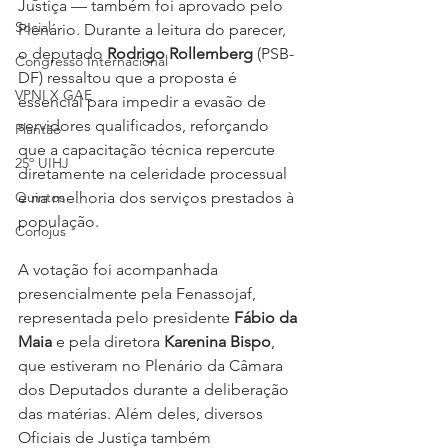
Justiça — também foi aprovado pelo 
Social
Plenário. Durante a leitura do parecer, 
o deputado 
Rodrigo Rollemberg
 (PSB-
Congresso Internacional
DF) ressaltou que a proposta é 
VPNI X GAE
essencial para impedir a evasão de 
servidores qualificados, reforçando 
Plantão
que a capacitação técnica repercute 
25º UIHJ
diretamente na celeridade processual 
e na melhoria dos serviços prestados à 
Quintos
população.
Conojus
A votação foi acompanhada 
presencialmente pela Fenassojaf, 
representada pelo presidente 
Fábio da 
Maia
 e pela diretora 
Karenina Bispo
, 
que estiveram no Plenário da Câmara 
dos Deputados durante a deliberação 
das matérias. Além deles, diversos 
Oficiais de Justiça também 