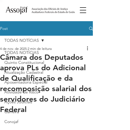
Post
TODAS NOTÍCIAS
4 de nov. de 2025
2 min de leitura
TODAS NOTÍCIAS
Câmara dos Deputados
Quinto Constitucional
aprova PLs do Adicional
Atualização Cadastral
de Qualificação e da
Aposentadoria Especial
recomposição salarial dos
Atividade de Risco
servidores do Judiciário
Ações Judiciais
Federal
Carreira
Conojaf