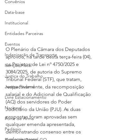
Convênios
Data-base
Institucional
Entidades Parceiras
Eventos
O Plenário da Câmara dos Deputados 
Indenização de Transporte
aprovou, na tarde desta terça-feira (04), 
os Projetos de Lei nº 4750/2025 e 
Isenção Fiscal
3084/2025, de autoria do Supremo 
Justiça do Trabalho
Tribunal Federal (STF), que tratam, 
respectivamente, da recomposição 
Justiça Federal
salarial e do Adicional de Qualificação 
Livre Estacionamento
(AQ) dos servidores do Poder 
Nacional
Judiciário da União (PJU). As duas 
propostas foram aprovadas sem 
Porte de Arma
qualquer emenda apresentada, 
Pedágio
demonstrando consenso entre os 
parlamentares.
Pleitos da Assojaf-GO