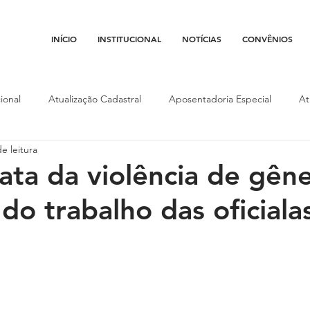
INÍCIO
INSTITUCIONAL
NOTÍCIAS
CONVÊNIOS
ional
Atualização Cadastral
Aposentadoria Especial
At
e leitura
Conojaf
Convênios
Data-base
Institucional
Entid
rata da violência de gên
 do trabalho das oficiala
porte
Isenção Fiscal
Justiça do Trabalho
Justiça Federa
l
Porte de Arma
Pedágio
Pleitos da Assojaf-GO
P