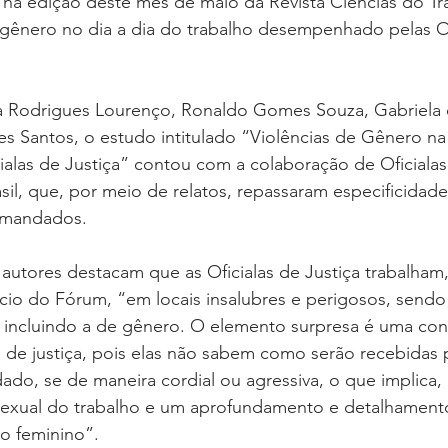
na edição deste mês de maio da Revista Ciências do Tra
 gênero no dia a dia do trabalho desempenhado pelas Of
a Rodrigues Lourenço, Ronaldo Gomes Souza, Gabriela d
s Santos, o estudo intitulado “Violências de Gênero na
ialas de Justiça” contou com a colaboração de Oficialas
il, que, por meio de relatos, repassaram especificidade
 mandados.
 autores destacam que as Oficialas de Justiça trabalham
fício do Fórum, “em locais insalubres e perigosos, sendo
s, incluindo a de gênero. O elemento surpresa é uma con
as de justiça, pois elas não sabem como serão recebidas 
ado, se de maneira cordial ou agressiva, o que implica, 
 sexual do trabalho e um aprofundamento e detalhament
o feminino”.