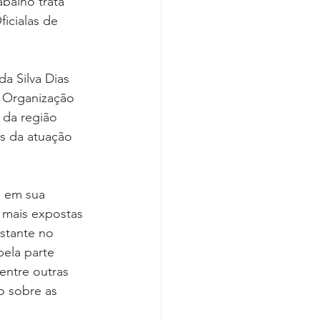
balho trata 
icialas de 
a Silva Dias 
 Organização 
 da região 
s da atuação 
, em sua 
 mais expostas 
stante no 
pela parte 
entre outras 
o sobre as 