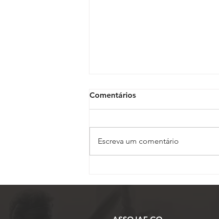
Comentários
Escreva um comentário
Polícia Judicial reforça
apoio a oficiais de Justiça
em diligências de maior
risco no Judiciário
Trabalhista