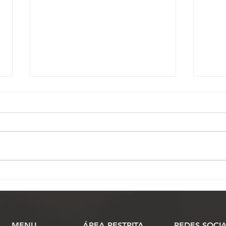
Homem arremessa blocos
Fena
de concreto em Oficial de
de J
Justiça durante
naci
cumprimento de mandado
Veto
no interior de SP
MENU
​ÁREA RESTRITA
REDES SOCIA