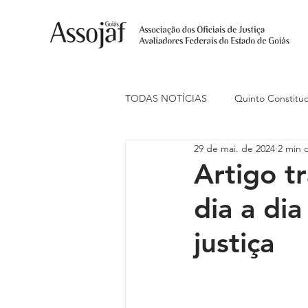
TODAS NOTÍCIAS
Quinto Constituc
29 de mai. de 2024
2 min d
Ações Judiciais
Carreira
Artigo t
dia a dia
Eventos
Indenização de Trans
justiça
Livre Estacionamento
Naciona