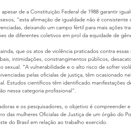
apesar de a Constituição Federal de 1988 garantir igua
s sexos, “esta afirmação de igualdade não é consistente
ivenciadas, deixando um campo fértil para mais ações tran
es de diferentes coletivos em prol da equidade de gên
 ainda, que os atos de violência praticados contra essas 
bais, intimidações, constrangimentos públicos, desacat
o sexual. “A vulnerabilidade e o alto risco de sofrer vio
 vivenciadas pelas oficialas de justiça, têm ocasionado ne
. Estudos científicos têm identificado manifestações de
o nessa categoria profissional”.
doras e os pesquisadores, o objetivo é compreender e a
o das mulheres Oficialas de Justiça de um órgão do Pod
te do Brasil em relação ao trabalho exercido.