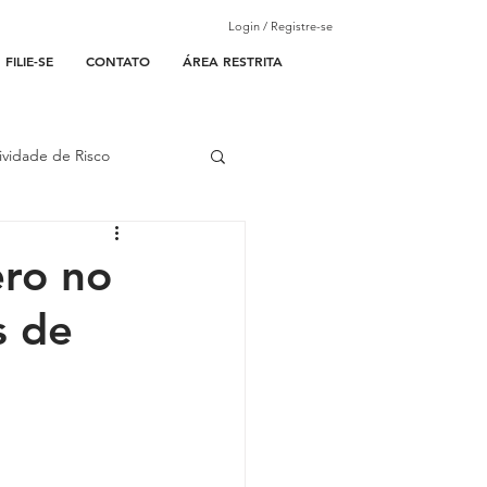
Login / Registre-se
FILIE-SE
CONTATO
ÁREA RESTRITA
ividade de Risco
ades Parceiras
ero no
s de
l
lantão