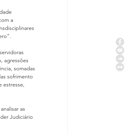
ldade 
 com a 
sdisciplinares 
ero”.
servidoras 
o, agressões 
lência, somadas 
las sofrimento 
 estresse, 
nalisar as 
er Judiciário 