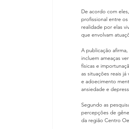
De acordo com eles, 
profissional entre o
realidade por elas v
que envolvam atuaçõ
A publicação afirma,
incluem ameaças ver
físicas e importunaçã
as situações reais já
e adoecimento mental
ansiedade e depressã
Segundo as pesquisa
percepções de gêner
da região Centro Oes