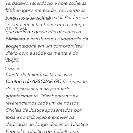
verdadeiro sacerdócio e hoje colhe as 
Social
homenagens merecidas, revivendo as 
tradições de sua terra natal. Por fim, vai 
Congresso Internacional
se emocionar também com o colega 
VPNI X GAE
que dedicou quase três décadas ao 
Plantão
ofícialato e transformou a liberdade da 
aposentadoria em um compromisso 
25º UIHJ
diário com a saúde da mente e do 
Quintos
corpo.
Conojus
Diante de trajetórias tão ricas, a 
Diretoria da ASSOJAF-GO
 faz questão 
de registrar seu mais profundo 
agradecimento. “Parabenizamos e 
reverenciamos cada um de nossos 
Oficiais de Justiça aposentados por 
toda a contribuição e excelência 
dedicadas ao longo dos anos à Justiça 
Federal e à Justiça do Trabalho em 