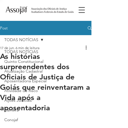
Post
TODAS NOTÍCIAS
17 de jun.
6 min de leitura
TODAS NOTÍCIAS
As histórias
Quinto Constitucional
surpreendentes dos
Atualização Cadastral
Oficiais de Justiça de
Aposentadoria Especial
Goiás que reinventaram a
Atividade de Risco
Vida após a
Ações Judiciais
aposentadoria
Carreira
Conojaf