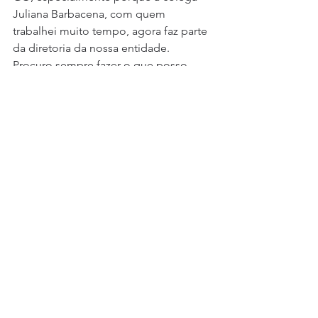
Juliana Barbacena, com quem 
trabalhei muito tempo, agora faz parte 
da diretoria da nossa entidade. 
Procuro sempre fazer o que posso 
para colaborar com a associação”, 
afirma.
Para Agrimualdo, o oficialato é como 
um sacerdócio. “Exige paciência e 
resignação. Pela minha experiência 
anterior na Polícia Civil, eu já tinha 
facilidade em lidar com gente e 
abordagens, mas a tecnologia no fim 
da carreira foi um desafio que precisei 
estudar para superar”, conta.
Corpo e mente: a disciplina de Paulo