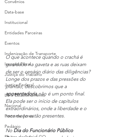
Convênios
Data-base
Institucional
Entidades Parceiras
Eventos
Indenização de Transporte
O que acontece quando o crachá é 
Isenção Fiscal
guardado na gaveta e as ruas deixam 
de ser o cenário diário das diligências? 
Justiça do Trabalho
Longe dos prazos e das pressões do 
Justiça Federal
plantão, descobrimos que a 
aposentadoria
 não é um ponto final. 
Livre Estacionamento
Ela pode ser o início de capítulos 
Nacional
extraordinários, onde a liberdade e o 
recomeço estão presentes.
Porte de Arma
Pedágio
No 
Dia do Funcionário Público 
Pleitos da Assojaf-GO