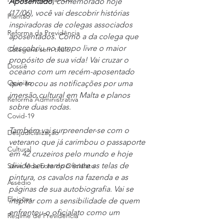
Aposentado
, comemorado hoje 
(17/06), você vai descobrir histórias 
Plantão
inspiradoras de colegas associados 
Reforma da Previdência
aposentados. Como a da colega que 
descobriu no tempo livre o maior 
Categoria sem título
propósito de sua vida! Vai cruzar o 
Dossiê
oceano com um recém-aposentado 
Opinião
que trocou as notificações por uma 
imersão cultural em Malta e planos 
Reforma Administrativa
sobre duas rodas.
Covid-19
Também vai surpreender-se com o 
Desjudicialização
veterano que já carimbou o passaporte 
Cultural
em 42 cruzeiros pelo mundo e hoje 
divide seu tempo entre as telas de 
Serie Vida Fora do Oficialato
pintura, os cavalos na fazenda e as 
Assédio
páginas de sua autobiografia. Vai se 
Eleições
inspirar com a sensibilidade de quem 
enfrentou o oficialato como um 
Regime de Previdência