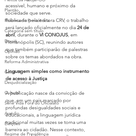
acessível, humano e próximo da 
Plantão
sociedade que serve. 
Publicado pela editora CRV, o trabalho 
Reforma da Previdência
será lançado oficialmente no dia 
24 de 
Categoria sem título
abril
, durante o 
VI CONOJUS
, em 
Dossiê
Florianópolis (SC), reunindo autores 
que também participarão de palestras 
Opinião
sobre os temas abordados na obra.
Reforma Administrativa
Linguagem simples como instrumento 
Covid-19
de acesso à Justiça
Desjudicialização
Cultural
A publicação nasce da convicção de 
que, em um país marcado por 
Serie Vida Fora do Oficialato
profundas desigualdades sociais e 
Assédio
educacionais, a linguagem jurídica 
tradicional muitas vezes se torna uma 
Eleições
barreira ao cidadão. Nesse contexto, 
Regime de Previdência