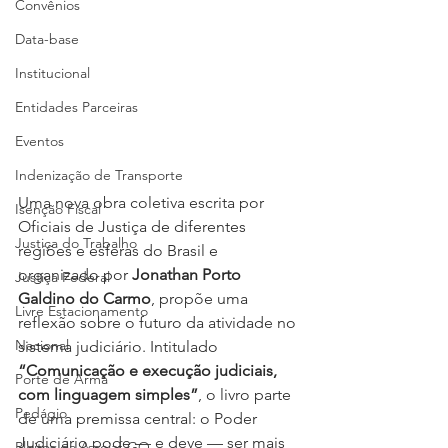
Convênios
Data-base
Institucional
Entidades Parceiras
Eventos
Indenização de Transporte
Uma nova obra coletiva escrita por 
Isenção Fiscal
Oficiais de Justiça de diferentes 
Justiça do Trabalho
regiões e esferas do Brasil e 
organizado por 
Jonathan Porto 
Justiça Federal
Galdino do Carmo
, propõe uma 
Livre Estacionamento
reflexão sobre o futuro da atividade no 
Nacional
sistema judiciário. Intitulado 
“Comunicação e execução judiciais, 
Porte de Arma
com linguagem simples”
, o livro parte 
Pedágio
de uma premissa central: o Poder 
Judiciário pode — e deve — ser mais 
Pleitos da Assojaf-GO