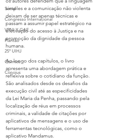
os autores defendem que a linguagem 
simples e a comunicação não violenta 
Social
deixam de ser apenas técnicas e 
Congresso Internacional
passam a assumir papel estratégico na 
VPNI X GAE
efetivação do acesso à Justiça e na 
promoção da dignidade da pessoa 
Plantão
humana.
25º UIHJ
Ao longo dos capítulos, o livro 
Quintos
apresenta uma abordagem prática e 
Conojus
reflexiva sobre o cotidiano da função. 
São analisados desde os desafios da 
execução civil até as especificidades 
da Lei Maria da Penha, passando pela 
localização de réus em processos 
criminais, a validade de citações por 
aplicativos de mensagens e o uso de 
ferramentas tecnológicas, como o 
aplicativo Mandamus.