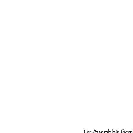
Reforma da Previdência
Categ
Desjudicialização
Cultural
Em 
Assembleia Geral