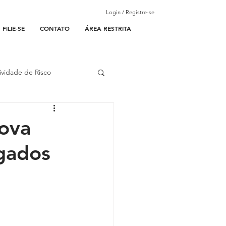
Login / Registre-se
FILIE-SE
CONTATO
ÁREA RESTRITA
ividade de Risco
ades Parceiras
ova
egados
l
lantão