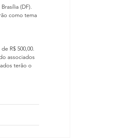
rasília (DF). 
erão como tema 
 de R$ 500,00. 
ndo associados 
iados terão o 