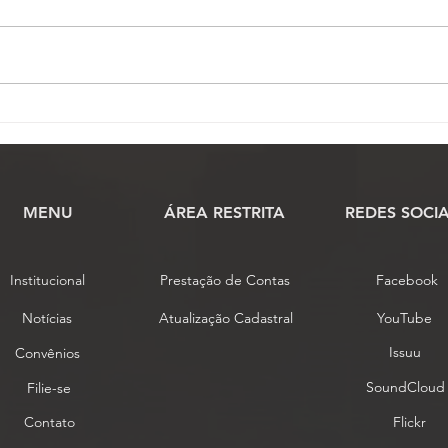
PROGRAMAÇÃO DO 17º
ASS
CONOJAF REÚNE
anos
ESPECIALISTAS PARA
dedi
DEBATER OS PRINCIPAIS
Ofic
DESAFIOS E O FUTURO
MENU
​ÁREA RESTRITA
REDES SOCIA
DOS OFICIAIS DE JUSTIÇA
Institucional
Prestação de Contas
Facebook
Notícias
Atualização Cadastral
YouTube
Issuu
Convênios
SoundCloud
Filie-se
Contato
Flickr