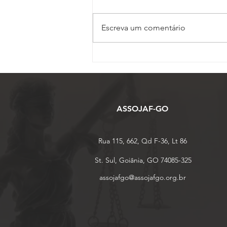
Escreva um comentário
Vice-presidente da
ASSOJAF-GO, Juliana
Barbacena ministra palestra
sobre IA no 17º Conojaf
ASSOJAF-GO
Rua 115, 662, Qd F-36, Lt 86
St. Sul, Goiânia, GO 74085-325
assojafgo@assojafgo.org.br