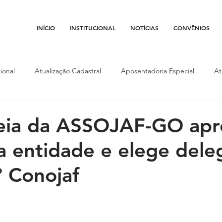
INÍCIO
INSTITUCIONAL
NOTÍCIAS
CONVÊNIOS
ional
Atualização Cadastral
Aposentadoria Especial
At
Conojaf
Convênios
Data-base
Institucional
Entid
eia da ASSOJAF-GO apr
a entidade e elege del
porte
Isenção Fiscal
Justiça do Trabalho
Justiça Federa
º Conojaf
l
Porte de Arma
Pedágio
Pleitos da Assojaf-GO
P