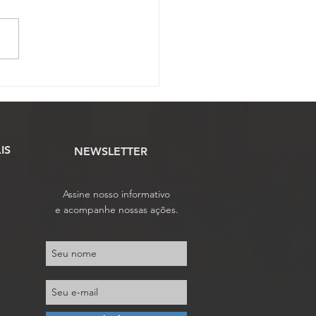
OJAF-GO completa 27
 de uma trajetória
cada à defesa dos
iais de Justiça em Goiás
IS
NEWSLETTER
Assine nosso informativo
e acompanhe nossas ações.