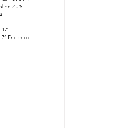
al de 2025, 
a
.
 17º 
e 7º Encontro 