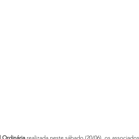
oria sem título
Dossiê
Opinião
Reforma Administrativa
 Ordinária
 realizada neste sábado (20/06), os associad