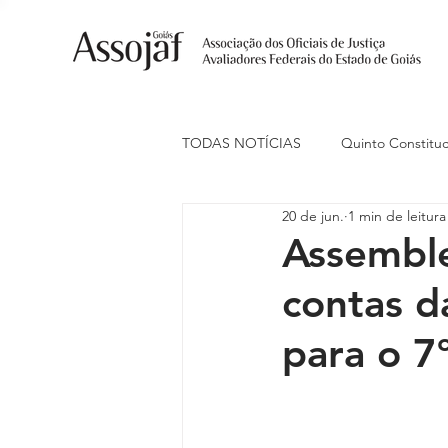
TODAS NOTÍCIAS
Quinto Constituc
20 de jun.
1 min de leitura
Ações Judiciais
Carreira
Assembl
contas d
Eventos
Indenização de Trans
para o 7
Livre Estacionamento
Naciona