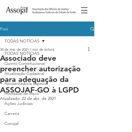
Post
TODAS NOTÍCIAS
30 de mar. de 2021
1 min de leitura
TODAS NOTÍCIAS
Associado deve
Quinto Constitucional
preencher autorização
Atualização Cadastral
para adequação da
Aposentadoria Especial
ASSOJAF-GO à LGPD
Atividade de Risco
Atualizado:
22 de abr. de 2021
Ações Judiciais
Carreira
Conojaf