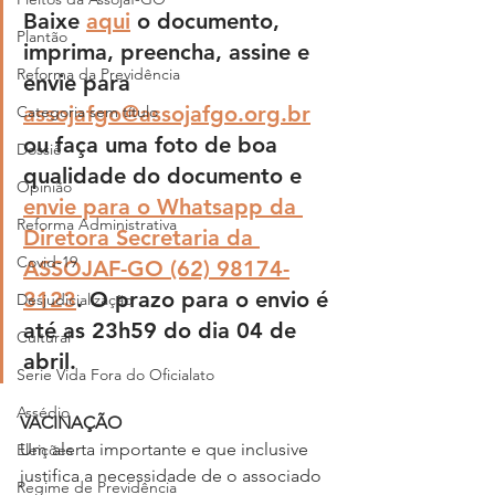
Baixe 
aqui
 o documento, 
Plantão
imprima, preencha, assine e 
Reforma da Previdência
envie para 
assojafgo@assojafgo.org.br
Categoria sem título
ou faça uma foto de boa 
Dossiê
qualidade do documento e 
Opinião
envie para o Whatsapp da 
Reforma Administrativa
Diretora Secretaria da 
Covid-19
ASSOJAF-GO (62) 98174-
3123
. O prazo para o envio é 
Desjudicialização
até as 23h59 do dia 04 de 
Cultural
abril.
Serie Vida Fora do Oficialato
Assédio
VACINAÇÃO
Um alerta importante e que inclusive 
Eleições
justifica a necessidade de o associado 
Regime de Previdência