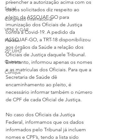
preencher a autorização acima com os 
Social
dados solicitados diz respeito ao 
pleito da ASSOJAF-GO para 
Congresso Internacional
imunização dos Oficiais de Justiça 
VPNI X GAE
contra a Covid-19. A pedido da 
ASSOJAF-GO, a TRT-18 disponibilizou 
Plantão
aos órgãos da Saúde a relação dos 
25º UIHJ
Oficiais de Justiça daquele Tribunal. 
Quintos
Entretanto, informou apenas os nomes 
e as matrículas dos Oficiais. Para que a 
Conojus
Secretaria de Saúde dê 
encaminhamento ao pleito, é 
necessário informar também o número 
de CPF de cada Oficial de Justiça.
No caso dos Oficiais da Justiça 
Federal, informamos que os dados 
informados pelo Tribunal já incluem 
nomes e CPF’s, tendo a lista sido 