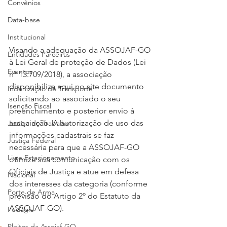
Convênios
Data-base
Institucional
Visando a adequação da ASSOJAF-GO 
Entidades Parceiras
à Lei Geral de proteção de Dados (Lei 
Eventos
nº 13.709/2018), a associação 
disponibiliza aqui no site documento 
Indenização de Transporte
solicitando ao associado o seu 
Isenção Fiscal
preenchimento e posterior envio à 
associação. A autorização de uso das 
Justiça do Trabalho
informações cadastrais se faz 
Justiça Federal
necessária para que a ASSOJAF-GO 
Livre Estacionamento
otimize sua comunicação com os 
Oficiais de Justiça e atue em defesa 
Nacional
dos interesses da categoria (conforme 
Porte de Arma
previsão do Artigo 2º do Estatuto da 
ASSOJAF-GO).
Pedágio
Pleitos da Assojaf-GO