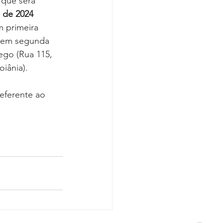
 que será 
Covid-19
 de 2024 
m primeira 
, em segunda 
ego (Rua 115, 
iânia). 
eferente ao 