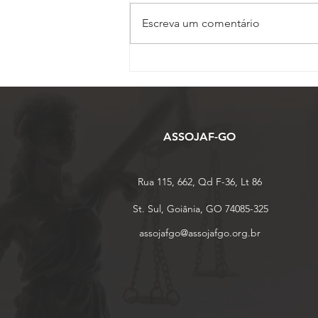
Escreva um comentário
ASSOJAF-GO completa 27
anos de uma trajetória
dedicada à defesa dos
Oficiais de Justiça em Goiás
ASSOJAF-GO
Rua 115, 662, Qd F-36, Lt 86
St. Sul, Goiânia, GO 74085-325
assojafgo@assojafgo.org.br