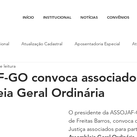
INÍCIO
INSTITUCIONAL
NOTÍCIAS
CONVÊNIOS
ional
Atualização Cadastral
Aposentadoria Especial
At
e leitura
Conojaf
Convênios
Data-base
Institucional
Entid
-GO convoca associado
ia Geral Ordinária
porte
Isenção Fiscal
Justiça do Trabalho
Justiça Federa
O presidente da ASSOJAF-G
l
Porte de Arma
Pedágio
Pleitos da Assojaf-GO
P
de Freitas Barros, convoca o
Justiça associados para par