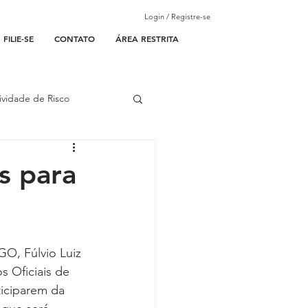
Login / Registre-se
FILIE-SE
CONTATO
ÁREA RESTRITA
ividade de Risco
ades Parceiras
s para
l
O, Fúlvio Luiz 
lantão
s Oficiais de 
ticiparem da 