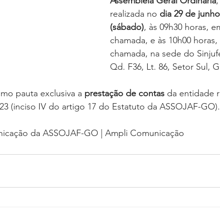
Assembleia Geral Ordinária
,
oria sem título
Dossiê
Opinião
Reforma Administrativa
realizada no 
dia 29 de junho
(sábado)
, às 09h30 horas, e
chamada, e às 10h00 horas
chamada, na sede do Sinjuf
Qd. F36, Lt. 86, Setor Sul, Go
mo pauta exclusiva a 
prestação de contas 
da entidade r
 2023 (inciso IV do artigo 17 do Estatuto da ASSOJAF-GO).
nicação da ASSOJAF-GO | Ampli Comunicação