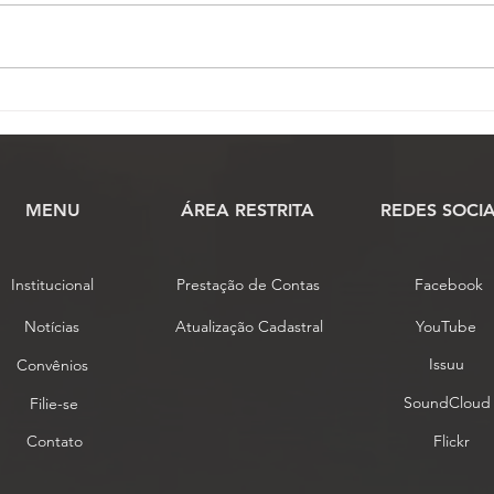
Assembleia da ASSOJAF-
ASS
GO aprova contas da
Asse
entidade e elege delegados
nest
para o 7º Conojaf
MENU
​ÁREA RESTRITA
REDES SOCIA
Institucional
Prestação de Contas
Facebook
Notícias
Atualização Cadastral
YouTube
Issuu
Convênios
SoundCloud
Filie-se
Contato
Flickr