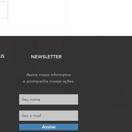
OJAF-GO convoca para
mbleia Geral Ordinária
e sábado, 20 de junho
IS
NEWSLETTER
Assine nosso informativo
e acompanhe nossas ações.
Assine