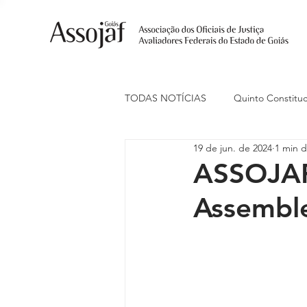
TODAS NOTÍCIAS
Quinto Constituc
19 de jun. de 2024
1 min d
Ações Judiciais
Carreira
ASSOJAF
Assemble
Eventos
Indenização de Trans
Livre Estacionamento
Naciona