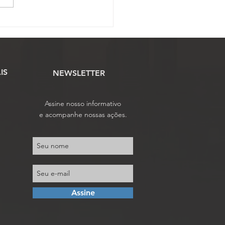
OJAF-GO convoca para
mbleia Geral Ordinária
e sábado, 20 de junho
IS
NEWSLETTER
Assine nosso informativo
e acompanhe nossas ações.
Assine