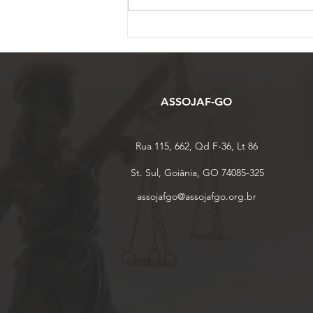
ASSOJAF-GO completa 27
anos de uma trajetória
dedicada à defesa dos
Oficiais de Justiça em Goiás
ASSOJAF-GO
Rua 115, 662, Qd F-36, Lt 86
St. Sul, Goiânia, GO 74085-325
assojafgo@assojafgo.org.br