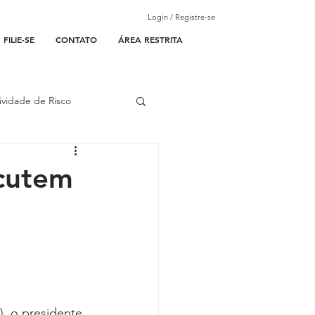
Login / Registre-se
FILIE-SE
CONTATO
ÁREA RESTRITA
ividade de Risco
ades Parceiras
cutem
l
lantão
), o presidente 