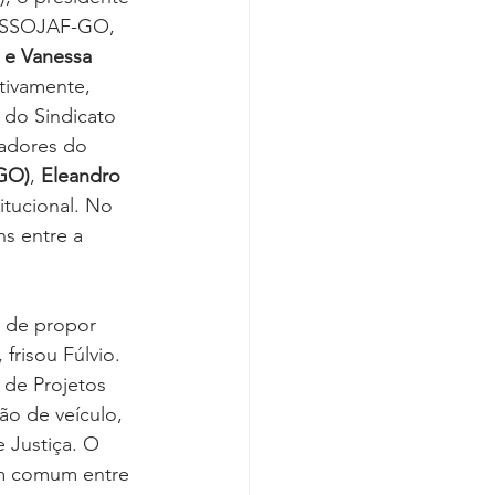
Covid-19
 ASSOJAF-GO, 
s e Vanessa 
tivamente, 
 do Sindicato 
iadores do 
-GO)
, 
Eleandro 
titucional. No 
s entre a 
e de propor 
frisou Fúlvio.
de Projetos 
ão de veículo, 
 Justiça. O 
em comum entre 