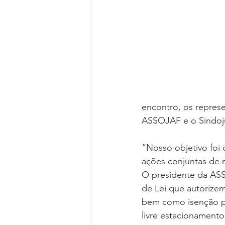
Reforma da Previdência
Categ
Desjudicialização
Cultural
encontro, os repres
ASSOJAF e o Sindo
“Nosso objetivo foi 
ações conjuntas de 
O presidente da AS
de Lei que autorizem
bem como isenção pa
livre estacionamento