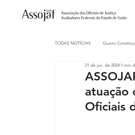
TODAS NOTÍCIAS
Quinto Constituc
21 de jun. de 2024
1 min d
Ações Judiciais
Carreira
ASSOJAF
atuação 
Eventos
Indenização de Trans
Oficiais 
Livre Estacionamento
Naciona