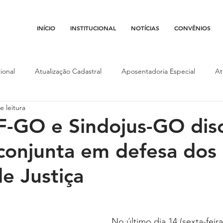
INÍCIO
INSTITUCIONAL
NOTÍCIAS
CONVÊNIOS
ional
Atualização Cadastral
Aposentadoria Especial
At
e leitura
Conojaf
Convênios
Data-base
Institucional
Entid
-GO e Sindojus-GO dis
conjunta em defesa dos
porte
Isenção Fiscal
Justiça do Trabalho
Justiça Federa
de Justiça
l
Porte de Arma
Pedágio
Pleitos da Assojaf-GO
P
No último dia 14 (sexta-feira