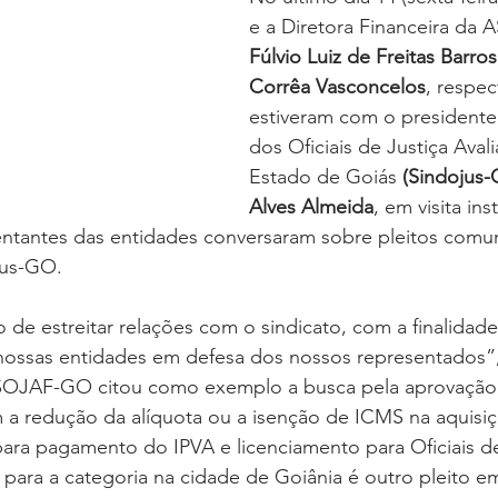
oria sem título
Dossiê
Opinião
Reforma Administrativa
e a Diretora Financeira da
Fúlvio Luiz de Freitas Barro
Corrêa Vasconcelos
, respec
estiveram com o presidente
dos Oficiais de Justiça Aval
Estado de Goiás 
(Sindojus
Alves Almeida
, em visita ins
entantes das entidades conversaram sobre pleitos comun
jus-GO.
o de estreitar relações com o sindicato, com a finalidad
nossas entidades em defesa dos nossos representados”, 
SOJAF-GO citou como exemplo a busca pela aprovação 
 a redução da alíquota ou a isenção de ICMS na aquisiç
ra pagamento do IPVA e licenciamento para Oficiais de
 para a categoria na cidade de Goiânia é outro pleito 