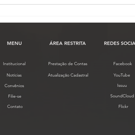
Assembleia da ASSOJAF-
ASS
GO aprova contas da
Asse
entidade e elege delegados
nest
para o 7º Conojaf
MENU
​ÁREA RESTRITA
REDES SOCIA
Institucional
Prestação de Contas
Facebook
Notícias
Atualização Cadastral
YouTube
Issuu
Convênios
SoundCloud
Filie-se
Contato
Flickr