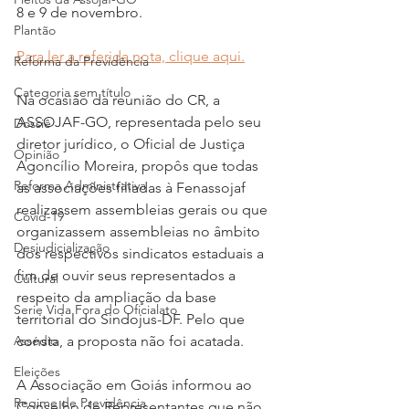
8 e 9 de novembro.
Plantão
Para ler a referida nota, clique aqui.
Reforma da Previdência
Categoria sem título
Na ocasião da reunião do CR, a 
ASSOJAF-GO, representada pelo seu 
Dossiê
diretor jurídico, o Oficial de Justiça 
Opinião
Agoncílio Moreira, propôs que todas 
Reforma Administrativa
as associações filiadas à Fenassojaf 
realizassem assembleias gerais ou que 
Covid-19
organizassem assembleias no âmbito 
Desjudicialização
dos respectivos sindicatos estaduais a 
fim de ouvir seus representados a 
Cultural
respeito da ampliação da base 
Serie Vida Fora do Oficialato
territorial do Sindojus-DF. Pelo que 
consta, a proposta não foi acatada.
Assédio
Eleições
A Associação em Goiás informou ao 
Regime de Previdência
Conselho de Representantes que não 