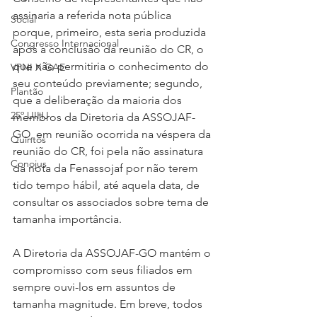
assinaria a referida nota pública 
Social
porque, primeiro, esta seria produzida 
Congresso Internacional
após a conclusão da reunião do CR, o 
que não permitiria o conhecimento do 
VPNI X GAE
seu conteúdo previamente; segundo, 
Plantão
que a deliberação da maioria dos 
25º UIHJ
membros da Diretoria da ASSOJAF-
GO, em reunião ocorrida na véspera da 
Quintos
reunião do CR, foi pela não assinatura 
Conojus
da nota da Fenassojaf por não terem 
tido tempo hábil, até aquela data, de 
consultar os associados sobre tema de 
tamanha importância.
A Diretoria da ASSOJAF-GO mantém o 
compromisso com seus filiados em 
sempre ouvi-los em assuntos de 
tamanha magnitude. Em breve, todos 