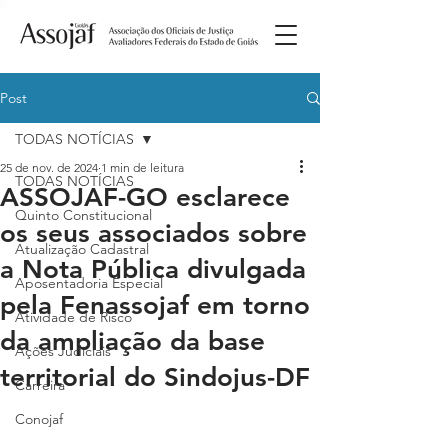
Post
TODAS NOTÍCIAS
25 de nov. de 2024
1 min de leitura
TODAS NOTÍCIAS
ASSOJAF-GO esclarece
Quinto Constitucional
os seus associados sobre
Atualização Cadastral
a Nota Pública divulgada
Aposentadoria Especial
pela Fenassojaf em torno
Atividade de Risco
da ampliação da base
Ações Judiciais
territorial do Sindojus-DF
Carreira
Conojaf