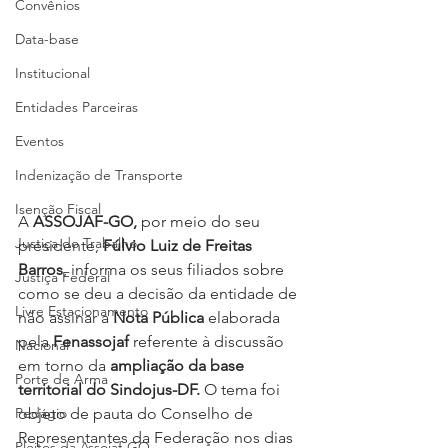
Convênios
Data-base
Institucional
Entidades Parceiras
Eventos
Indenização de Transporte
Isenção Fiscal
A 
ASSOJAF-GO,
 por meio do seu 
Justiça do Trabalho
presidente, 
Fúlvio Luiz de Freitas 
Barros
, informa os seus filiados sobre 
Justiça Federal
como se deu a decisão da entidade de 
Livre Estacionamento
não assinar a 
Nota Pública
 elaborada 
pela 
Fenassojaf
 referente à discussão 
Nacional
em torno da 
ampliação da base 
Porte de Arma
territorial do Sindojus-DF.
 O tema foi 
objeto de pauta do Conselho de 
Pedágio
Representantes da Federação nos dias 
Pleitos da Assojaf-GO