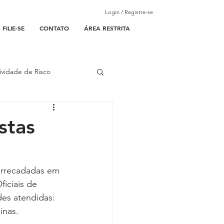
Login / Registre-se
FILIE-SE
CONTATO
ÁREA RESTRITA
ividade de Risco
ades Parceiras
stas
l
arrecadadas em 
iciais de 
lantão
es atendidas: 
inas.