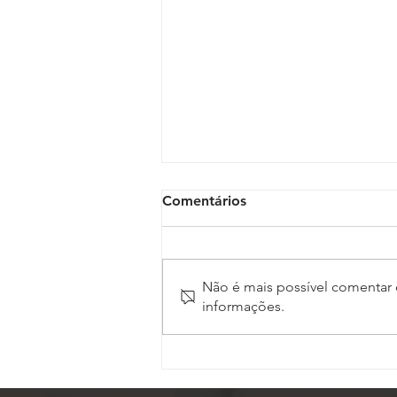
Comentários
Não é mais possível comentar e
informações.
ASSOJAF-GO completa 27
anos de uma trajetória
dedicada à defesa dos