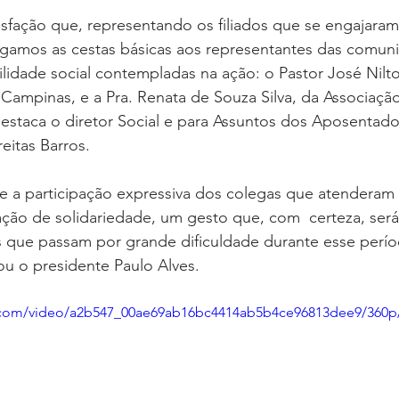
oria sem título
Dossiê
Opinião
Reforma Administrativa
sfação que, representando os filiados que se engajaram
amos as cestas básicas aos representantes das comun
ilidade social contempladas na ação: o Pastor José Nilto
 Campinas, e a Pra. Renata de Souza Silva, da Associaçã
destaca o diretor Social e para Assuntos dos Aposenta
eitas Barros.
ce a participação expressiva dos colegas que atenderam
ção de solidariedade, um gesto que, com  certeza, será
as que passam por grande dificuldade durante esse perí
ou o presidente Paulo Alves. 
ic.com/video/a2b547_00ae69ab16bc4414ab5b4ce96813dee9/360p