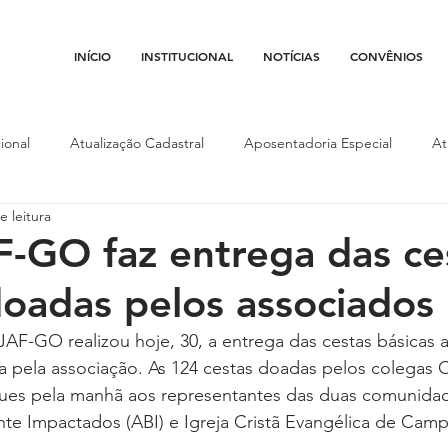
INÍCIO
INSTITUCIONAL
NOTÍCIAS
CONVÊNIOS
ional
Atualização Cadastral
Aposentadoria Especial
At
e leitura
Conojaf
Convênios
Data-base
Institucional
Entid
GO faz entrega das ce
doadas pelos associados
porte
Isenção Fiscal
Justiça do Trabalho
Justiça Federa
AF-GO realizou hoje, 30, a entrega das cestas básicas 
pela associação. As 124 cestas doadas pelos colegas Of
l
Porte de Arma
Pedágio
Pleitos da Assojaf-GO
P
gues pela manhã aos representantes das duas comunidad
te Impactados (ABI) e Igreja Cristã Evangélica de Camp