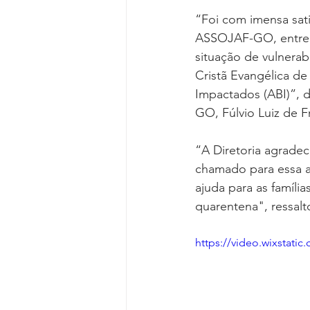
Reforma da Previdência
Categ
“Foi com imensa sati
ASSOJAF-GO, entreg
situação de vulnerab
Desjudicialização
Cultural
Cristã Evangélica de
Impactados (ABI)”, 
GO, Fúlvio Luiz de Fr
“A Diretoria agrade
chamado para essa a
ajuda para as famíli
quarentena", ressalt
https://video.wixstat