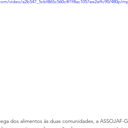
ic.com/video/a2b547_5cbf865c560c4f1f8ac1057ee2effc90/480p/m
trega dos alimentos às duas comunidades, a ASSOJAF-