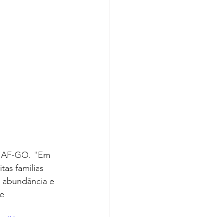
SOJAF-GO. "Em 
as famílias 
 abundância e 
e 