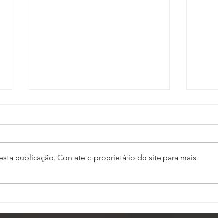
sta publicação. Contate o proprietário do site para mais
Assembleia da ASSOJAF-
ASS
GO aprova contas da
Asse
entidade e elege delegados
nest