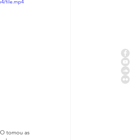
p4/file.mp4
GO tomou as 