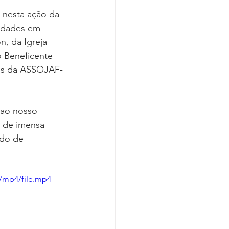
Covid-19
 nesta ação da 
idades em 
n, da Igreja 
o Beneficente 
dos da ASSOJAF-
 ao nosso 
 de imensa 
odo de 
/mp4/file.mp4