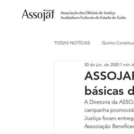
TODAS NOTÍCIAS
Quinto Constituc
30 de jun. de 2020
1 min d
Ações Judiciais
Carreira
ASSOJAF-
básicas 
Eventos
Indenização de Trans
A Diretoria da ASSOJ
campanha promovida 
Livre Estacionamento
Naciona
Justiça foram entre
Associação Beneficen