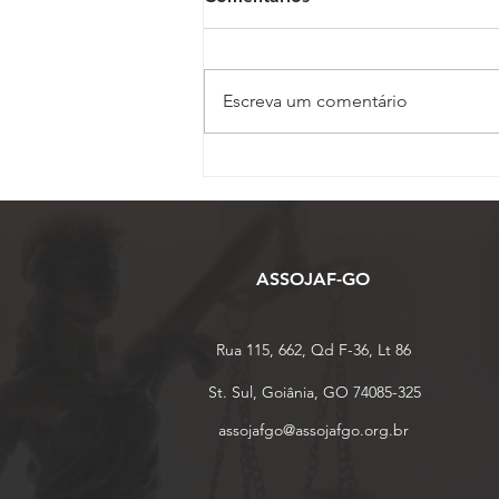
Escreva um comentário
Inscrições para o 17º
Conojaf e 7º Enojap são
prorrogadas até 13 de
agosto
ASSOJAF-GO
Rua 115, 662, Qd F-36, Lt 86
St. Sul, Goiânia, GO 74085-325
assojafgo@assojafgo.org.br