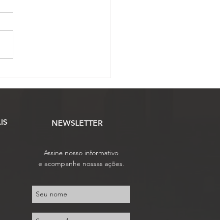
ssão Científica abre
o para envio de artigos
tíficos ao 17º Conojaf
IS
NEWSLETTER
Assine nosso informativo
e acompanhe nossas ações.