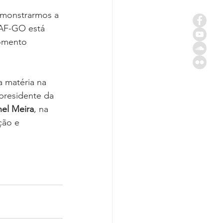
emonstrarmos a 
JAF-GO está 
momento 
a matéria na 
presidente da 
el Meira
, na 
ção e 