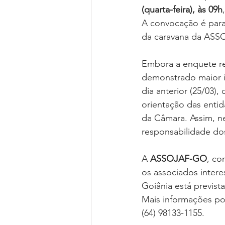
(quarta-feira), às 09h
A convocação é para q
da caravana da ASS
Embora a enquete r
demonstrado maior i
dia anterior (25/03),
orientação das entid
da Câmara. Assim, ne
responsabilidade dos
A 
ASSOJAF-GO
, co
os associados intere
Goiânia está prevista
Mais informações po
(64) 98133-1155.