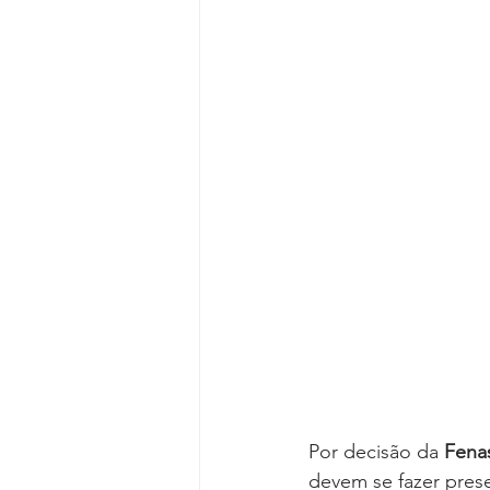
Reforma da Previdência
Categ
Desjudicialização
Cultural
Por decisão da 
Fenas
devem se fazer pres