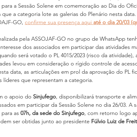
, para a Sessão Solene em comemoração ao Dia do Oficia
ue a categoria lote as galerias do Plenário nesta data. 
OAJF-GO, 
confirme sua presença aqui 
até o dia 20/03 (qu
ealizada pela ASSOJAF-GO no grupo de WhatsApp tenh
nteresse dos associados em participar das atividades m
 quando será votado o PL 4015/2023 (risco da atividade), 
ades levou em consideração o rígido controle de acesso
sta data, as articulações em prol da aprovação do PL fi
 líderes que representam a categoria.
m o apoio do 
Sinjufego
, disponibilizará transporte e ali
ssados em participar da Sessão Solene no dia 26/03. A s
 para as 
07h, da sede do Sinjufego
, com retorno logo a
dem ser obtidas junto ao presidente
 Fúlvio Luiz de Frei