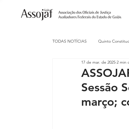
TODAS NOTÍCIAS
Quinto Constituc
17 de mar. de 2025
2 min d
Ações Judiciais
Carreira
ASSOJAF
Sessão S
Eventos
Indenização de Trans
março; c
Livre Estacionamento
Naciona