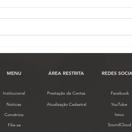
Conselho de Representantes
Comi
conclui análise das
praz
propostas de alteração do
cien
estatuto da Fenassojaf
MENU
​ÁREA RESTRITA
REDES SOCIA
Institucional
Prestação de Contas
Facebook
Notícias
Atualização Cadastral
YouTube
Issuu
Convênios
SoundCloud
Filie-se