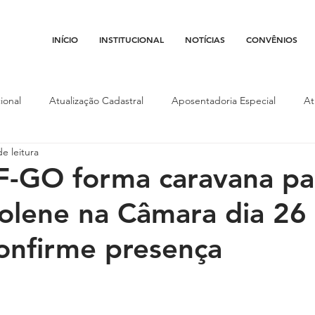
INÍCIO
INSTITUCIONAL
NOTÍCIAS
CONVÊNIOS
ional
Atualização Cadastral
Aposentadoria Especial
At
e leitura
Conojaf
Convênios
Data-base
Institucional
Entid
-GO forma caravana pa
olene na Câmara dia 26
porte
Isenção Fiscal
Justiça do Trabalho
Justiça Federa
onfirme presença
l
Porte de Arma
Pedágio
Pleitos da Assojaf-GO
P