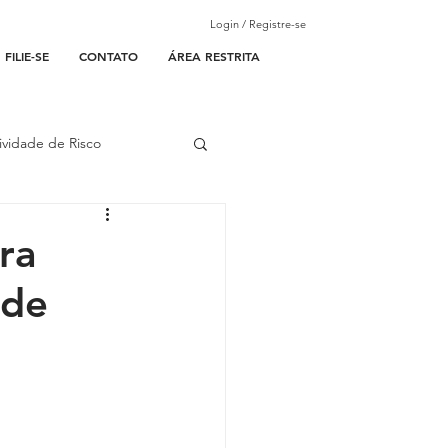
Login / Registre-se
FILIE-SE
CONTATO
ÁREA RESTRITA
ividade de Risco
ades Parceiras
ra
 de
l
lantão