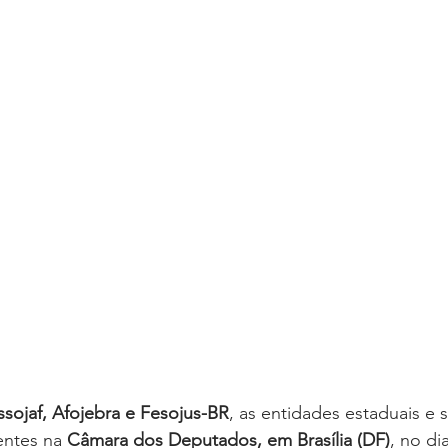
oria sem título
Dossiê
Opinião
Reforma Administrativa
sojaf, Afojebra e Fesojus-BR
, as entidades estaduais e 
entes na 
Câmara dos Deputados, em Brasília (DF)
, no dia