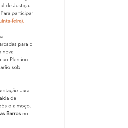
l de Justiça. 
Para participar 
inta-feira).
a 
arcadas para o 
a nova 
 ao Plenário 
carão sob 
mentação para 
aída de 
pós o almoço. 
tas Barros 
no 