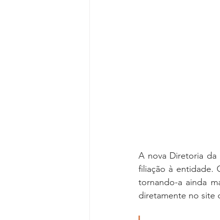
Reforma da Previdência
Categ
Desjudicialização
Cultural
A nova Diretoria d
filiação à entidade.
tornando-a ainda ma
diretamente no site 