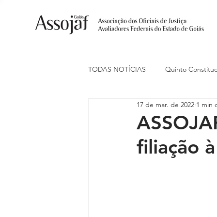
TODAS NOTÍCIAS
Quinto Constituc
17 de mar. de 2022
1 min d
Ações Judiciais
Carreira
ASSOJAF
filiação 
Eventos
Indenização de Trans
Livre Estacionamento
Naciona