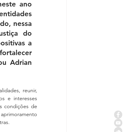
este ano 
idades 
do, nessa 
stiça do 
sitivas a 
ortalecer 
ou Adrian 
dades, reunir, 
s e interesses 
as condições de 
e aprimoramento 
tras. 