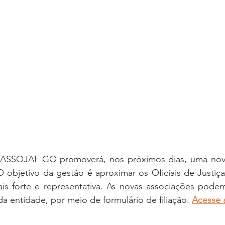
oria sem título
Dossiê
Opinião
Reforma Administrativa
a ASSOJAF-GO promoverá, nos próximos dias, uma nov
 O objetivo da gestão é aproximar os Oficiais de Justiça
is forte e representativa. As novas associações podem 
da entidade, por meio de formulário de filiação. 
Acesse 