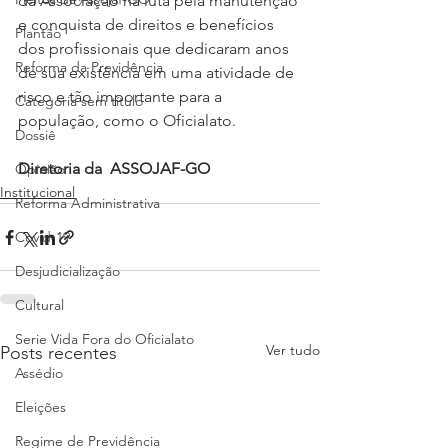
da Associação na luta pela manutenção 
e conquista de direitos e benefícios 
Plantão
dos profissionais que dedicaram anos 
Reforma da Previdência
de sua existência em uma atividade de 
risco e tão importante para a 
Categoria sem título
população, como o Oficialato.
Dossiê
Diretoria da  ASSOJAF-GO
Opinião
Institucional
Reforma Administrativa
Covid-19
Desjudicialização
Cultural
Serie Vida Fora do Oficialato
Ver tudo
Posts recentes
Assédio
Eleições
Regime de Previdência