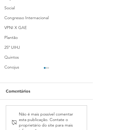
Social
Congresso Internacional
VPNI X GAE
Plantão
25º UIHJ
Quintos
Conojus
Comentários
Assembleia da ASSOJAF-
ASSOJAF-GO c
Não é mais possível comentar
esta publicação. Contate o
GO aprova contas da
para Assemblei
proprietário do site para mais
entidade e elege
Ordinária neste