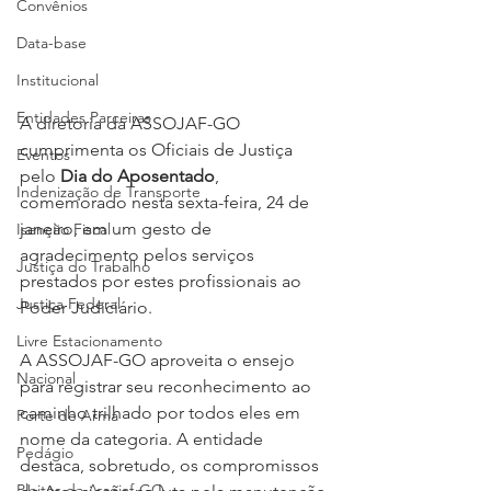
Convênios
Data-base
Institucional
Entidades Parceiras
A diretoria da ASSOJAF-GO 
cumprimenta os Oficiais de Justiça 
Eventos
pelo 
Dia do Aposentado
, 
Indenização de Transporte
comemorado nesta sexta-feira, 24 de 
janeiro, em um gesto de 
Isenção Fiscal
agradecimento pelos serviços 
Justiça do Trabalho
prestados por estes profissionais ao 
Justiça Federal
Poder Judiciário.
Livre Estacionamento
A ASSOJAF-GO aproveita o ensejo 
Nacional
para registrar seu reconhecimento ao 
caminho trilhado por todos eles em 
Porte de Arma
nome da categoria. A entidade 
Pedágio
destaca, sobretudo, os compromissos 
Pleitos da Assojaf-GO