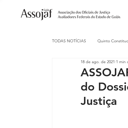
TODAS NOTÍCIAS
Quinto Constituc
18 de ago. de 2021
1 min 
Ações Judiciais
Carreira
ASSOJAF-
do Dossi
Eventos
Indenização de Trans
Justiça
Livre Estacionamento
Naciona