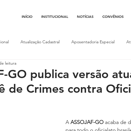
INÍCIO
INSTITUCIONAL
NOTÍCIAS
CONVÊNIOS
ional
Atualização Cadastral
Aposentadoria Especial
At
de leitura
Conojaf
Convênios
Data-base
Institucional
Entid
GO publica versão atua
ê de Crimes contra Ofici
porte
Isenção Fiscal
Justiça do Trabalho
Justiça Federa
l
Porte de Arma
Pedágio
Pleitos da Assojaf-GO
P
A 
ASSOJAF-GO
 acaba de di
para todo o oficialato brasil