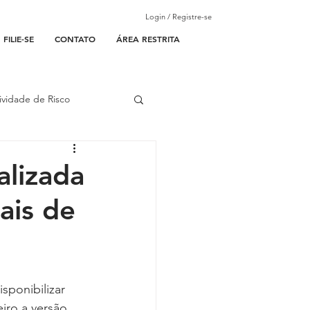
Login / Registre-se
FILIE-SE
CONTATO
ÁREA RESTRITA
ividade de Risco
ades Parceiras
lizada
ais de
l
lantão
sponibilizar 
eiro a versão 