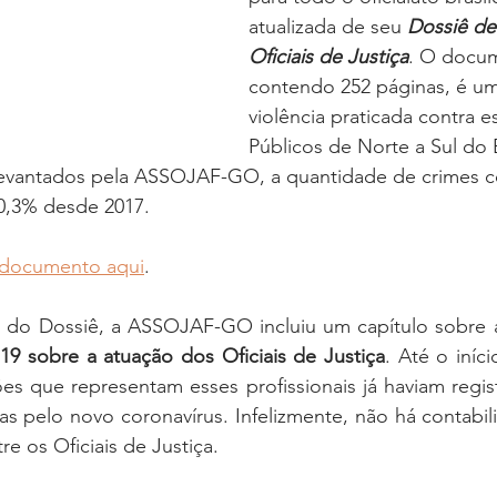
oria sem título
Dossiê
Opinião
Reforma Administrativa
atualizada de seu 
Dossiê de
Oficiais de Justiça
. O docum
contendo 252 páginas, é um
violência praticada contra e
Públicos de Norte a Sul do B
vantados pela ASSOJAF-GO, a quantidade de crimes con
30,3% desde 2017.
 documento aqui
.
a do Dossiê, a ASSOJAF-GO incluiu um capítulo sobre 
9 sobre a atuação dos Oficiais de Justiça
. Até o iníc
es que representam esses profissionais já haviam regis
 pelo novo coronavírus. Infelizmente, não há contabiliz
e os Oficiais de Justiça.