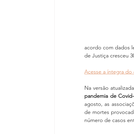
Reforma da Previdência
Categ
Desjudicialização
Cultural
acordo com dados le
de Justiça cresceu 
Acesse a íntegra do
Na versão atualizad
pandemia de Covid-1
agosto, as associaçõ
de mortes provocadas
número de casos entr