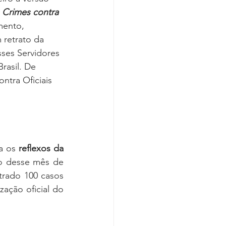
Covid-19
 Crimes contra 
ento, 
 retrato da 
sses Servidores 
rasil. De 
tra Oficiais 
a os 
reflexos da 
io desse mês de 
trado 100 casos 
ação oficial do 