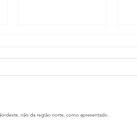
Homem arremessa blocos
Fena
de concreto em Oficial de
de J
Justiça durante
naci
cumprimento de mandado
Veto
no interior de SP
rdeste, não da região norte, como apresentado.