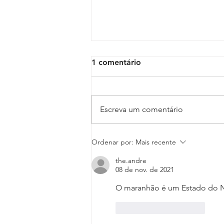
1 comentário
Escreva um comentário
Polícia Judicial reforça
Ordenar por:
Mais recente
apoio a oficiais de Justiça
the.andre
em diligências de maior
08 de nov. de 2021
risco no Judiciário
Trabalhista
O maranhão é um Estado do No
Curtir
Responder