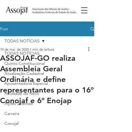
Post
TODAS NOTÍCIAS
19 de mai. de 2025
1 min de leitura
TODAS NOTÍCIAS
ASSOJAF-GO realiza
Quinto Constitucional
Assembleia Geral
Atualização Cadastral
Ordinária e define
Aposentadoria Especial
representantes para o 16º
Atividade de Risco
Conojaf e 6º Enojap
Ações Judiciais
Carreira
Conojaf