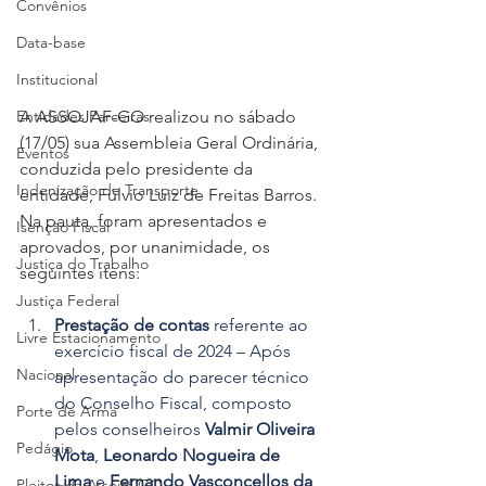
Convênios
Data-base
Institucional
A ASSOJAF-GO realizou no sábado 
Entidades Parceiras
(17/05) sua Assembleia Geral Ordinária, 
Eventos
conduzida pelo presidente da 
Indenização de Transporte
entidade, Fúlvio Luiz de Freitas Barros. 
Na pauta, foram apresentados e 
Isenção Fiscal
aprovados, por unanimidade, os 
Justiça do Trabalho
seguintes itens:
Justiça Federal
Prestação de contas
 referente ao 
Livre Estacionamento
exercício fiscal de 2024 – Após 
Nacional
apresentação do parecer técnico 
do Conselho Fiscal, composto 
Porte de Arma
pelos conselheiros 
Valmir Oliveira 
Pedágio
Mota
, 
Leonardo Nogueira de 
Lima
 e 
Fernando Vasconcellos da 
Pleitos da Assojaf-GO