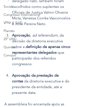
delegado nato.Também foram 
escolhidos como suplentes os 
Social
Oficiais de Justiça Valmir Oliveira 
Congresso Internacional
Mota, Vanessa Corrêa Vasconcelos 
VPNI X GAE
e José Pereira Neto.
Plantão
Aprovação
, 
ad referendum,
 da 
25º UIHJ
decisão da diretoria executiva 
sobre a 
definição de apenas cinco 
Quintos
representantes delegados
 que 
Conojus
participarão dos referidos 
congressos.
Aprovação da prestação de 
contas
 da diretoria executiva e do 
presidente da entidade, até a 
presente data.
A assembleia foi encerrada após as 