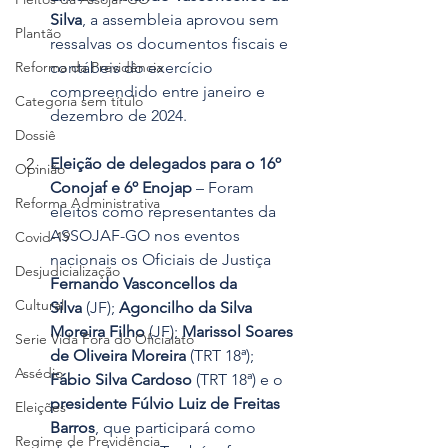
Silva
, a assembleia aprovou sem 
Plantão
ressalvas os documentos fiscais e 
contábeis do exercício 
Reforma da Previdência
compreendido entre janeiro e 
Categoria sem título
dezembro de 2024.
Dossiê
Eleição de delegados para o 16º 
Opinião
Conojaf e 6º Enojap
 – Foram 
Reforma Administrativa
eleitos como representantes da 
ASSOJAF-GO nos eventos 
Covid-19
nacionais os Oficiais de Justiça 
Desjudicialização
Fernando Vasconcellos da 
Cultural
Silva
 (JF); 
Agoncilho da Silva 
Moreira Filho
 (JF); 
Marissol Soares 
Serie Vida Fora do Oficialato
de Oliveira Moreira
 (TRT 18ª); 
Assédio
Fábio Silva Cardoso
 (TRT 18ª) e o 
presidente Fúlvio Luiz de Freitas 
Eleições
Barros
, que participará como 
Regime de Previdência