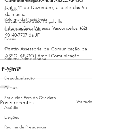
Confraternização Anual ASSOJAF-GO
Data: 1º de Dezembro, a partir das 9h 
Plantão
da manhã
Reforma da Previdência
Local: Clube Sesc Faiçalville
Informações: Vanessa Vasconcelos (62) 
Categoria sem título
98140-7707 da JF
Dossiê
Fonte: Assessoria de Comunicação da 
Opinião
ASSOJAF-GO | Ampli Comunicação
Reforma Administrativa
Covid-19
Desjudicialização
Cultural
Serie Vida Fora do Oficialato
Ver tudo
Posts recentes
Assédio
Eleições
Regime de Previdência