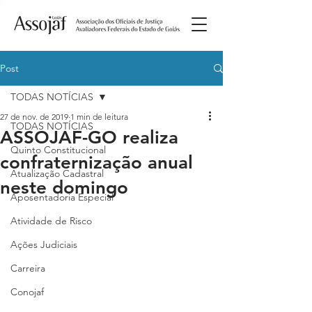
Post
TODAS NOTÍCIAS
27 de nov. de 2019
1 min de leitura
TODAS NOTÍCIAS
ASSOJAF-GO realiza
Quinto Constitucional
confraternização anual
Atualização Cadastral
neste domingo
Aposentadoria Especial
Atividade de Risco
Ações Judiciais
Carreira
Conojaf