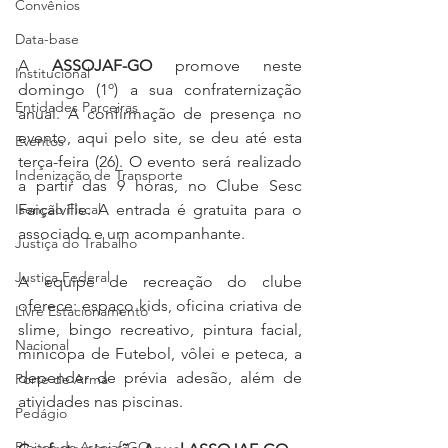
Convênios
Data-base
A 
ASSOJAF-GO 
promove neste 
Institucional
domingo (1º) a sua confraternização 
Entidades Parceiras
anual. A confirmação de presença no 
evento, aqui pelo site, se deu até esta 
Eventos
terça-feira (26). O evento será realizado 
Indenização de Transporte
a partir das 9 horas, no Clube Sesc 
Faiçalville. A entrada é gratuita para o 
Isenção Fiscal
associado e um acompanhante.
Justiça do Trabalho
Justiça Federal
A equipe de recreação do clube 
oferece: espaço kids, oficina criativa de 
Livre Estacionamento
slime, bingo recreativo, pintura facial, 
Nacional
minicopa de Futebol, vôlei e peteca, a 
depender de prévia adesão, além de 
Porte de Arma
atividades nas piscinas.
Pedágio
Pleitos da Assojaf-GO