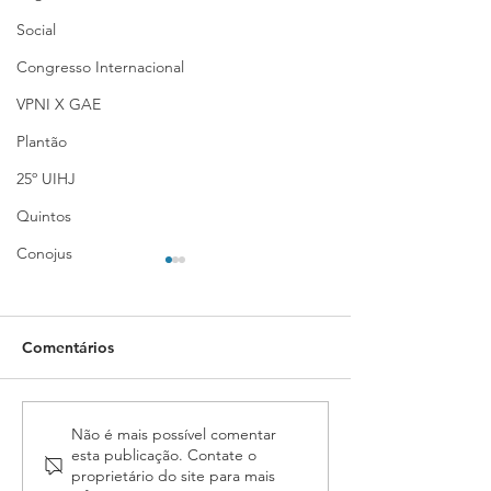
Social
Congresso Internacional
VPNI X GAE
Plantão
25º UIHJ
Quintos
Conojus
Comentários
Inscrições para o 17º
PL que amplia i
Não é mais possível comentar
esta publicação. Contate o
Conojaf e 7º Enojap são
IPI para veículo
proprietário do site para mais
prorrogadas até 13 de
Oficiais de Just