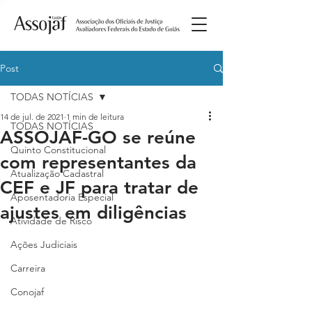
Post
TODAS NOTÍCIAS
14 de jul. de 2021
1 min de leitura
TODAS NOTÍCIAS
ASSOJAF-GO se reúne
Quinto Constitucional
com representantes da
Atualização Cadastral
CEF e JF para tratar de
Aposentadoria Especial
ajustes em diligências
Atividade de Risco
Ações Judiciais
Carreira
Conojaf