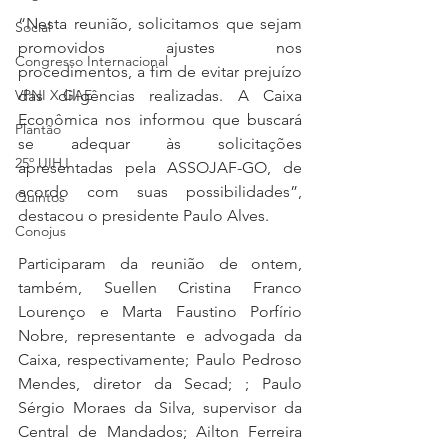
“Nesta reunião, solicitamos que sejam 
Social
promovidos ajustes nos 
Congresso Internacional
procedimentos, a fim de evitar prejuízo 
das diligências realizadas. A Caixa 
VPNI X GAE
Econômica nos informou que buscará 
Plantão
se adequar às solicitações 
25º UIHJ
apresentadas pela ASSOJAF-GO, de 
acordo com suas possibilidades”, 
Quintos
destacou o presidente Paulo Alves.
Conojus
Participaram da reunião de ontem, 
também, Suellen Cristina Franco 
Lourenço e Marta Faustino Porfírio 
Nobre, representante e advogada da 
Caixa, respectivamente; Paulo Pedroso 
Mendes, diretor da Secad; ; Paulo 
Sérgio Moraes da Silva, supervisor da 
Central de Mandados; Ailton Ferreira 