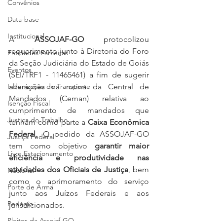
Convênios
Data-base
Institucional
A 
ASSOJAF-GO
 protocolizou 
requerimento junto à Diretoria do Foro 
Entidades Parceiras
da Seção Judiciária do Estado de Goiás 
Eventos
(SEI/TRF1 - 11465461) a fim de sugerir 
alterações na rotina da Central de 
Indenização de Transporte
Mandados (Ceman) relativa ao 
Isenção Fiscal
cumprimento de mandados que 
Justiça do Trabalho
tenham como parte a 
Caixa Econômica 
Federal
. O pedido da ASSOJAF-GO 
Justiça Federal
tem como objetivo 
garantir maior 
Livre Estacionamento
eficiência e produtividade nas 
atividades dos Oficiais de Justiça
, bem 
Nacional
como o aprimoramento do serviço 
Porte de Arma
junto aos Juízos Federais e aos 
Pedágio
jurisdicionados.
Pleitos da Assojaf-GO