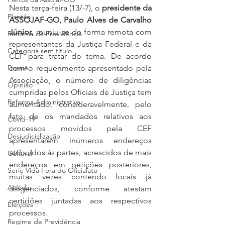
Nesta terça-feira (13/-7), o 
presidente da 
Plantão
ASSOJAF-GO, Paulo Alves de Carvalho 
Júnior
, reuniu-se de forma remota com 
Reforma da Previdência
representantes da Justiça Federal e da 
Categoria sem título
CEF para tratar do tema. De acordo 
com o requerimento apresentado pela 
Dossiê
Associação, o número de diligências 
Opinião
cumpridas pelos Oficiais de Justiça tem 
Reforma Administrativa
aumentado, consideravelmente, pelo 
fato de os mandados relativos aos 
Covid-19
processos movidos pela CEF 
Desjudicialização
apresentarem inúmeros endereços 
atribuídos às partes, acrescidos de mais 
Cultural
endereços em petições posteriores, 
Serie Vida Fora do Oficialato
muitas vezes contendo locais já 
Assédio
diligenciados, conforme atestam 
certidões juntadas aos respectivos 
Eleições
processos.
Regime de Previdência