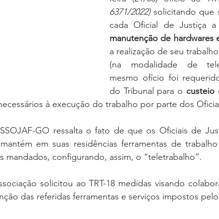
oria sem título
Dossiê
Opinião
Reforma Administrativa
6371/2022)
 solicitando que 
cada Oficial de Justiça a
manutenção de hardwares e
a realização de seu trabalho 
(na modalidade de telet
mesmo ofício foi requerido,
do Tribunal para o 
custeio 
 necessários à execução do trabalho por parte dos Oficiai
OJAF-GO ressalta o fato de que os Oficiais de Justi
 mantém em suas residências ferramentas de trabalho 
 mandados, configurando, assim, o “teletrabalho”.
ssociação solicitou ao TRT-18 medidas visando colabo
ção das referidas ferramentas e serviços impostos pelo 