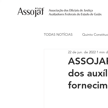
TODAS NOTÍCIAS
Quinto Constituc
22 de jun. de 2022
1 min d
Ações Judiciais
Carreira
ASSOJAF
dos auxíl
Eventos
Indenização de Trans
fornecim
Livre Estacionamento
Naciona