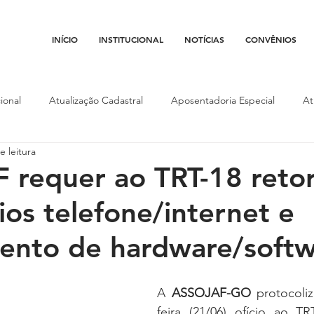
INÍCIO
INSTITUCIONAL
NOTÍCIAS
CONVÊNIOS
ional
Atualização Cadastral
Aposentadoria Especial
At
e leitura
Conojaf
Convênios
Data-base
Institucional
Entid
 requer ao TRT-18 reto
ios telefone/internet e
porte
Isenção Fiscal
Justiça do Trabalho
Justiça Federa
ento de hardware/soft
l
Porte de Arma
Pedágio
Pleitos da Assojaf-GO
P
A 
ASSOJAF-GO
 protocoli
feira (21/06) ofício ao TR