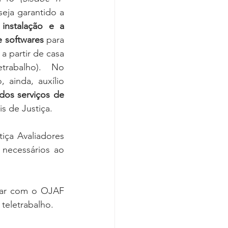
Covid-19
seja garantido a 
 
instalação e a 
 softwares
 para 
a partir de casa 
rabalho). No 
 ainda, auxílio 
dos serviços de 
s de Justiça. 
ça Avaliadores 
necessários ao 
rar com o OJAF 
teletrabalho.