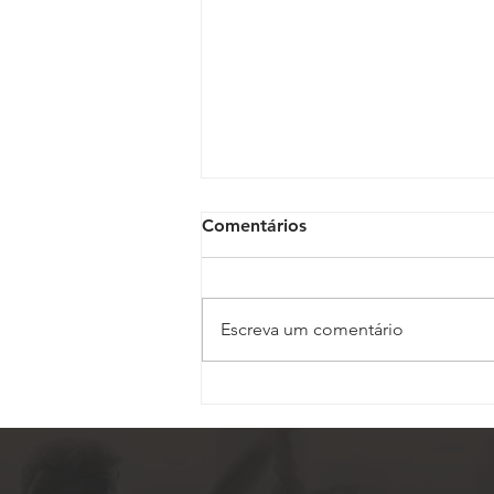
Comentários
Escreva um comentário
ASSOJAF-GO completa 27
anos de uma trajetória
dedicada à defesa dos
Oficiais de Justiça em Goiás