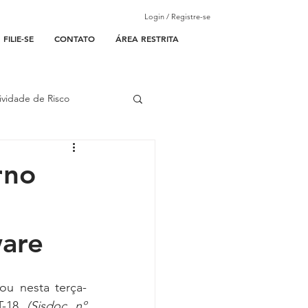
Login / Registre-se
FILIE-SE
CONTATO
ÁREA RESTRITA
ividade de Risco
ades Parceiras
rno
l
ware
lantão
zou nesta terça-
T-18 
(Sisdoc nº 