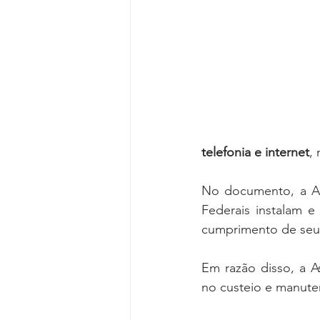
Reforma da Previdência
Categ
Desjudicialização
Cultural
telefonia e internet
,
No documento, a ASS
Federais instalam e
cumprimento de seus
Em razão disso, a A
no custeio e manuten