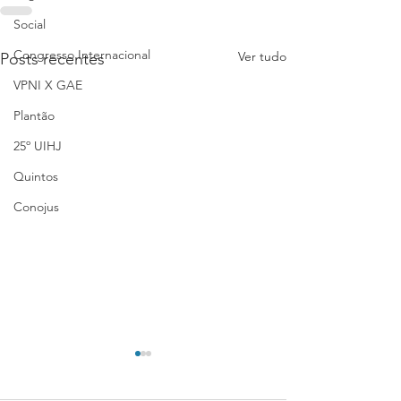
Social
Congresso Internacional
Ver tudo
Posts recentes
VPNI X GAE
Plantão
25º UIHJ
Quintos
Conojus