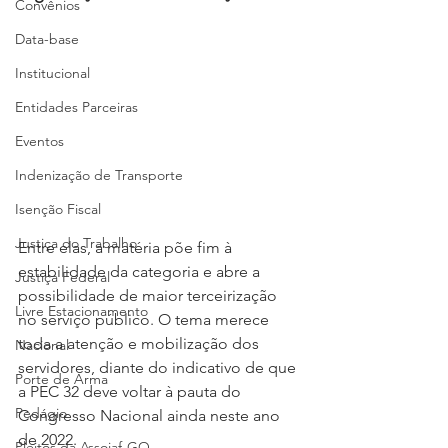
Convênios
Data-base
Institucional
Entidades Parceiras
Eventos
Indenização de Transporte
Isenção Fiscal
Justiça do Trabalho
Entre elas, a matéria põe fim à 
estabilidade da categoria e abre a 
Justiça Federal
possibilidade de maior terceirização 
Livre Estacionamento
no serviço público. O tema merece 
toda a atenção e mobilização dos 
Nacional
servidores, diante do indicativo de que 
Porte de Arma
a PEC 32 deve voltar à pauta do 
Pedágio
Congresso Nacional ainda neste ano 
de 2022.
Pleitos da Assojaf-GO