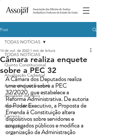
Post
TODAS NOTÍCIAS
14 de out. de 2022
1 min de leitura
TODAS NOTÍCIAS
Câmara realiza enquete
Quinto Constitucional
sobre a PEC 32
Atualização Cadastral
A Câmara dos Deputados realiza 
uma enquete sobre a PEC 
Aposentadoria Especial
32/2020, que estabelece a 
Atividade de Risco
Reforma Administrativa. De autoria 
do Poder Executivo, a Proposta de 
Ações Judiciais
Emenda à Constituição altera 
Carreira
dispositivos sobre servidores e 
empregados públicos e modifica a 
Conojaf
organização da Administração 