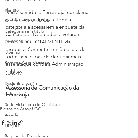
Plantão
Neste sentido, a Fenassojaf conclama 
os Oficiais de Justiça e toda a 
Reforma da Previdência
categoria a acessarem a enquete da 
Categoria sem título
Câmara dos Deputados e votarem 
Dossiê
DISCORDO TOTALMENTE da 
proposta. Somente a união e luta de 
Opinião
todos será capaz de derrubar mais 
Reforma Administrativa
esse ataque contra a Administração 
Pública.
Covid-19
Desjudicialização
Assessoria de Comunicação da 
Fenassojaf
Cultural
Serie Vida Fora do Oficialato
Pleitos da Assojaf-GO
Assédio
Eleições
Regime de Previdência