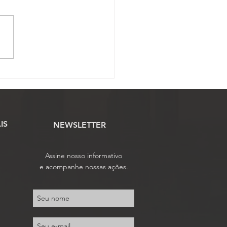
OJAF-GO convoca para
mbleia Geral Ordinária
e sábado, 20 de junho
IS
NEWSLETTER
Assine nosso informativo
e acompanhe nossas ações.