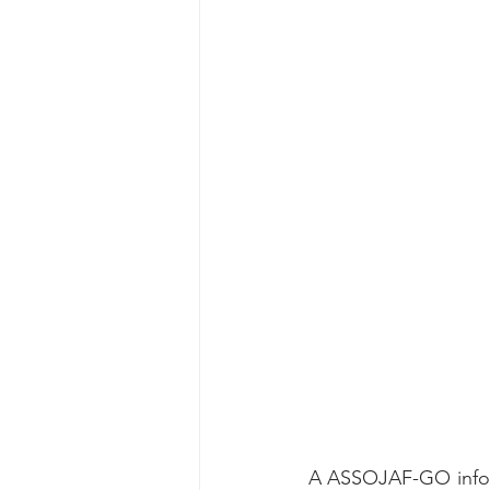
Reforma da Previdência
Categ
Desjudicialização
Cultural
A ASSOJAF-GO infor