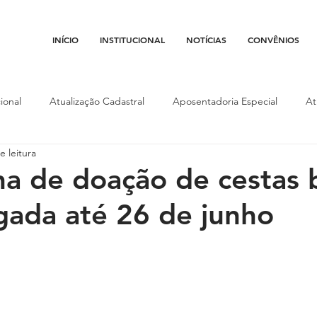
INÍCIO
INSTITUCIONAL
NOTÍCIAS
CONVÊNIOS
ional
Atualização Cadastral
Aposentadoria Especial
At
e leitura
Conojaf
Convênios
Data-base
Institucional
Entid
 de doação de cestas b
gada até 26 de junho
porte
Isenção Fiscal
Justiça do Trabalho
Justiça Federa
l
Porte de Arma
Pedágio
Pleitos da Assojaf-GO
P