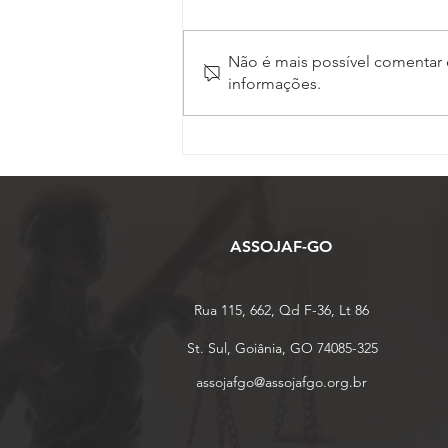
Não é mais possível comentar e
informações.
ASSOJAF-GO completa 27
anos de uma trajetória
dedicada à defesa dos
Oficiais de Justiça em Goiás
ASSOJAF-GO
Rua 115, 662, Qd F-36, Lt 86
St. Sul, Goiânia, GO 74085-325
assojafgo@assojafgo.org.br