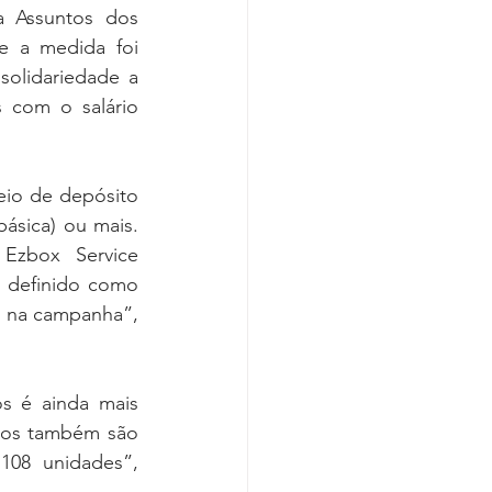
a Assuntos dos 
 a medida foi 
olidariedade a 
com o salário  
eio de depósito 
ica) ou mais.  
zbox Service 
 definido como 
 na campanha”, 
s é ainda mais 
cos também são 
08 unidades”, 