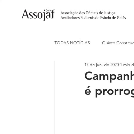
TODAS NOTÍCIAS
Quinto Constituc
17 de jun. de 2020
1 min d
Ações Judiciais
Carreira
Campanha
é prorro
Eventos
Indenização de Trans
Livre Estacionamento
Naciona