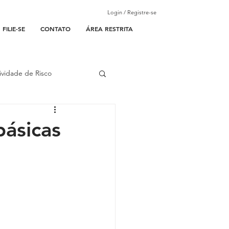
Login / Registre-se
FILIE-SE
CONTATO
ÁREA RESTRITA
ividade de Risco
ades Parceiras
ásicas
l
lantão