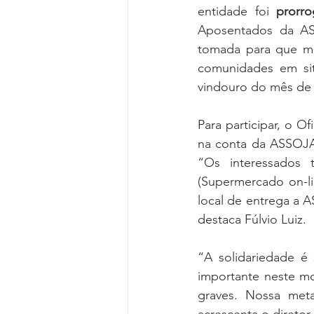
entidade foi 
prorr
Aposentados da ASS
tomada para que mai
comunidades em situ
vindouro do mês de 
Para participar, o O
na conta da ASSOJAF
“Os interessados
(Supermercado on-li
local de entrega a 
destaca Fúlvio Luiz.
“A solidariedade é
importante neste m
graves. Nossa meta
acrescenta o direto