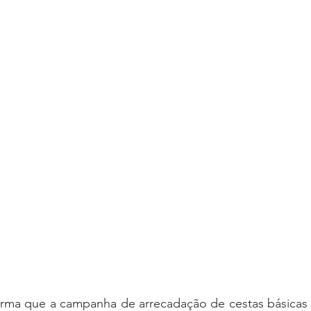
oria sem título
Dossiê
Opinião
Reforma Administrativa
ma que a campanha de arrecadação de cestas básicas 