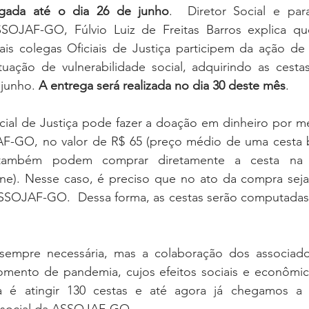
ogada até o dia 26 de junho
.  Diretor Social e par
OJAF-GO, Fúlvio Luiz de Freitas Barros explica que
s colegas Oficiais de Justiça participem da ação de s
ação de vulnerabilidade social, adquirindo as cestas 
junho. 
A entrega será realizada no dia 30 deste mês
. 
ficial de Justiça pode fazer a doação em dinheiro por m
-GO, no valor de R$ 65 (preço médio de uma cesta bás
 também podem comprar diretamente a cesta na E
ne). Nesse caso, é preciso que no ato da compra seja
ASSOJAF-GO.  Dessa forma, as cestas serão computadas
 sempre necessária, mas a colaboração dos associado
omento de pandemia, cujos efeitos sociais e econômi
 é atingir 130 cestas e até agora já chegamos a 1
r social da ASSOJAF-GO.