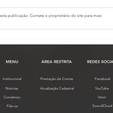
sta publicação. Contate o proprietário do site para mais
Assembleia da ASSOJAF-
ASS
GO aprova contas da
Asse
entidade e elege delegados
nest
para o 7º Conojaf
MENU
​ÁREA RESTRITA
REDES SOCIA
Institucional
Prestação de Contas
Facebook
Notícias
Atualização Cadastral
YouTube
Issuu
Convênios
SoundCloud
Filie-se