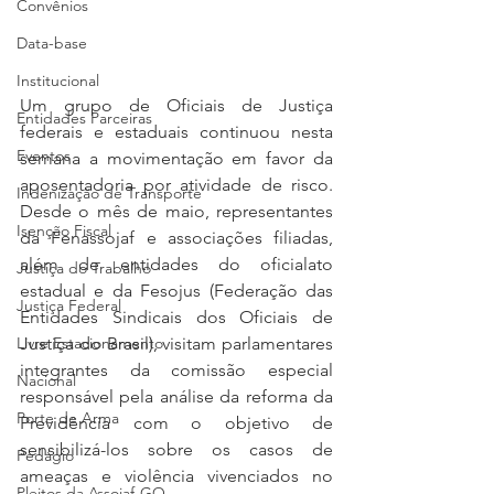
Convênios
Data-base
Institucional
Um grupo de Oficiais de Justiça 
Entidades Parceiras
federais e estaduais continuou nesta 
Eventos
semana a movimentação em favor da 
aposentadoria por atividade de risco. 
Indenização de Transporte
Desde o mês de maio, representantes 
Isenção Fiscal
da Fenassojaf e associações filiadas, 
além de entidades do oficialato 
Justiça do Trabalho
estadual e da Fesojus (Federação das 
Justiça Federal
Entidades Sindicais dos Oficiais de 
Justiça do Brasil), visitam parlamentares 
Livre Estacionamento
integrantes da comissão especial 
Nacional
responsável pela análise da reforma da 
Porte de Arma
Previdência com o objetivo de 
sensibilizá-los sobre os casos de 
Pedágio
ameaças e violência vivenciados no 
Pleitos da Assojaf-GO