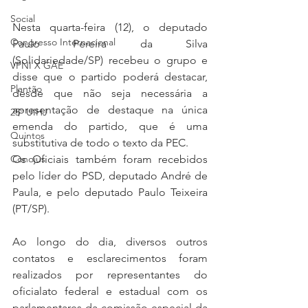
Social
Nesta quarta-feira (12), o deputado 
Congresso Internacional
Paulo Pereira da Silva 
(Solidariedade/SP) recebeu o grupo e 
VPNI X GAE
disse que o partido poderá destacar, 
Plantão
desde que não seja necessária a 
apresentação de destaque na única 
25º UIHJ
emenda do partido, que é uma 
Quintos
substitutiva de todo o texto da PEC.
Os Oficiais também foram recebidos 
Conojus
pelo líder do PSD, deputado André de 
Paula, e pelo deputado Paulo Teixeira 
(PT/SP).
Ao longo do dia, diversos outros 
contatos e esclarecimentos foram 
realizados por representantes do 
oficialato federal e estadual com os 
parlamentares da comissão especial da 