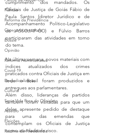
cumprimento dos mandados. Os 
Oficiais de Justiça de Goiás Fábio de 
Plantão
Paula Santos (diretor Jurídico e de 
Reforma da Previdência
Acompanhamento Político-Legislativo 
Categoria sem título
da ASSOJAF-GO) e Fúlvio Barros 
participaram das atividades em torno 
Dossiê
do tema.
Opinião
Na última semana, novos materiais com 
Reforma Administrativa
índices atualizados dos crimes 
Covid-19
praticados contra Oficiais de Justiça em 
todo o Brasil foram produzidos e 
Desjudicialização
entregues aos parlamentares.
Cultural
Além disso, lideranças de partidos 
Serie Vida Fora do Oficialato
também foram visitadas para que um 
deles apresente pedido de destaque 
Assédio
para uma das emendas que 
Eleições
contemplam os Oficiais de Justiça 
como atividade de risco.
Regime de Previdência