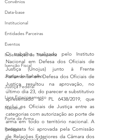
Convênios
Data-base
Institucional
Entidades Parceiras
Eventos
O trabalho realizado pelo Instituto 
Indenização de Transporte
Nacional em Defesa dos Oficiais de 
Isenção Fiscal
Justiça (Unojus) junto à Frente 
Justiça do Trabalho
Parlamentar em Defesa dos Oficiais de 
Justiça resultou na aprovação, no 
Justiça Federal
último dia 23, do parecer e substitutivo 
Livre Estacionamento
apresentado ao PL 6438/2019, que 
inclui os Oficiais de Justiça entre as 
Nacional
categorias com autorização ao porte de 
Porte de Arma
arma em todo o território nacional. A 
proposta foi aprovada pela Comissão 
Pedágio
de Relações Exteriores da Câmara dos 
Pleitos da Assojaf-GO