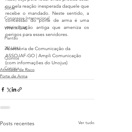
ou pela reação inesperada daquele que 
Social
recebe o mandado. Neste sentido, a 
Congresso Internacional
concessão do porte de arma é uma 
reivindicação antiga que ameniza os 
VPNI X GAE
perigos para esses servidores.
Plantão
25º UIHJ
Assessoria de Comunicação da 
ASSOJAF-GO | Ampli Comunicação 
Quintos
(com informações do Unojus)
Conojus
Atividade de Risco
Porte de Arma
Ver tudo
Posts recentes