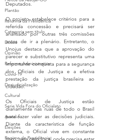
Deputados.
Plantão
O projeto estabelece critérios para a 
Reforma da Previdência
referida concessão e precisará ser 
Categoria sem título
analisado por outras três comissões 
antes de ir a plenário. Entretanto, o 
Dossiê
Unojus destaca que a aprovação do 
Opinião
parecer e substitutivo representa uma 
Reforma Administrativa
importante conquista para a segurança 
dos Oficiais de Justiça e a efetiva 
Covid-19
prestação da justiça brasileira ao 
Desjudicialização
cidadão.
Cultural
Os Oficiais de Justiça estão 
Serie Vida Fora do Oficialato
diariamente nas ruas de todo o Brasil 
para fazer valer as decisões judiciais. 
Assédio
Diante da característica de função 
Eleições
externa, o Oficial vive em constante 
Regime de Previdência
risco, seja pelo local onde precisa estar 