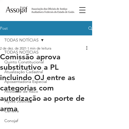
Post
TODAS NOTÍCIAS
2 de dez. de 2021
1 min de leitura
TODAS NOTÍCIAS
Comissão aprova
Quinto Constitucional
substitutivo a PL
Atualização Cadastral
incluindo OJ entre as
Aposentadoria Especial
categorias com
Atividade de Risco
autorização ao porte de
Ações Judiciais
arma
Carreira
Conojaf