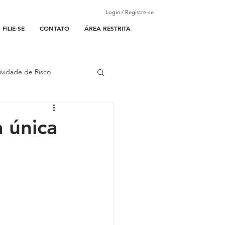
Login / Registre-se
FILIE-SE
CONTATO
ÁREA RESTRITA
ividade de Risco
ades Parceiras
 única
;
l
lantão