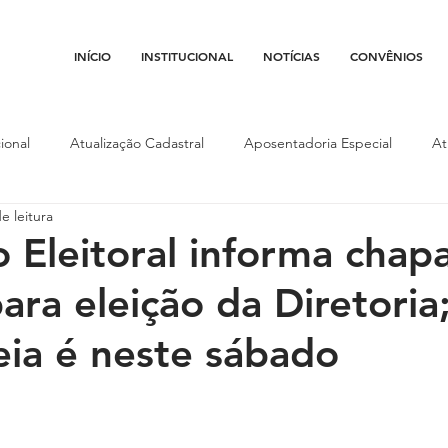
INÍCIO
INSTITUCIONAL
NOTÍCIAS
CONVÊNIOS
ional
Atualização Cadastral
Aposentadoria Especial
At
e leitura
Conojaf
Convênios
Data-base
Institucional
Entid
 Eleitoral informa chapa
para eleição da Diretoria
porte
Isenção Fiscal
Justiça do Trabalho
Justiça Federa
ia é neste sábado
l
Porte de Arma
Pedágio
Pleitos da Assojaf-GO
P