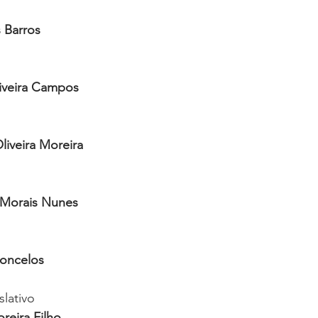
s Barros
iveira Campos
liveira Moreira
 Morais Nunes
concelos
slativo
reira Filho