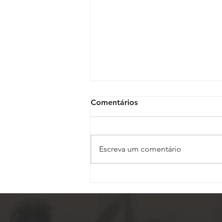
Comentários
Escreva um comentário
ASSOJAF-GO completa 27
anos de uma trajetória
dedicada à defesa dos
Oficiais de Justiça em Goiás