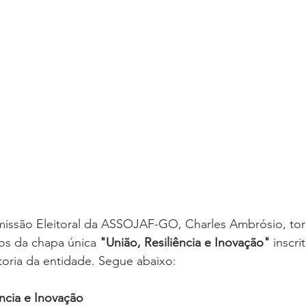
oria sem título
Dossiê
Opinião
Reforma Administrativa
issão Eleitoral da ASSOJAF-GO, Charles Ambrósio, tor
s da chapa única 
"União, Resiliência e Inovação"
 inscri
toria da entidade. Segue abaixo:
ncia e Inovação