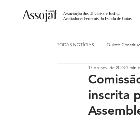
TODAS NOTÍCIAS
Quinto Constituc
17 de nov. de 2023
1 min d
Ações Judiciais
Carreira
Comissão
inscrita 
Eventos
Indenização de Trans
Assemble
Livre Estacionamento
Naciona