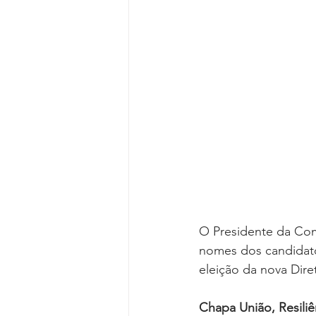
Reforma da Previdência
Categ
Desjudicialização
Cultural
O Presidente da Com
nomes dos candidato
eleição da nova Dire
Chapa União, Resiliê