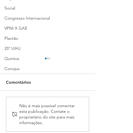
Social
Congresso Internacional
VPNI X GAE
Plantão
25º UIHJ
Quintos
Conojus
Comentários
Assembleia da ASSOJAF-
ASSOJAF-GO c
Não é mais possível comentar
esta publicação. Contate o
GO aprova contas da
para Assemblei
proprietário do site para mais
entidade e elege
Ordinária neste
informações.
delegados para o 7º
20 de junho