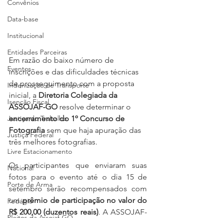
Convênios
Data-base
Institucional
Entidades Parceiras
Em razão do baixo número de 
Eventos
inscrições e das dificuldades técnicas 
de prosseguimento com a proposta 
Indenização de Transporte
inicial, a 
Diretoria Colegiada da 
Isenção Fiscal
ASSOJAF-GO 
resolve determinar o 
Justiça do Trabalho
encerramento do 1º Concurso de 
Fotografia
 sem que haja apuração das 
Justiça Federal
três melhores fotografias. 
Livre Estacionamento
Os participantes que enviaram suas 
Nacional
fotos para o evento até o dia 15 de 
Porte de Arma
setembro serão recompensados com 
um 
prêmio de participação no valor do 
Pedágio
R$ 200,00 (duzentos reais)
. A ASSOJAF-
Pleitos da Assojaf-GO