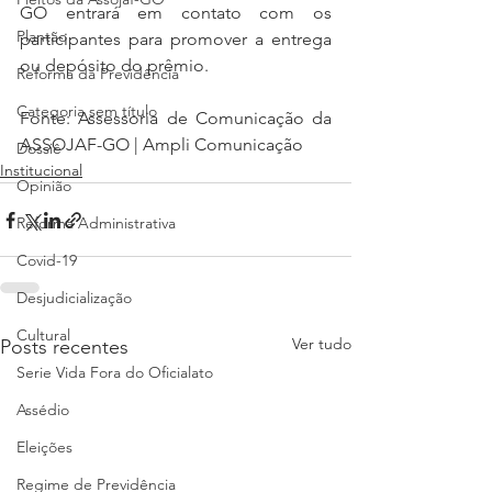
GO entrará em contato com os 
Plantão
participantes para promover a entrega 
ou depósito do prêmio.
Reforma da Previdência
Categoria sem título
Fonte: Assessoria de Comunicação da 
ASSOJAF-GO | Ampli Comunicação
Dossiê
Institucional
Opinião
Reforma Administrativa
Covid-19
Desjudicialização
Cultural
Ver tudo
Posts recentes
Serie Vida Fora do Oficialato
Assédio
Eleições
Regime de Previdência