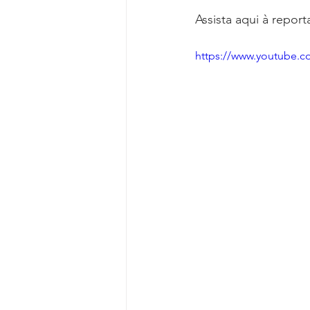
Reforma da Previdência
Categ
Assista aqui à repor
https://www.youtube
Desjudicialização
Cultural