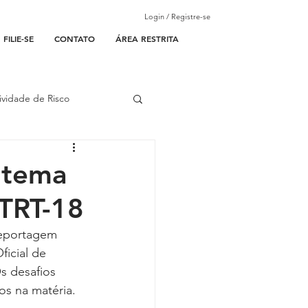
Login / Registre-se
FILIE-SE
CONTATO
ÁREA RESTRITA
ividade de Risco
ades Parceiras
é tema
TRT-18
l
reportagem 
ficial de 
lantão
s desafios 
os na matéria. 