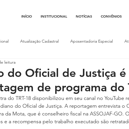
INÍCIO
INSTITUCIONAL
NOTÍCIAS
CONVÊNIOS
ional
Atualização Cadastral
Aposentadoria Especial
At
e leitura
Conojaf
Convênios
Data-base
Institucional
Entid
o do Oficial de Justiça 
rtagem de programa do 
porte
Isenção Fiscal
Justiça do Trabalho
Justiça Federa
ra do TRT-18 disponibilizou em seu canal no YouTube 
diano do Oficial de Justiça. A reportagem entrevista o O
l
Porte de Arma
Pedágio
Pleitos da Assojaf-GO
P
ira da Mota, que é conselheiro fiscal na ASSOJAF-GO. O
os e a recompensa pelo trabalho executado são retratad