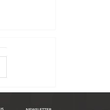
ue amplia isenção de IPI
 veículos de Oficiais de
iça recebe análise
mentária na Câmara
IS
NEWSLETTER