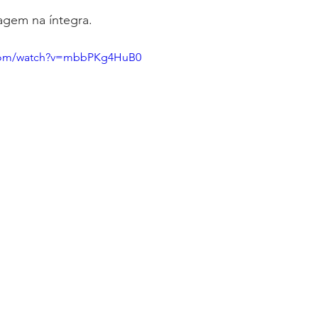
oria sem título
Dossiê
Opinião
Reforma Administrativa
tagem na íntegra. 
.com/watch?v=mbbPKg4HuB0