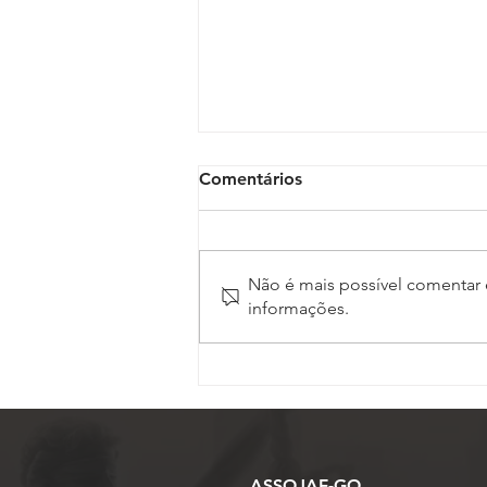
Comentários
Não é mais possível comentar e
informações.
Vice-presidente da
ASSOJAF-GO, Juliana
Barbacena ministra palestra
sobre IA no 17º Conojaf
ASSOJAF-GO