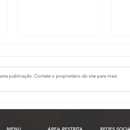
sta publicação. Contate o proprietário do site para mais
Inscrições para o 17º
PL q
Conojaf e 7º Enojap são
para
prorrogadas até 13 de
Just
agosto
orça
MENU
​ÁREA RESTRITA
REDES SOCIA