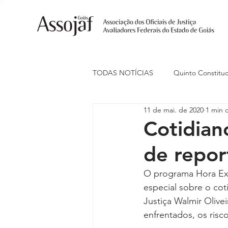
TODAS NOTÍCIAS
Quinto Constituc
11 de mai. de 2020
1 min d
Ações Judiciais
Carreira
Cotidian
de repo
Eventos
Indenização de Trans
O programa Hora Ext
especial sobre o coti
Livre Estacionamento
Naciona
Justiça Walmir Olive
enfrentados, os risc